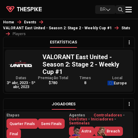
BR
Home
Events
VALORANT East United - Season 2: Stage 2 - Weekly Cup #1
Stats
Players
ESTATÍSTICAS
VALORANT East United -
Season 2: Stage 2 - Weekly
Cup #1
Datas
Premiação Total
Times
Local
3º abr, 2023
-
5º
$780
8
Europe
abr, 2023
JOGADORES
Etapas
Agentes
Controladores
-
Duelistas
-
Iniciadores
-
Sentinelas
Quarter Finals
Semi Finals
Astra
Breach
Final