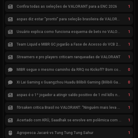
1
Confira todas as seleções de VALORANT para a ENC 2026
1
aspas diz estar “pronto” para seleção brasileira de VALORANT
1
Usuário explica como funciona esquema de bets no VALORANT
1
Team Liquid e MIBR GC jogarão a Fase de Acesso do VCB 2026
1
Streamers e pro players criticam ranqueadas de VALORANT
0
MIBR segue o mesmo caminho da RRQ no Kickoff? Bom começo, mas risco de eliminação hoje
0
Xi Lai Gaming x Guangzhou Huadu Bilibili Gaming (Bilibili Gaming)
1
aspas é o 1º jogador a atingir saldo positivo de 1 mil kills no VCT
1
f0rsaken critica Brasil no VALORANT: “Ninguém mais leva a sério”
1
Acertado com KRÜ, Saadhak se envolve em polêmica com keznit
1
Agropesca Jacaré vs Tung Tung Tung Sahur