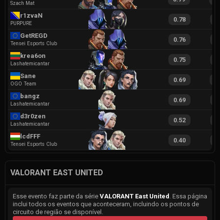
Szach Mat
r1zvaN
0.78
1
PURPURE
GetREGD
0.76
1
Tensei Esports Club
krea6on
0.75
1
Lashatemicantar
Sane
0.69
1
OGO Team
bangz
0.69
1
Lashatemicantar
d3r0zen
0.52
1
Lashatemicantar
lcdFFF
0.40
1
Tensei Esports Club
VALORANT EAST UNITED
Esse evento faz parte da série
VALORANT East United
. Essa página
inclui todos os eventos que aconteceram, incluindo os pontos de
circuito de região se disponível.