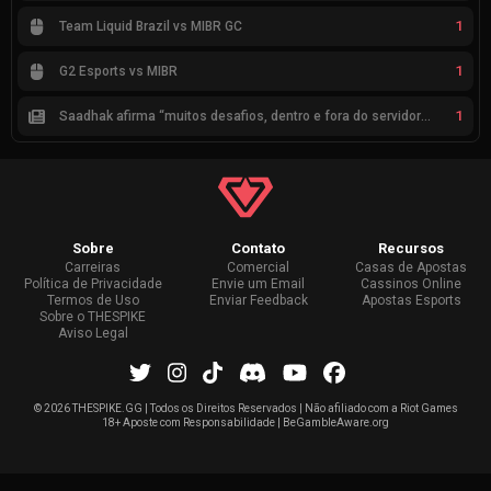
1
Team Liquid Brazil vs MIBR GC
1
G2 Esports vs MIBR
1
Saadhak afirma “muitos desafios, dentro e fora do servidor” sobre a jornada até a classificação
Sobre
Contato
Recursos
Carreiras
Comercial
Casas de Apostas
Política de Privacidade
Envie um Email
Cassinos Online
Termos de Uso
Enviar Feedback
Apostas Esports
Sobre o THESPIKE
Aviso Legal
©
2026 THESPIKE.GG | Todos os Direitos Reservados | Não afiliado com a Riot Games
18+ Aposte com Responsabilidade | BeGambleAware.org