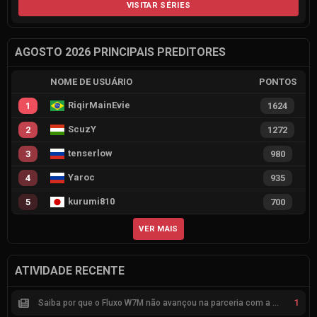
VISITAR SÉRIES
AGOSTO 2026 PRINCIPAIS PREDITORES
NOME DE USUÁRIO
PONTOS
RiqirMainEvie
1
1624
ScuzY
2
1272
tenserlow
3
980
Yaroc
4
935
kurumi810
5
700
VER MAIS
ATIVIDADE RECENTE
1
Saiba por que o Fluxo W7M não avançou na parceria com a Riot