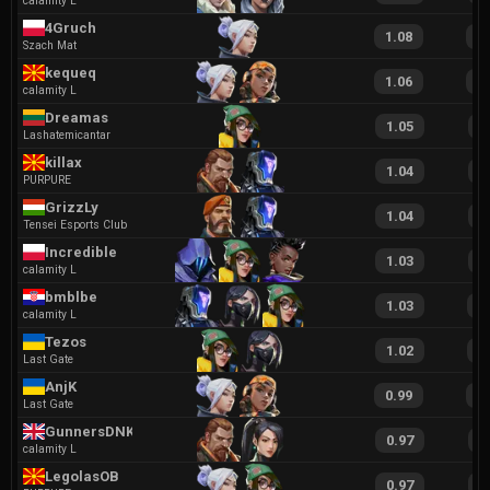
calamity L
4Gruch
1.08
2
Szach Mat
kequeq
1.06
2
calamity L
Dreamas
1.05
2
Lashatemicantar
killax
1.04
1
PURPURE
GrizzLy
1.04
2
Tensei Esports Club
Incredible
1.03
1
calamity L
bmblbe
1.03
1
calamity L
Tezos
1.02
2
Last Gate
AnjK
0.99
2
Last Gate
GunnersDNK
0.97
1
calamity L
LegolasOB
0.97
2