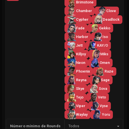
Brimstone
Chamber
Clove
Cypher
Deadlock
Fade
Gekko
Harbor
Iso
Jett
KAY/O
Killjoy
Miks
Neon
Omen
Phoenix
Raze
Reyna
Sage
Skye
Sova
Tejo
Veto
Viper
Vyse
Waylay
Yoru
Lado
Número mínimo de Rounds
Todos