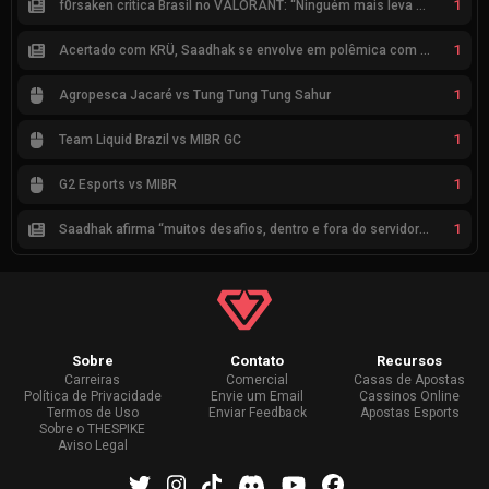
1
f0rsaken critica Brasil no VALORANT: “Ninguém mais leva a sério”
1
Acertado com KRÜ, Saadhak se envolve em polêmica com keznit
1
Agropesca Jacaré vs Tung Tung Tung Sahur
1
Team Liquid Brazil vs MIBR GC
1
G2 Esports vs MIBR
1
Saadhak afirma “muitos desafios, dentro e fora do servidor” sobre a jornada até a classificação
Sobre
Contato
Recursos
Carreiras
Comercial
Casas de Apostas
Política de Privacidade
Envie um Email
Cassinos Online
Termos de Uso
Enviar Feedback
Apostas Esports
Sobre o THESPIKE
Aviso Legal