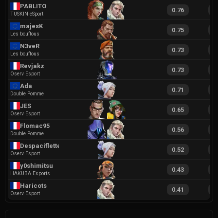
PABLITO
0.76
1
TUSKIN eSport
majesK
0.75
1
Les bouftous
N3veR
0.73
1
Les bouftous
Revjakz
0.73
1
Oserv Esport
Ada
0.71
1
Double Pomme
JES
0.65
1
Oserv Esport
Flomac95
0.56
1
Double Pomme
Despaciflette
0.52
1
Oserv Esport
y0shimitsu
0.43
1
HAKUBA Esports
Haricots
0.41
1
Oserv Esport