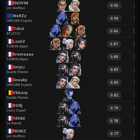
ENOV94
0.95
2
Les bouftous
WeRZz
0.94
1
HAKUBA Esports
TiduS
0.94
1
ATLETEC
LouhZ
0.87
2
TUSKIN eSport
Kremaaaa
0.85
1
TUSKIN eSport
SmyLi
0.83
1
Double Pomme
Sneaky
0.83
1
HAKUBA Esports
Vbbooy
0.82
1
Double Pomme
DGRj
0.79
1
Oserv Esport
YAYAX
0.78
1
La Puenta
fROKIZ
0.77
1
Les bouftous