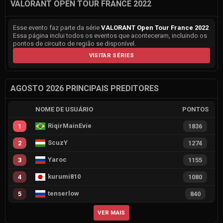
VALORANT OPEN TOUR FRANCE 2022
Esse evento faz parte da série
VALORANT Open Tour France 2022
.
Essa página inclui todos os eventos que aconteceram, incluindo os
pontos de circuito de região se disponível.
VISITAR SÉRIES
AGOSTO 2026 PRINCIPAIS PREDITORES
NOME DE USUÁRIO
PONTOS
RiqirMainEvie
1
1836
ScuzY
2
1274
Yaroc
3
1155
kurumi810
4
1080
tenserlow
5
840
VER MAIS