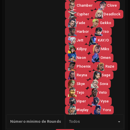
Chamber
Clove
Cypher
Deadlock
Fade
Gekko
Harbor
Iso
Jett
KAY/O
Killjoy
Miks
Neon
Omen
Phoenix
Raze
Reyna
Sage
Skye
Sova
Tejo
Veto
Viper
Vyse
Waylay
Yoru
Lado
Número mínimo de Rounds
Todos