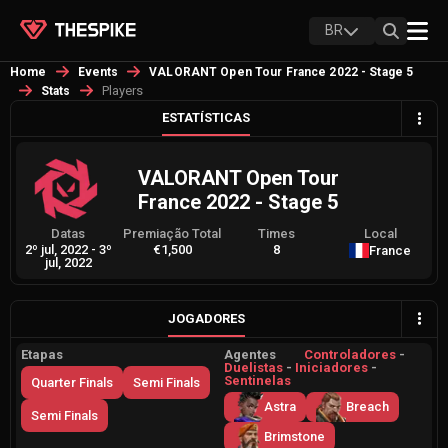
BR
Home
Events
VALORANT Open Tour France 2022 - Stage 5
Players
Stats
ESTATÍSTICAS
VALORANT Open Tour
France 2022 - Stage 5
Datas
Premiação Total
Times
Local
2º jul, 2022
-
3º
€1,500
8
France
jul, 2022
JOGADORES
Etapas
Agentes
Controladores
-
Duelistas
-
Iniciadores
-
Sentinelas
Quarter Finals
Semi Finals
Astra
Breach
Semi Finals
Brimstone