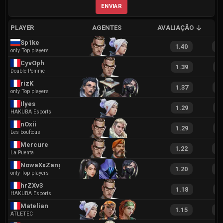
ENVIAR
PLAYER
AGENTES
AVALIAÇÃO
A
Sp1ke
1.40
2
only Top players
CyvOph
1.39
2
Double Pomme
rizK
1.37
2
only Top players
Ilyes
1.29
2
HAKUBA Esports
nOxii
1.29
2
Les bouftous
Mercure
1.22
2
La Puenta
NowaXxZang
1.20
2
only Top players
hrZXv3
1.18
2
HAKUBA Esports
Matelian
1.15
2
ATLETEC