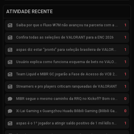
ATIVIDADE RECENTE
1
Saiba por que o Fluxo W7M não avançou na parceria com a Riot
1
Confira todas as seleções de VALORANT para a ENC 2026
1
aspas diz estar “pronto” para seleção brasileira de VALORANT
1
Usuário explica como funciona esquema de bets no VALORANT
1
Team Liquid e MIBR GC jogarão a Fase de Acesso do VCB 2026
1
Streamers e pro players criticam ranqueadas de VALORANT
0
MIBR segue o mesmo caminho da RRQ no Kickoff? Bom começo, mas risco de eliminação hoje
0
Xi Lai Gaming x Guangzhou Huadu Bilibili Gaming (Bilibili Gaming)
1
aspas é o 1º jogador a atingir saldo positivo de 1 mil kills no VCT