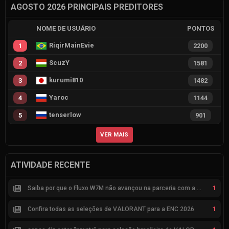
AGOSTO 2026 PRINCIPAIS PREDITORES
NOME DE USUÁRIO
PONTOS
RiqirMainEvie
1
2200
ScuzY
2
1581
kurumi810
3
1482
Yaroc
4
1144
tenserlow
5
901
VER MAIS
ATIVIDADE RECENTE
1
Saiba por que o Fluxo W7M não avançou na parceria com a Riot
1
Confira todas as seleções de VALORANT para a ENC 2026