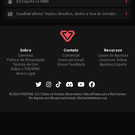
1
G2 Esports vs MIBR
1
Saadhak afirma “muitos desafios, dentro e fora do servidor” sobre a jornada até a classificação
Sobre
Contato
Recursos
Carreiras
Comercial
Casas de Apostas
Política de Privacidade
Envie um Email
Cassinos Online
Termos de Uso
Enviar Feedback
Apostas Esports
Sobre o THESPIKE
Aviso Legal
©
2026 THESPIKE.GG | Todos os Direitos Reservados | Não afiliado com a Riot Games
18+ Aposte com Responsabilidade | BeGambleAware.org