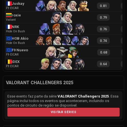
Juskay
0.81
1
F9 EICAR
roxie
0.79
1
Valiant
NRK
0.76
1
Hide On Bush
HOB Akio
0.74
1
Hide On Bush
F9 Nuevo
0.68
1
F9 EICAR
iDEX
0.64
1
F9 EICAR
VALORANT CHALLENGERS 2025
Esse evento faz parte da série
VALORANT Challengers 2025
. Essa
página inclui todos os eventos que aconteceram, incluindo os
pontos de circuito de região se disponível.
VISITAR SÉRIES