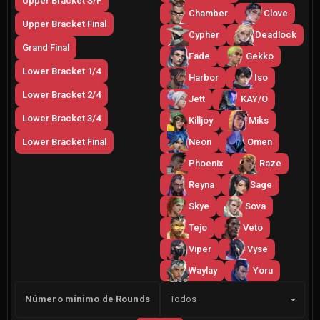
Upper Bracket S/F
Chamber
Clove
Upper Bracket Final
Cypher
Deadlock
Grand Final
Fade
Gekko
Lower Bracket 1/4
Harbor
Iso
Lower Bracket 2/4
Jett
KAY/O
Lower Bracket 3/4
Killjoy
Miks
Lower Bracket Final
Neon
Omen
Phoenix
Raze
Reyna
Sage
Skye
Sova
Tejo
Veto
Viper
Vyse
Waylay
Yoru
Lado
Número mínimo de Rounds
Todos