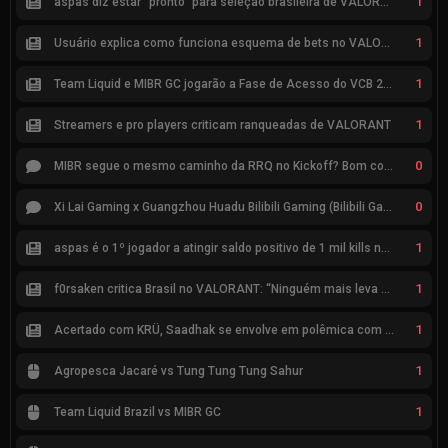
1
aspas diz estar “pronto” para seleção brasileira de VALORANT
1
Usuário explica como funciona esquema de bets no VALORANT
1
Team Liquid e MIBR GC jogarão a Fase de Acesso do VCB 2026
1
Streamers e pro players criticam ranqueadas de VALORANT
0
MIBR segue o mesmo caminho da RRQ no Kickoff? Bom começo, mas risco de eliminação hoje
0
Xi Lai Gaming x Guangzhou Huadu Bilibili Gaming (Bilibili Gaming)
1
aspas é o 1º jogador a atingir saldo positivo de 1 mil kills no VCT
1
f0rsaken critica Brasil no VALORANT: “Ninguém mais leva a sério”
1
Acertado com KRÜ, Saadhak se envolve em polêmica com keznit
1
Agropesca Jacaré vs Tung Tung Tung Sahur
1
Team Liquid Brazil vs MIBR GC