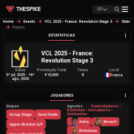
BR
Home
Events
VCL 2025 - France: Revolution Stage 3
Stats
Players
ESTATÍSTICAS
VCL 2025 - France:
Revolution Stage 3
Datas
Premiação Total
Times
Local
5º jul, 2025
-
16º
€10,000
8
France
ago, 2025
JOGADORES
Etapas
Agentes
Controladores
-
Duelistas
-
Iniciadores
-
Sentinelas
Group Stage
Semi Finals
Astra
Breach
Upper Bracket Q/F
Brimstone