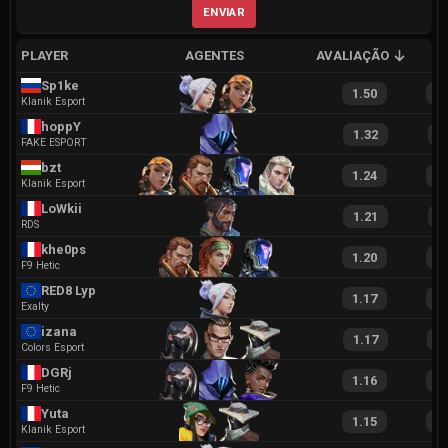
ENVIAR
PLAYER
AGENTES
AVALIAÇÃO
A
Sp1ke
1.50
2
Klanik Esport
hoppY
1.32
2
FAKE ESPORT
bzt
1.24
2
Klanik Esport
LoWkii
1.21
2
RDS
khe0ps
1.20
2
F9 Hetic
RED8 Lyp
1.17
2
Exalty
izana
1.17
2
Colors Esport
DGRj
1.16
2
F9 Hetic
Yuta
1.15
2
Klanik Esport