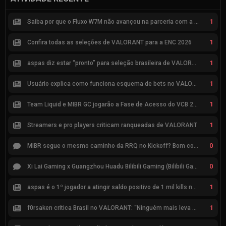
1
Saiba por que o Fluxo W7M não avançou na parceria com a Riot
1
Confira todas as seleções de VALORANT para a ENC 2026
1
aspas diz estar “pronto” para seleção brasileira de VALORANT
1
Usuário explica como funciona esquema de bets no VALORANT
1
Team Liquid e MIBR GC jogarão a Fase de Acesso do VCB 2026
1
Streamers e pro players criticam ranqueadas de VALORANT
0
MIBR segue o mesmo caminho da RRQ no Kickoff? Bom começo, mas risco de eliminação hoje
0
Xi Lai Gaming x Guangzhou Huadu Bilibili Gaming (Bilibili Gaming)
1
aspas é o 1º jogador a atingir saldo positivo de 1 mil kills no VCT
1
f0rsaken critica Brasil no VALORANT: “Ninguém mais leva a sério”