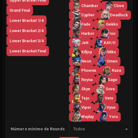
Upper Bracket Final
Chamber
Clove
Grand Final
Cypher
Deadlock
Lower Bracket 1/4
Fade
Gekko
Lower Bracket 2/4
Harbor
Iso
Lower Bracket 3/4
Jett
KAY/O
Lower Bracket Final
Killjoy
Miks
Neon
Omen
Phoenix
Raze
Reyna
Sage
Skye
Sova
Tejo
Veto
Viper
Vyse
Waylay
Yoru
Lado
Número mínimo de Rounds
Todos