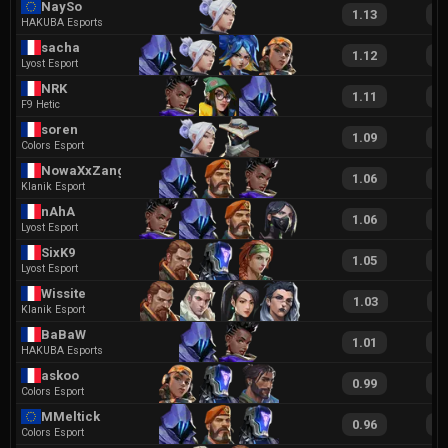
NaySo
1.13
2
HAKUBA Esports
sacha
1.12
2
Lyost Esport
NRK
1.11
2
F9 Hetic
soren
1.09
2
Colors Esport
NowaXxZang
1.06
1
Klanik Esport
nAhA
1.06
1
Lyost Esport
SixK9
1.05
1
Lyost Esport
Wissite
1.03
1
Klanik Esport
BaBaW
1.01
2
HAKUBA Esports
askoo
0.99
1
Colors Esport
MMeltick
0.96
1
Colors Esport