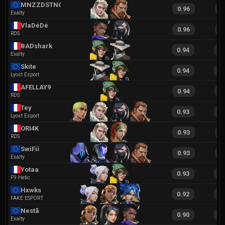
MNZZDSTNQQ
0.96
1
Exalty
VlaDéDé
0.96
1
RDS
BADshark
0.94
2
Exalty
Skite
0.94
1
Lyost Esport
AFELLAY9
0.94
2
RDS
Tey
0.93
1
Lyost Esport
ORI4K
0.93
1
RDS
SwiFii
0.93
1
Exalty
Yotaa
0.93
1
F9 Hetic
Hxwks
0.92
2
FAKE ESPORT
Nestã
0.90
1
Exalty