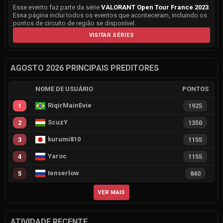
Esse evento faz parte da série
VALORANT Open Tour France 2023
.
Essa página inclui todos os eventos que aconteceram, incluindo os
pontos de circuito de região se disponível.
VISITAR SÉRIES
AGOSTO 2026 PRINCIPAIS PREDITORES
NOME DE USUÁRIO
PONTOS
RiqirMainEvie
1
1925
ScuzY
2
1350
kurumi810
3
1155
Yaroc
4
1155
tenserlow
5
840
VER MAIS
ATIVIDADE RECENTE