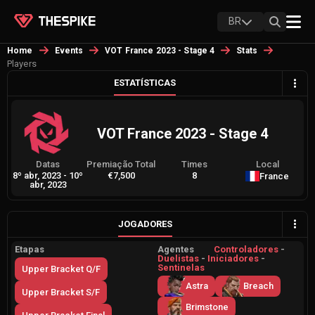
BR
Home
Events
VOT France 2023 - Stage 4
Stats
Players
ESTATÍSTICAS
VOT France 2023 - Stage 4
Datas
Premiação Total
Times
Local
8º abr, 2023
-
10º
€7,500
8
France
abr, 2023
JOGADORES
Etapas
Agentes
Controladores
-
Duelistas
-
Iniciadores
-
Sentinelas
Upper Bracket Q/F
Astra
Breach
Upper Bracket S/F
Brimstone