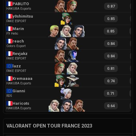
PABLITO
0.87
1
HAKUBA Esports
y0shimitsu
0.85
1
FAKE ESPORT
Marin
0.85
1
F9 Hetic
reach
0.84
1
Colors Esport
Revjakz
0.84
1
FAKE ESPORT
lazz
0.81
1
FAKE ESPORT
Kremaaaa
0.74
1
HAKUBA Esports
Gianni
0.71
1
RDS
Haricots
0.64
1
HAKUBA Esports
VALORANT OPEN TOUR FRANCE 2023