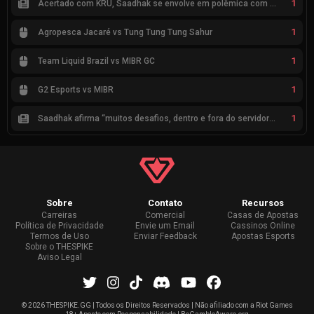
1
Acertado com KRÜ, Saadhak se envolve em polêmica com keznit
1
Agropesca Jacaré vs Tung Tung Tung Sahur
1
Team Liquid Brazil vs MIBR GC
1
G2 Esports vs MIBR
1
Saadhak afirma “muitos desafios, dentro e fora do servidor” sobre a jornada até a classificação
Sobre
Contato
Recursos
Carreiras
Comercial
Casas de Apostas
Política de Privacidade
Envie um Email
Cassinos Online
Termos de Uso
Enviar Feedback
Apostas Esports
Sobre o THESPIKE
Aviso Legal
©
2026 THESPIKE.GG | Todos os Direitos Reservados | Não afiliado com a Riot Games