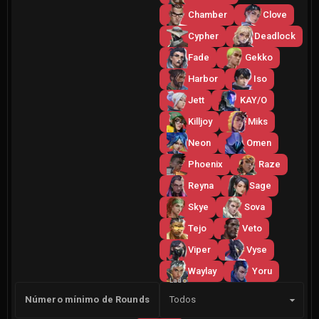
Chamber
Clove
Cypher
Deadlock
Fade
Gekko
Harbor
Iso
Jett
KAY/O
Killjoy
Miks
Neon
Omen
Phoenix
Raze
Reyna
Sage
Skye
Sova
Tejo
Veto
Viper
Vyse
Waylay
Yoru
Lado
Número mínimo de Rounds
Todos