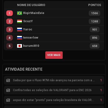
NOME DE USUÁRIO
PONTOS
RiqirMainEvie
1
1566
ScuzY
2
1248
Yaroc
3
901
tenserlow
4
896
kurumi810
5
658
VER MAIS
ATIVIDADE RECENTE
1
Saiba por que o Fluxo W7M não avançou na parceria com a Riot
1
Confira todas as seleções de VALORANT para a ENC 2026
1
aspas diz estar “pronto” para seleção brasileira de VALORANT