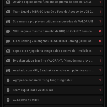
1
Usuário explica como funciona esquema de bets no VALORANT
1
Team Liquid e MIBR GC jogarão a Fase de Acesso do VCB 2026
1
Streamers e pro players criticam ranqueadas de VALORANT
0
MIBR segue o mesmo caminho da RRQ no Kickoff? Bom começo, mas risco de eliminação hoje
0
Xi Lai Gaming x Guangzhou Huadu Bilibili Gaming (Bilibili Gaming)
1
aspas é o 1º jogador a atingir saldo positivo de 1 mil kills no VCT
1
f0rsaken critica Brasil no VALORANT: “Ninguém mais leva a sério”
1
Acertado com KRÜ, Saadhak se envolve em polêmica com keznit
1
Agropesca Jacaré vs Tung Tung Tung Sahur
1
Team Liquid Brazil vs MIBR GC
1
G2 Esports vs MIBR