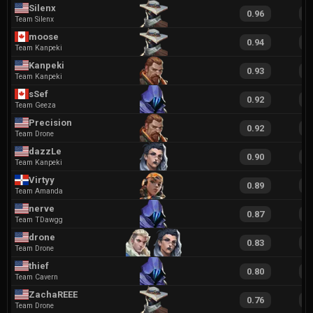
Silenx
0.96
1
Team Silenx
moose⁠
0.94
1
Team Kanpeki
Kanpeki
0.93
1
Team Kanpeki
sSef
0.92
1
Team Geeza
Precision
0.92
1
Team Drone
dazzLe
0.90
1
Team Kanpeki
Virtyy
0.89
2
Team Amanda
nerve
0.87
1
Team TDawgg
drone
0.83
1
Team Drone
thief
0.80
1
Team Cavern
ZachaREEE
0.76
1
Team Drone