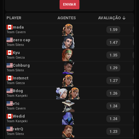
ENVIAR
PLAYER
AGENTES
AVALIAÇÃO
A
mada
1.59
3
Team Cavern
zero cap
1.47
2
Team Silenx
Kyu
1.35
2
Team Geeza
Cohburg
1.29
2
Team Silenx
Instxnct
1.27
2
Team Geeza
Bdog
1.26
2
Team Kanpeki
v1c
1.24
2
Team Cavern
Wedid
1.24
2
Team Kanpeki
retrQ
1.23
1
Team Silenx