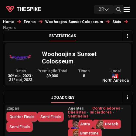
BR
Home
Events
Woohoojin's Sunset Colosseum
Stats
Players
ESTATÍSTICAS
Woohoojin's Sunset
Colosseum
Datas
Premiação Total
Times
Local
30º out, 2023
-
$9,000
8
31º out, 2023
North America
JOGADORES
Etapas
Agentes
Controladores
-
Duelistas
-
Iniciadores
-
Sentinelas
Quarter Finals
Semi Finals
Astra
Breach
Semi Finals
Brimstone