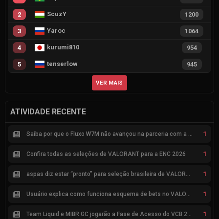
ScuzY
2
1200
Yaroc
3
1064
kurumi810
4
954
tenserlow
5
945
VER MAIS
ATIVIDADE RECENTE
1
Saiba por que o Fluxo W7M não avançou na parceria com a Riot
1
Confira todas as seleções de VALORANT para a ENC 2026
1
aspas diz estar “pronto” para seleção brasileira de VALORANT
1
Usuário explica como funciona esquema de bets no VALORANT
1
Team Liquid e MIBR GC jogarão a Fase de Acesso do VCB 2026