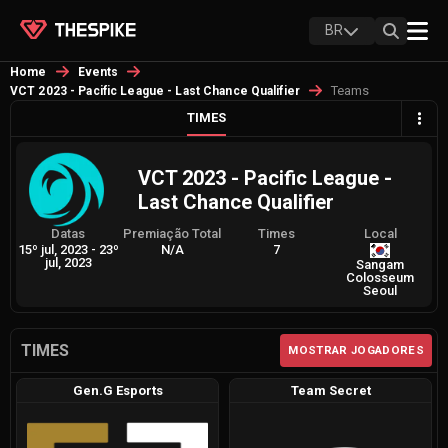
BR
Home
Events
Teams
VCT 2023 - Pacific League - Last Chance Qualifier
TIMES
VCT 2023 - Pacific League -
Last Chance Qualifier
Datas
Premiação Total
Times
Local
15º jul, 2023
-
23º
N/A
7
jul, 2023
Sangam
Colosseum
Seoul
TIMES
MOSTRAR JOGADORES
Gen.G Esports
Team Secret