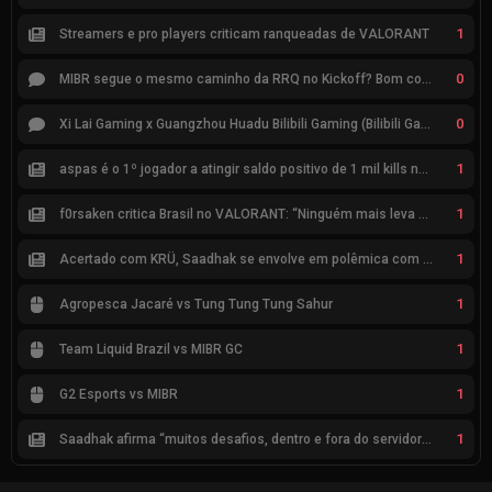
1
Streamers e pro players criticam ranqueadas de VALORANT
0
MIBR segue o mesmo caminho da RRQ no Kickoff? Bom começo, mas risco de eliminação hoje
0
Xi Lai Gaming x Guangzhou Huadu Bilibili Gaming (Bilibili Gaming)
1
aspas é o 1º jogador a atingir saldo positivo de 1 mil kills no VCT
1
f0rsaken critica Brasil no VALORANT: “Ninguém mais leva a sério”
1
Acertado com KRÜ, Saadhak se envolve em polêmica com keznit
1
Agropesca Jacaré vs Tung Tung Tung Sahur
1
Team Liquid Brazil vs MIBR GC
1
G2 Esports vs MIBR
1
Saadhak afirma “muitos desafios, dentro e fora do servidor” sobre a jornada até a classificação