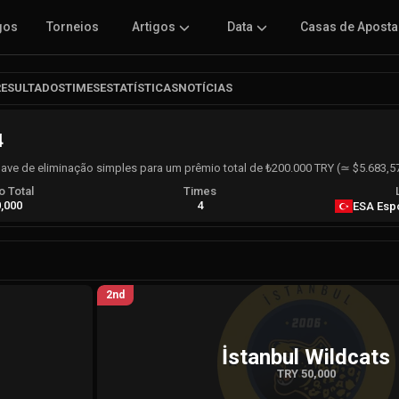
gos
Torneios
Artigos
Data
Casas de Apost
RESULTADOS
TIMES
ESTATÍSTICAS
NOTÍCIAS
4
ve de eliminação simples para um prêmio total de ₺200.000 TRY (≃ $5.683,5
 Total
Times
,000
4
ESA Esp
2nd
İstanbul Wildcats
TRY 50,000