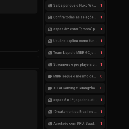
1
Saiba por que o Fluxo W7M não avançou na parceria com a Riot
1
Confira todas as seleções de VALORANT para a ENC 2026
1
aspas diz estar “pronto” para seleção brasileira de VALORANT
1
Usuário explica como funciona esquema de bets no VALORANT
1
Team Liquid e MIBR GC jogarão a Fase de Acesso do VCB 2026
1
Streamers e pro players criticam ranqueadas de VALORANT
0
MIBR segue o mesmo caminho da RRQ no Kickoff? Bom começo, mas risco de eliminação hoje
0
Xi Lai Gaming x Guangzhou Huadu Bilibili Gaming (Bilibili Gaming)
1
aspas é o 1º jogador a atingir saldo positivo de 1 mil kills no VCT
1
f0rsaken critica Brasil no VALORANT: “Ninguém mais leva a sério”
1
Acertado com KRÜ, Saadhak se envolve em polêmica com keznit