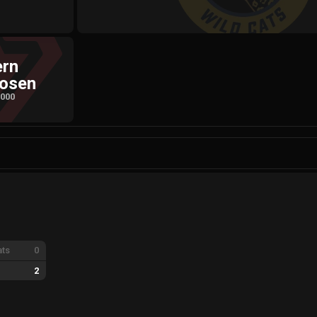
ern
losen
,000
ats
0
2