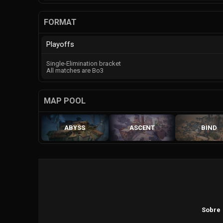
FORMAT
Playoffs
Single-Elimination bracket
All matches are Bo3
MAP POOL
ABYSS
ASCENT
BIND
Sobre