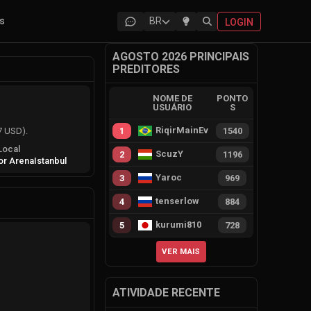
as
BR
LOGIN
AGOSTO 2026 PRINCIPAIS
PREDITORES
NOME DE
PONTO
USUÁRIO
S
RiqirMainEvie
1
1540
7 USD).
Local
ScuzY
2
1196
or Arena
Istanbul
Yaroc
3
969
tenserlow
4
884
kurumi810
5
728
VER MAIS
ATIVIDADE RECENTE