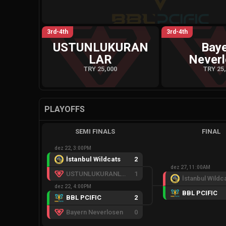
3rd-4th
3rd-4th
USTUNLUKURAN
Bay
LAR
Never
TRY 25,000
TRY 25
PLAYOFFS
SEMI FINALS
FINAL
dez 22, 3:00PM
İstanbul Wildcats
2
dez 27, 11:00AM
USTUNLUKURANLAR
1
İstanbul Wildc
dez 22, 4:00PM
BBL PCIFIC
BBL PCIFIC
2
Bayern Neverlosen
0