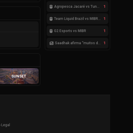
1
Agropesca Jacaré vs Tung Tung Tung Sahur
1
Team Liquid Brazil vs MIBR GC
1
G2 Esports vs MIBR
1
Saadhak afirma “muitos desafios, dentro e fora do servidor” sobre a jornada até a classificação
SUNSET
 Legal