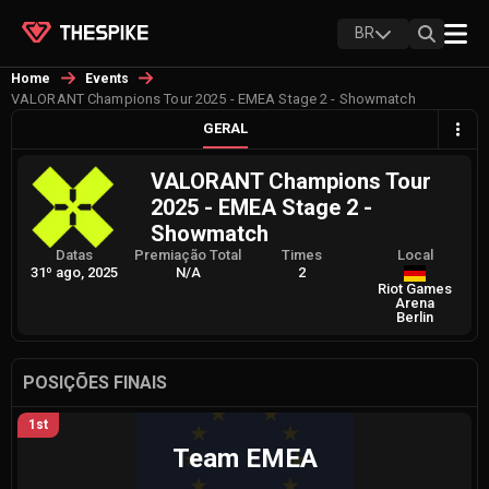
BR
Home
Events
VALORANT Champions Tour 2025 - EMEA Stage 2 - Showmatch
GERAL
VALORANT Champions Tour
2025 - EMEA Stage 2 -
Showmatch
Datas
Premiação Total
Times
Local
31º ago, 2025
N/A
2
Riot Games
Arena
Berlin
POSIÇÕES FINAIS
1st
Team EMEA