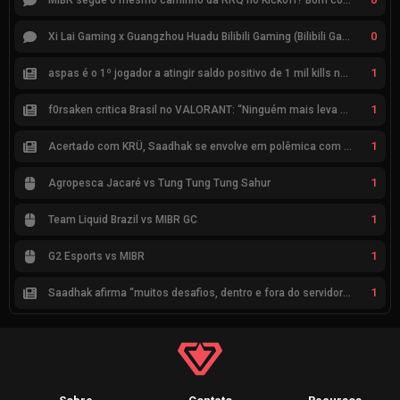
MIBR segue o mesmo caminho da RRQ no Kickoff? Bom começo, mas risco de eliminação hoje
0
Xi Lai Gaming x Guangzhou Huadu Bilibili Gaming (Bilibili Gaming)
1
aspas é o 1º jogador a atingir saldo positivo de 1 mil kills no VCT
1
f0rsaken critica Brasil no VALORANT: “Ninguém mais leva a sério”
1
Acertado com KRÜ, Saadhak se envolve em polêmica com keznit
1
Agropesca Jacaré vs Tung Tung Tung Sahur
1
Team Liquid Brazil vs MIBR GC
1
G2 Esports vs MIBR
1
Saadhak afirma “muitos desafios, dentro e fora do servidor” sobre a jornada até a classificação