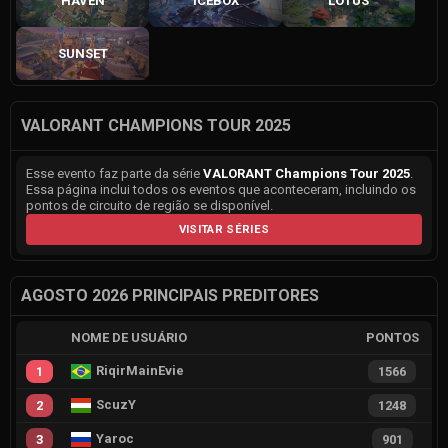
HAVEN
ICEBOX
LOTUS
SUNSET
VALORANT CHAMPIONS TOUR 2025
Esse evento faz parte da série
VALORANT Champions Tour 2025
.
Essa página inclui todos os eventos que aconteceram, incluindo os
pontos de circuito de região se disponível.
VISITAR SÉRIES
AGOSTO 2026 PRINCIPAIS PREDITORES
NOME DE USUÁRIO
PONTOS
RiqirMainEvie
1
1566
ScuzY
2
1248
Yaroc
3
901