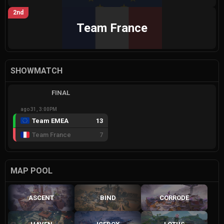
2nd
Team France
SHOWMATCH
FINAL
ago 31, 3:00PM
Team EMEA
13
Team France
7
MAP POOL
ASCENT
BIND
CORRODE