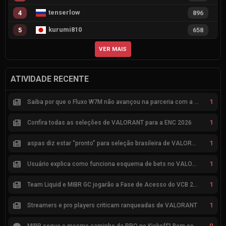
tenserlow
4
896
kurumi810
5
658
VER MAIS
ATIVIDADE RECENTE
1
Saiba por que o Fluxo W7M não avançou na parceria com a Riot
1
Confira todas as seleções de VALORANT para a ENC 2026
1
aspas diz estar “pronto” para seleção brasileira de VALORANT
1
Usuário explica como funciona esquema de bets no VALORANT
1
Team Liquid e MIBR GC jogarão a Fase de Acesso do VCB 2026
1
Streamers e pro players criticam ranqueadas de VALORANT
0