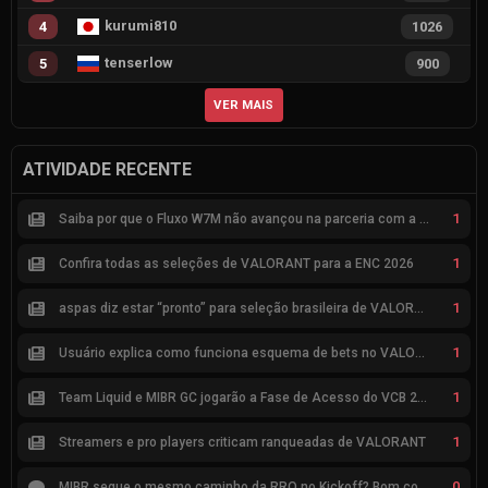
kurumi810
4
1026
tenserlow
5
900
VER MAIS
ATIVIDADE RECENTE
1
Saiba por que o Fluxo W7M não avançou na parceria com a Riot
1
Confira todas as seleções de VALORANT para a ENC 2026
1
aspas diz estar “pronto” para seleção brasileira de VALORANT
1
Usuário explica como funciona esquema de bets no VALORANT
1
Team Liquid e MIBR GC jogarão a Fase de Acesso do VCB 2026
1
Streamers e pro players criticam ranqueadas de VALORANT
0
MIBR segue o mesmo caminho da RRQ no Kickoff? Bom começo, mas risco de eliminação hoje