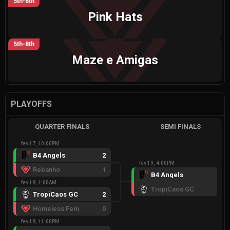
5th-8th
Pink Hats
5th-8th
Maze e Amigas
PLAYOFFS
QUARTER FINALS
SEMI FINALS
fev 17, 10:00PM
B4 Angels
2
fev 19, 4:00PM
Rebanho
1
B4 Angels
2
fev 18, 1:00AM
TropiCaos GC
1
TropiCaos GC
2
Homeless Fem
0
fev 18, 11:00PM