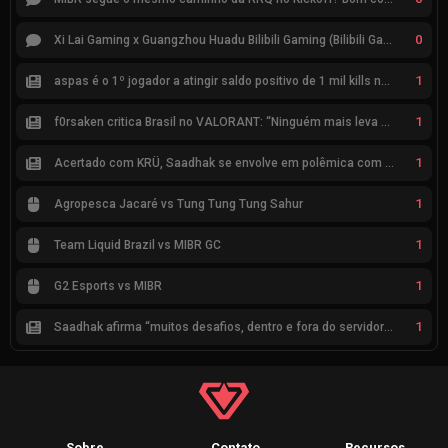
0
Xi Lai Gaming x Guangzhou Huadu Bilibili Gaming (Bilibili Gaming)
1
aspas é o 1º jogador a atingir saldo positivo de 1 mil kills no VCT
1
f0rsaken critica Brasil no VALORANT: “Ninguém mais leva a sério”
1
Acertado com KRÜ, Saadhak se envolve em polêmica com keznit
1
Agropesca Jacaré vs Tung Tung Tung Sahur
1
Team Liquid Brazil vs MIBR GC
1
G2 Esports vs MIBR
1
Saadhak afirma “muitos desafios, dentro e fora do servidor” sobre a jornada até a classificação
Sobre
Contato
Recursos