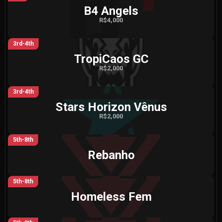
B4 Angels
R$4,000
3rd-4th
TropiCaos GC
R$2,000
3rd-4th
Stars Horizon Vênus
R$2,000
5th-8th
Rebanho
5th-8th
Homeless Fem