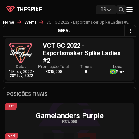
BR
VCT GC 2022 - Esportsmaker Spike Ladies #2
Home
Events
GERAL
VCT GC 2022 -
Esportsmaker Spike Ladies
#2
Datas
Premiação Total
Times
Local
15º fev, 2022
-
R$15,000
8
Brazil
20º fev, 2022
POSIÇÕES FINAIS
1st
Gamelanders Purple
R$7,000
2nd