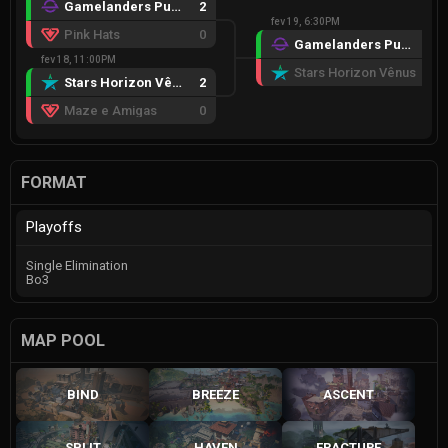
Gamelanders Purple
2
fev 19, 6:30PM
Pink Hats
0
Gamelanders Purple
2
fev 18, 11:00PM
Stars Horizon Vênus
0
Stars Horizon Vênus
2
Maze e Amigas
0
FORMAT
Playoffs
Single Elimination
Bo3
MAP POOL
BIND
BREEZE
ASCENT
SPLIT
HAVEN
FRACTURE