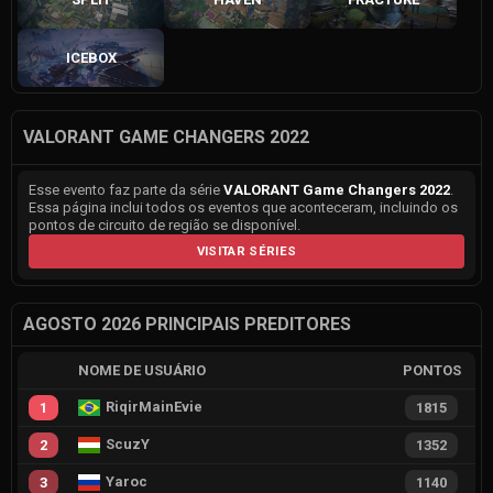
ICEBOX
VALORANT GAME CHANGERS 2022
Esse evento faz parte da série
VALORANT Game Changers 2022
.
Essa página inclui todos os eventos que aconteceram, incluindo os
pontos de circuito de região se disponível.
VISITAR SÉRIES
AGOSTO 2026 PRINCIPAIS PREDITORES
NOME DE USUÁRIO
PONTOS
RiqirMainEvie
1
1815
ScuzY
2
1352
Yaroc
3
1140