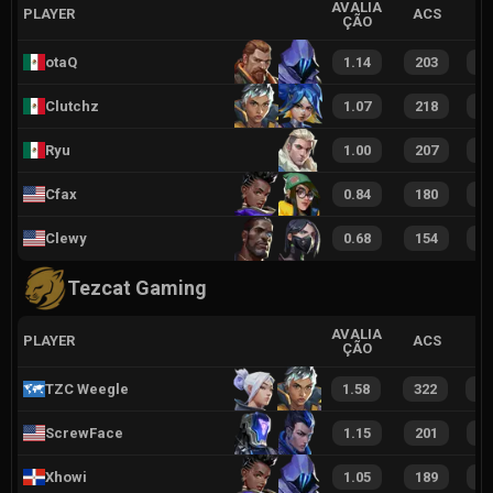
AVALIA
PLAYER
ACS
ÇÃO
otaQ
1.14
203
3
Clutchz
1.07
218
3
Ryu
1.00
207
3
Cfax
0.84
180
2
Clewy
0.68
154
2
Tezcat Gaming
AVALIA
PLAYER
ACS
ÇÃO
TZC Weegle
1.58
322
5
ScrewFace
1.15
201
3
Xhowi
1.05
189
3