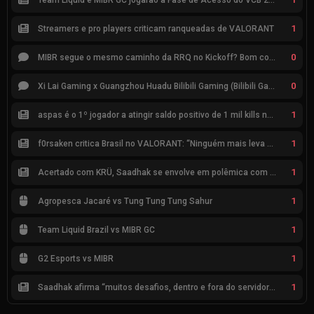
1
Streamers e pro players criticam ranqueadas de VALORANT
0
MIBR segue o mesmo caminho da RRQ no Kickoff? Bom começo, mas risco de eliminação hoje
0
Xi Lai Gaming x Guangzhou Huadu Bilibili Gaming (Bilibili Gaming)
1
aspas é o 1º jogador a atingir saldo positivo de 1 mil kills no VCT
1
f0rsaken critica Brasil no VALORANT: “Ninguém mais leva a sério”
1
Acertado com KRÜ, Saadhak se envolve em polêmica com keznit
1
Agropesca Jacaré vs Tung Tung Tung Sahur
1
Team Liquid Brazil vs MIBR GC
1
G2 Esports vs MIBR
1
Saadhak afirma “muitos desafios, dentro e fora do servidor” sobre a jornada até a classificação