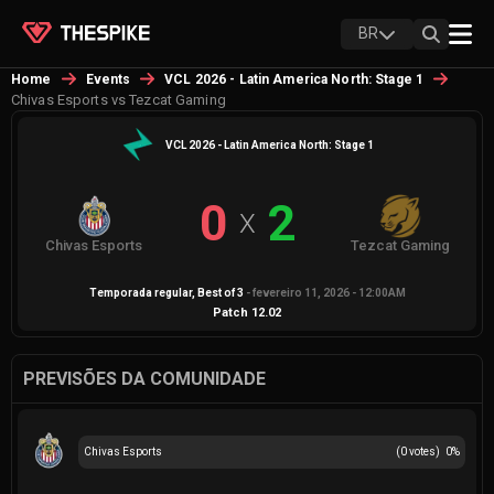
BR
Home
Events
VCL 2026 - Latin America North: Stage 1
Chivas Esports vs Tezcat Gaming
VCL 2026 - Latin America North: Stage 1
0
2
X
Chivas Esports
Tezcat Gaming
Temporada regular
, Best of
3
-
fevereiro 11, 2026 - 12:00AM
Patch
12.02
PREVISÕES DA COMUNIDADE
Chivas Esports
(
0
votes)
0
%