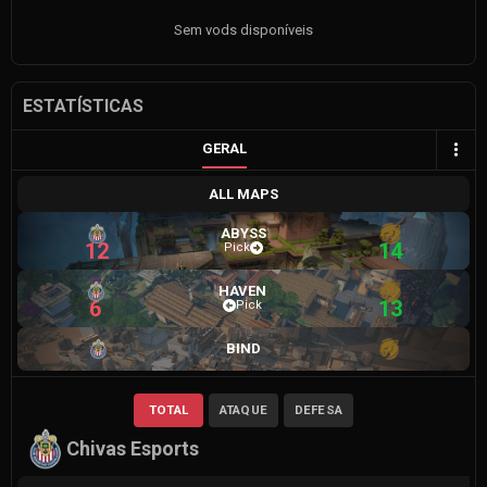
Sem vods disponíveis
ESTATÍSTICAS
GERAL
ALL MAPS
ABYSS
12
14
Pick
HAVEN
6
13
Pick
BIND
TOTAL
ATAQUE
DEFESA
Chivas Esports