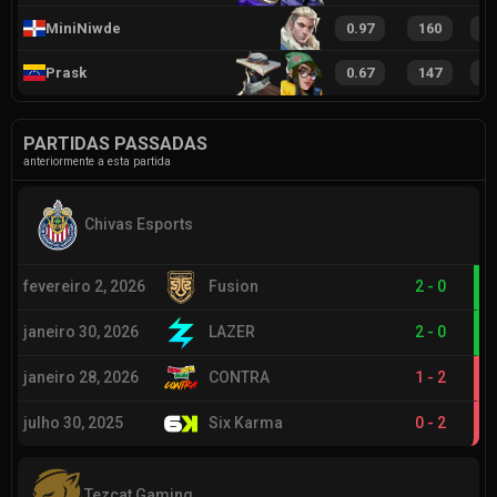
MiniNiwde
0.97
160
2
Prask
0.67
147
2
PARTIDAS PASSADAS
anteriormente a esta partida
Chivas Esports
fevereiro 2, 2026
Fusion
2
-
0
janeiro 30, 2026
LAZER
2
-
0
janeiro 28, 2026
CONTRA
1
-
2
julho 30, 2025
Six Karma
0
-
2
Tezcat Gaming