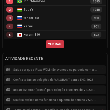
RiqirMainEvie
1
1595
ScuzY
2
1248
tenserlow
3
938
Yaroc
4
901
kurumi810
5
672
VER MAIS
ATIVIDADE RECENTE
1
Saiba por que o Fluxo W7M não avançou na parceria com a Riot
1
Confira todas as seleções de VALORANT para a ENC 2026
1
aspas diz estar “pronto” para seleção brasileira de VALORANT
1
Usuário explica como funciona esquema de bets no VALORANT
1
Team Liquid e MIBR GC jogarão a Fase de Acesso do VCB 2026