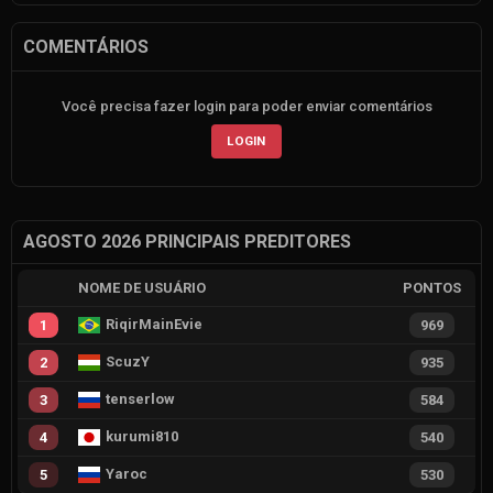
COMENTÁRIOS
Você precisa fazer login para poder enviar comentários
LOGIN
AGOSTO 2026 PRINCIPAIS PREDITORES
NOME DE USUÁRIO
PONTOS
RiqirMainEvie
1
969
ScuzY
2
935
tenserlow
3
584
kurumi810
4
540
Yaroc
5
530