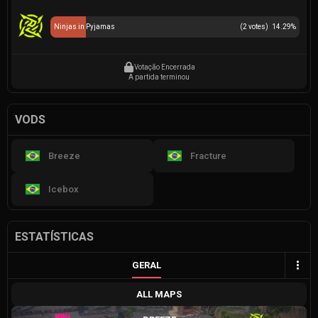
Ninjas in Pyjamas
(
2
votes)
14.29
%
Votação Encerrada
A partida terminou
VODS
Breeze
Fracture
Icebox
ESTATÍSTICAS
GERAL
ALL MAPS