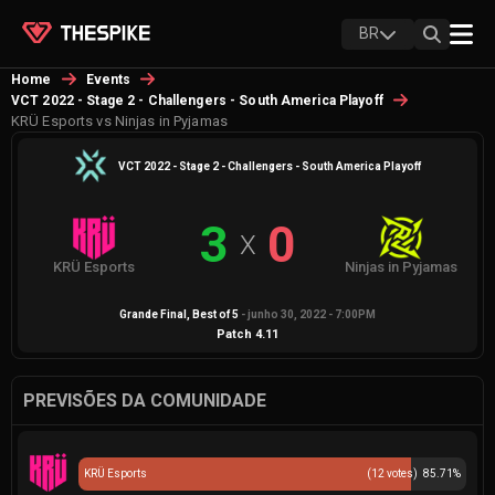
BR
Home
Events
VCT 2022 - Stage 2 - Challengers - South America Playoff
KRÜ Esports vs Ninjas in Pyjamas
VCT 2022 - Stage 2 - Challengers - South America Playoff
3
0
X
KRÜ Esports
Ninjas in Pyjamas
Grande Final
, Best of
5
-
junho 30, 2022 - 7:00PM
Patch
4.11
PREVISÕES DA COMUNIDADE
KRÜ Esports
(
12
votes)
85.71
%