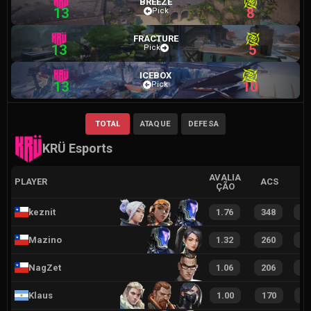
BREEZE
13
8
Pick
FRACTURE
13
5
Pick
ICEBOX
13
10
Pick
TOTAL
ATAQUE
DEFESA
KRÜ Esports
AVALIA
PLAYER
ACS
ÇÃO
keznit
1.76
348
7
Mazino
1.32
260
5
NagZet
1.06
206
4
Klaus
1.00
170
3