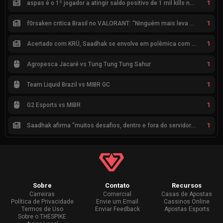
1
aspas é o 1º jogador a atingir saldo positivo de 1 mil kills no VCT
1
f0rsaken critica Brasil no VALORANT: “Ninguém mais leva a sério”
1
Acertado com KRÜ, Saadhak se envolve em polêmica com keznit
1
Agropesca Jacaré vs Tung Tung Tung Sahur
1
Team Liquid Brazil vs MIBR GC
1
G2 Esports vs MIBR
1
Saadhak afirma “muitos desafios, dentro e fora do servidor” sobre a jornada até a classificação
Sobre
Contato
Recursos
Carreiras
Comercial
Casas de Apostas
Política de Privacidade
Envie um Email
Cassinos Online
Termos de Uso
Enviar Feedback
Apostas Esports
Sobre o THESPIKE