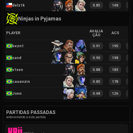
delz1k
0.85
148
3
Ninjas in Pyjamas
AVALIA
PLAYER
ACS
ÇÃO
bezn1
0.91
195
4
xand
0.90
198
4
v1xen
0.88
183
3
cauanzin
0.85
178
3
Jonn
0.48
126
2
PARTIDAS PASSADAS
anteriormente a esta partida