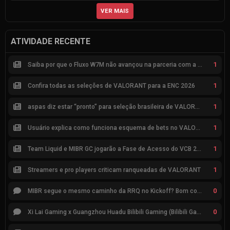
VER MAIS
ATIVIDADE RECENTE
1
Saiba por que o Fluxo W7M não avançou na parceria com a Riot
1
Confira todas as seleções de VALORANT para a ENC 2026
1
aspas diz estar “pronto” para seleção brasileira de VALORANT
1
Usuário explica como funciona esquema de bets no VALORANT
1
Team Liquid e MIBR GC jogarão a Fase de Acesso do VCB 2026
1
Streamers e pro players criticam ranqueadas de VALORANT
0
MIBR segue o mesmo caminho da RRQ no Kickoff? Bom começo, mas risco de eliminação hoje
0
Xi Lai Gaming x Guangzhou Huadu Bilibili Gaming (Bilibili Gaming)