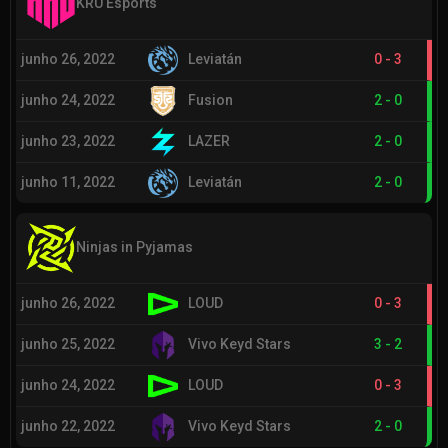
KRÜ Esports
junho 26, 2022
Leviatán
0
-
3
junho 24, 2022
Fusion
2
-
0
junho 23, 2022
LAZER
2
-
0
junho 11, 2022
Leviatán
2
-
0
Ninjas in Pyjamas
junho 26, 2022
LOUD
0
-
3
junho 25, 2022
Vivo Keyd Stars
3
-
2
junho 24, 2022
LOUD
0
-
3
junho 22, 2022
Vivo Keyd Stars
2
-
0