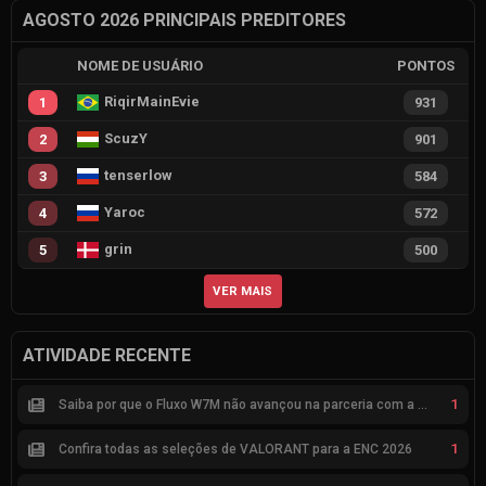
AGOSTO 2026 PRINCIPAIS PREDITORES
NOME DE USUÁRIO
PONTOS
RiqirMainEvie
1
931
ScuzY
2
901
tenserlow
3
584
Yaroc
4
572
grin
5
500
VER MAIS
ATIVIDADE RECENTE
1
Saiba por que o Fluxo W7M não avançou na parceria com a Riot
1
Confira todas as seleções de VALORANT para a ENC 2026