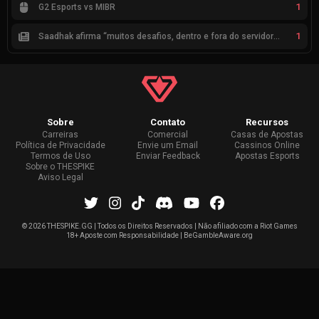
1
G2 Esports vs MIBR
1
Saadhak afirma “muitos desafios, dentro e fora do servidor” sobre a jornada até a classificação
Sobre
Contato
Recursos
Carreiras
Comercial
Casas de Apostas
Política de Privacidade
Envie um Email
Cassinos Online
Termos de Uso
Enviar Feedback
Apostas Esports
Sobre o THESPIKE
Aviso Legal
©
2026 THESPIKE.GG | Todos os Direitos Reservados | Não afiliado com a Riot Games
18+ Aposte com Responsabilidade | BeGambleAware.org