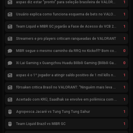
1
aspas diz estar “pronto” para seleção brasileira de VALORANT
1
Usuário explica como funciona esquema de bets no VALORANT
1
Team Liquid e MIBR GC jogarão a Fase de Acesso do VCB 2026
1
Streamers e pro players criticam ranqueadas de VALORANT
0
MIBR segue o mesmo caminho da RRQ no Kickoff? Bom começo, mas risco de eliminação hoje
0
Xi Lai Gaming x Guangzhou Huadu Bilibili Gaming (Bilibili Gaming)
1
aspas é o 1º jogador a atingir saldo positivo de 1 mil kills no VCT
1
f0rsaken critica Brasil no VALORANT: “Ninguém mais leva a sério”
1
Acertado com KRÜ, Saadhak se envolve em polêmica com keznit
1
Agropesca Jacaré vs Tung Tung Tung Sahur
1
Team Liquid Brazil vs MIBR GC