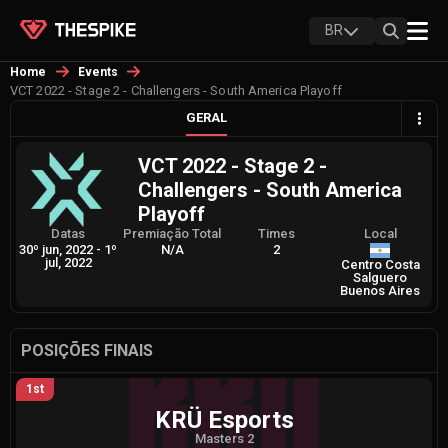
BR
Home
Events
VCT 2022 - Stage 2 - Challengers - South America Playoff
GERAL
VCT 2022 - Stage 2 -
Challengers - South America
Playoff
Datas
Premiação Total
Times
Local
30º jun, 2022
-
1º
N/A
2
jul, 2022
Centro Costa
Salguero
Buenos Aires
POSIÇÕES FINAIS
1st
KRÜ Esports
Masters 2