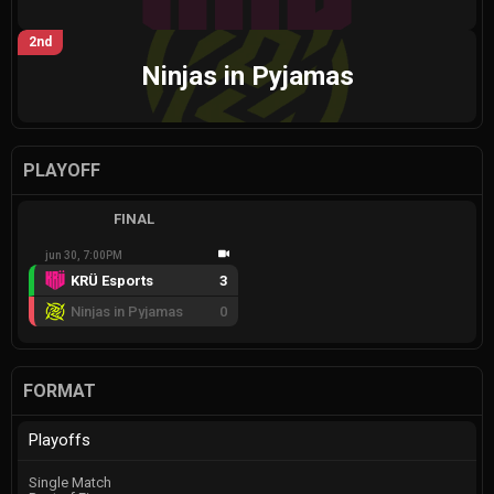
2nd
Ninjas in Pyjamas
PLAYOFF
FINAL
jun 30, 7:00PM
KRÜ Esports
3
Ninjas in Pyjamas
0
FORMAT
Playoffs
Single Match