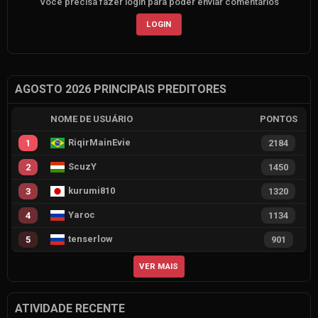
Você precisa fazer login para poder enviar comentários
LOGIN
AGOSTO 2026 PRINCIPAIS PREDITORES
NOME DE USUÁRIO
PONTOS
RiqirMainEvie
1
2184
ScuzY
2
1450
kurumi810
3
1320
Yaroc
4
1134
tenserlow
5
901
VER MAIS
ATIVIDADE RECENTE