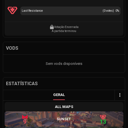
Last Resistance
(
0
votes)
0
%
Votação Encerrada
A partida terminou
VODS
Sem vods disponíveis
ESTATÍSTICAS
GERAL
ALL MAPS
SUNSET
9
13