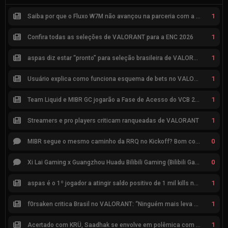
1
Saiba por que o Fluxo W7M não avançou na parceria com a Riot
1
Confira todas as seleções de VALORANT para a ENC 2026
1
aspas diz estar “pronto” para seleção brasileira de VALORANT
1
Usuário explica como funciona esquema de bets no VALORANT
1
Team Liquid e MIBR GC jogarão a Fase de Acesso do VCB 2026
1
Streamers e pro players criticam ranqueadas de VALORANT
0
MIBR segue o mesmo caminho da RRQ no Kickoff? Bom começo, mas risco de eliminação hoje
0
Xi Lai Gaming x Guangzhou Huadu Bilibili Gaming (Bilibili Gaming)
1
aspas é o 1º jogador a atingir saldo positivo de 1 mil kills no VCT
1
f0rsaken critica Brasil no VALORANT: “Ninguém mais leva a sério”
1
Acertado com KRÜ, Saadhak se envolve em polêmica com keznit