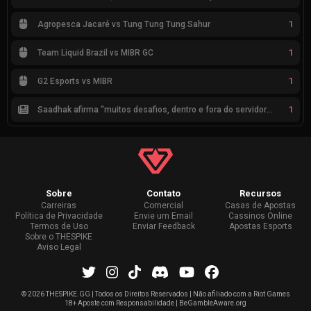
1
Agropesca Jacaré vs Tung Tung Tung Sahur
1
Team Liquid Brazil vs MIBR GC
1
G2 Esports vs MIBR
1
Saadhak afirma “muitos desafios, dentro e fora do servidor” sobre a jornada até a classificação
Sobre
Contato
Recursos
Carreiras
Comercial
Casas de Apostas
Política de Privacidade
Envie um Email
Cassinos Online
Termos de Uso
Enviar Feedback
Apostas Esports
Sobre o THESPIKE
Aviso Legal
©
2026 THESPIKE.GG | Todos os Direitos Reservados | Não afiliado com a Riot Games
18+ Aposte com Responsabilidade | BeGambleAware.org