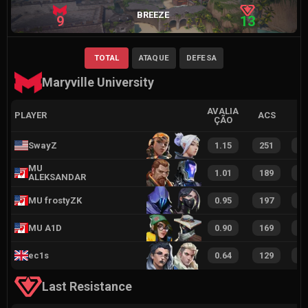
BREEZE
9
13
TOTAL
ATAQUE
DEFESA
Maryville University
AVALIA
PLAYER
ACS
ÇÃO
SwayZ
1.15
251
3
MU
1.01
189
2
ALEKSANDAR
MU frostyZK
0.95
197
3
MU A1D
0.90
169
2
ec1s
0.64
129
2
Last Resistance