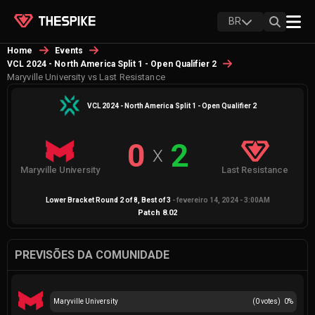
BR
Home
Events
VCL 2024 - North America Split 1 - Open Qualifier 2
Maryville University vs Last Resistance
VCL 2024 - North America Split 1 - Open Qualifier 2
0
2
X
Maryville University
Last Resistance
Lower Bracket Round 2 of 8
, Best of
3
-
fevereiro 14, 2024 - 3:00AM
Patch
8.02
PREVISÕES DA COMUNIDADE
Maryville University
(
0
votes)
0
%