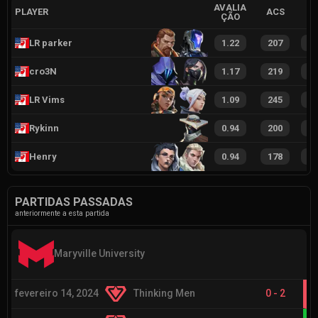
AVALIA
PLAYER
ACS
ÇÃO
LR parker
1.22
207
3
cro3N
1.17
219
3
LR Vims
1.09
245
3
Rykinn
0.94
200
2
Henry
0.94
178
3
PARTIDAS PASSADAS
anteriormente a esta partida
Maryville University
fevereiro 14, 2024
Thinking Men
0
-
2