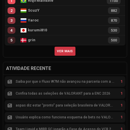
RiqirMainEvie
1
1100
ScuzY
2
882
Yaroc
3
870
kurumi810
4
530
grin
5
500
VER MAIS
ATIVIDADE RECENTE
1
Saiba por que o Fluxo W7M não avançou na parceria com a Riot
1
Confira todas as seleções de VALORANT para a ENC 2026
1
aspas diz estar “pronto” para seleção brasileira de VALORANT
1
Usuário explica como funciona esquema de bets no VALORANT
1
Team Liquid e MIBR GC jogarão a Fase de Acesso do VCB 2026