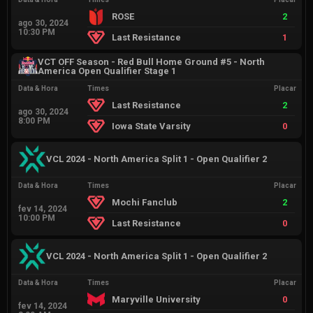
ROSE
2
ago 30, 2024
10:30 PM
Last Resistance
1
VCT OFF Season - Red Bull Home Ground #5 - North
America Open Qualifier Stage 1
Data & Hora
Times
Placar
Last Resistance
2
ago 30, 2024
8:00 PM
Iowa State Varsity
0
VCL 2024 - North America Split 1 - Open Qualifier 2
Data & Hora
Times
Placar
Mochi Fanclub
2
fev 14, 2024
10:00 PM
Last Resistance
0
VCL 2024 - North America Split 1 - Open Qualifier 2
Data & Hora
Times
Placar
Maryville University
0
fev 14, 2024