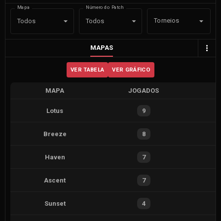
Mapa
Número do Patch
Torneios
Todos
Todos
MAPAS
VER TABELA
VER GRÁFICO
MAPA
JOGADOS
V
Lotus
9
Breeze
8
Haven
7
Ascent
7
Sunset
4