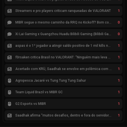
1
Streamers e pro players criticam ranqueadas de VALORANT
0
MIBR segue o mesmo caminho da RRQ no Kickoff? Bom começo, mas risco de eliminação hoje
0
Xi Lai Gaming x Guangzhou Huadu Bilibili Gaming (Bilibili Gaming)
1
aspas é o 1º jogador a atingir saldo positivo de 1 mil kills no VCT
1
f0rsaken critica Brasil no VALORANT: “Ninguém mais leva a sério”
1
Acertado com KRÜ, Saadhak se envolve em polêmica com keznit
1
Agropesca Jacaré vs Tung Tung Tung Sahur
1
Team Liquid Brazil vs MIBR GC
1
G2 Esports vs MIBR
1
Saadhak afirma “muitos desafios, dentro e fora do servidor” sobre a jornada até a classificação