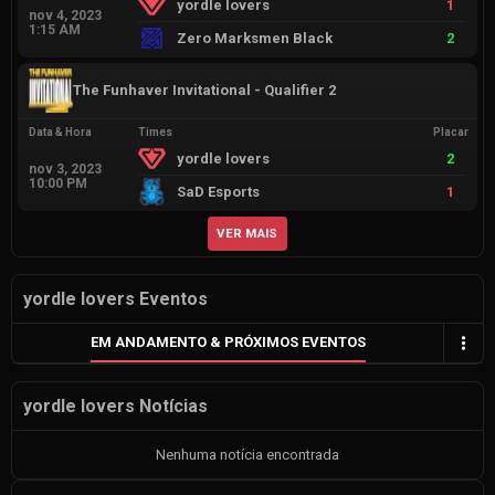
yordle lovers
1
nov 4, 2023
1:15 AM
Zero Marksmen Black
2
The Funhaver Invitational - Qualifier 2
Data & Hora
Times
Placar
yordle lovers
2
nov 3, 2023
10:00 PM
SaD Esports
1
VER MAIS
yordle lovers Eventos
EM ANDAMENTO & PRÓXIMOS EVENTOS
yordle lovers Notícias
Nenhuma notícia encontrada