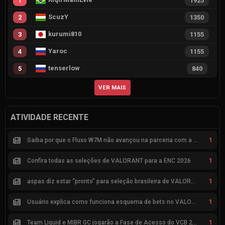
1
1925
ScuzY
2
1350
kurumi810
3
1155
Yaroc
4
1155
tenserlow
5
840
VER MAIS
ATIVIDADE RECENTE
1
Saiba por que o Fluxo W7M não avançou na parceria com a Riot
1
Confira todas as seleções de VALORANT para a ENC 2026
1
aspas diz estar “pronto” para seleção brasileira de VALORANT
1
Usuário explica como funciona esquema de bets no VALORANT
1
Team Liquid e MIBR GC jogarão a Fase de Acesso do VCB 2026