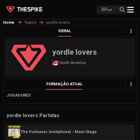
BR
Teams
yordle lovers
Home
GERAL
yordle lovers
North America
FORMAÇÃO ATUAL
JOGADORES
yordle lovers Partidas
The Funhaver Invitational - Main Stage