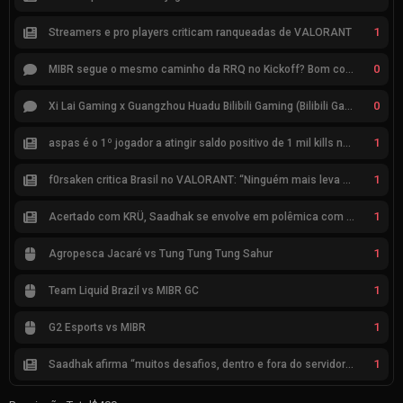
1
Streamers e pro players criticam ranqueadas de VALORANT
0
MIBR segue o mesmo caminho da RRQ no Kickoff? Bom começo, mas risco de eliminação hoje
0
Xi Lai Gaming x Guangzhou Huadu Bilibili Gaming (Bilibili Gaming)
1
aspas é o 1º jogador a atingir saldo positivo de 1 mil kills no VCT
1
f0rsaken critica Brasil no VALORANT: “Ninguém mais leva a sério”
1
Acertado com KRÜ, Saadhak se envolve em polêmica com keznit
1
Agropesca Jacaré vs Tung Tung Tung Sahur
1
Team Liquid Brazil vs MIBR GC
1
G2 Esports vs MIBR
1
Saadhak afirma “muitos desafios, dentro e fora do servidor” sobre a jornada até a classificação