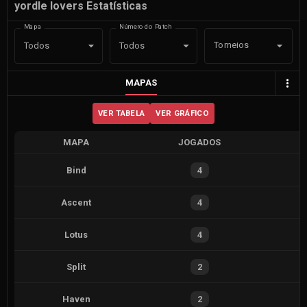
yordle lovers Estatísticas
Mapa
Número do Patch
Torneios
Todos
Todos
MAPAS
VER TABELA
VER GRÁFICO
MAPA
JOGADOS
V
Bind
4
Ascent
4
Lotus
4
Split
2
Haven
2