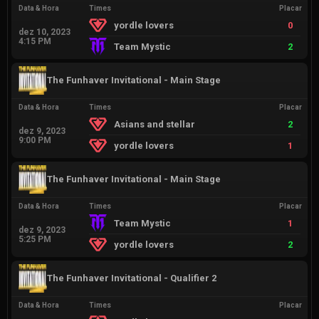
Data & Hora
Times
Placar
yordle lovers
0
dez 10, 2023
4:15 PM
Team Mystic
2
The Funhaver Invitational - Main Stage
Data & Hora
Times
Placar
Asians and stellar
2
dez 9, 2023
9:00 PM
yordle lovers
1
The Funhaver Invitational - Main Stage
Data & Hora
Times
Placar
Team Mystic
1
dez 9, 2023
5:25 PM
yordle lovers
2
The Funhaver Invitational - Qualifier 2
Data & Hora
Times
Placar