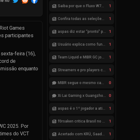
he no
1
Saiba por que o Fluxo W7M não avançou na parceria com a Riot
1
Confira todas as seleções de VALORANT para a ENC 2026
 Riot Games
1
aspas diz estar “pronto” para seleção brasileira de VALORANT
s participantes
1
Usuário explica como funciona esquema de bets no VALORANT
sexta-feira (16),
1
Team Liquid e MIBR GC jogarão a Fase de Acesso do VCB 2026
cord de
ansmissão enquanto
1
Streamers e pro players criticam ranqueadas de VALORANT
0
MIBR segue o mesmo caminho da RRQ no Kickoff? Bom começo, mas risco de eliminação hoje
0
Xi Lai Gaming x Guangzhou Huadu Bilibili Gaming (Bilibili Gaming)
1
aspas é o 1º jogador a atingir saldo positivo de 1 mil kills no VCT
1
f0rsaken critica Brasil no VALORANT: “Ninguém mais leva a sério”
EWC 2025. Por
 times do VCT
1
Acertado com KRÜ, Saadhak se envolve em polêmica com keznit