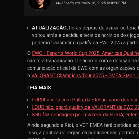
Atualizado em
maio 16, 2025 at 02:00PM
ATUALIZAÇÃO:
horas depois de avisar só teria
voltou atrás e decidiu alterar os horários dos 
poderão transmitir o qualify da EWC 2025 a parti
O
EWC - Esports World Cup 2025: Americas Qualifi
não terá transmissão. De acordo com a decisão da
comunicação oficial da EWC com as organizações 
o
VALORANT Champions Tour 2025 - EMEA Stage 
LEIA MAIS
FURIA acerta com Palla, da Stellae, após desistir
LOUD não jogará qualify de VALORANT da EWC 2
KRÜ faz sondagem por mwzera, da FURIA; entend
Ainda segundo a Riot, o VCT EMEA terá partidas a
isso, a política de regras da publisher não permi