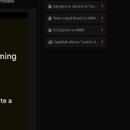
rminado.
1
Agropesca Jacaré vs Tung Tung Tung Sahur
1
Team Liquid Brazil vs MIBR GC
1
G2 Esports vs MIBR
1
Saadhak afirma “muitos desafios, dentro e fora do servidor” sobre a jornada até a classificação