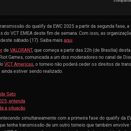
compartil
 transmissão do qualify da EWC 2025 a partir da segunda fase, a
jogos do VCT EMEA deste fim de semana. Com isso, as organizaçõe
r deste sábado (17). Saiba mais
aqui
.
er
de
VALORANT
, que começa a partir das 22h (de Brasília) desta 
 Riot Games, comunicada a um dos moderadores no canal de Dis
do
VCT Americas
, o torneio não poderá ceder os direitos de tr
1
ainda estiver sendo realizado.
 de Sato
025; entenda
a a situação
contecendo simultaneamente com a primeira fase do qualify da 
te que tenha transmissão de um outro torneio que também envolve