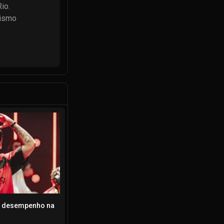
o. 
ismo 
or desempenho na