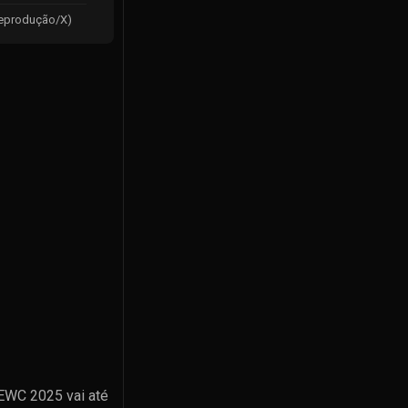
Reprodução/X)
 EWC 2025 vai até