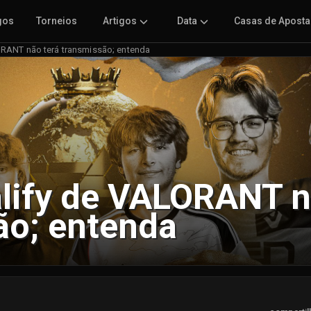
gos
Torneios
Artigos
Data
Casas de Apost
RANT não terá transmissão; entenda
lify de VALORANT 
ão; entenda