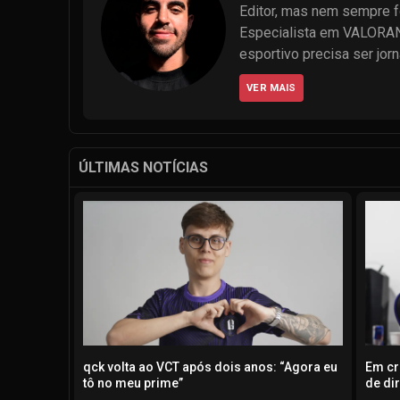
Editor, mas nem sempre foi
Especialista em VALORANT 
esportivo precisa ser jor
VER MAIS
ÚLTIMAS NOTÍCIAS
qck volta ao VCT após dois anos: “Agora eu
Em cr
tô no meu prime”
de di