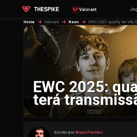
Jo
Valorant
Valorant
EWC 2025: qualify de VALO
Home
News
EWC 2025: qua
terá transmiss
Escrito por
Bruno Povoleri