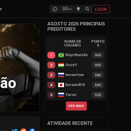
as
BR
LOGIN
AGOSTO 2026 PRINCIPAIS
PREDITORES
NOME DE
PONTO
USUÁRIO
S
RiqirMainEvie
1
969
ScuzY
2
935
tenserlow
3
584
não
kurumi810
4
540
Yaroc
5
530
VER MAIS
ATIVIDADE RECENTE