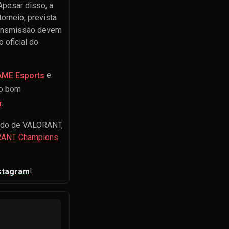
 Apesar disso, a
orneio, prevista
transmissão devem
 oficial do
e
ME Esports
do bom
r
.
undo de VALORANT,
ANT Champions
stagram
!