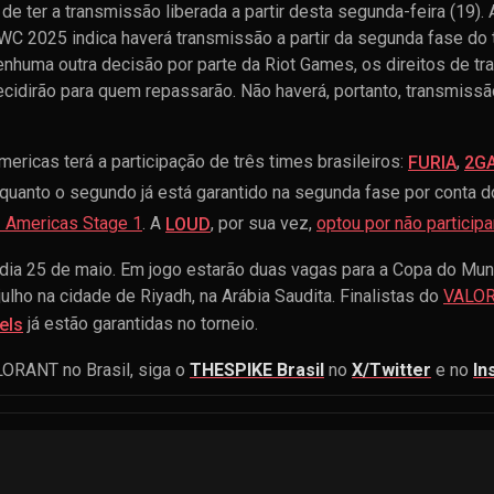
 de ter a transmissão liberada a partir desta segunda-feira (19).
 2025 indica haverá transmissão a partir da segunda fase do t
nenhuma outra decisão por parte da Riot Games, os direitos de 
ecidirão para quem repassarão. Não haverá, portanto, transmissão
ricas terá a participação de três times brasileiros:
,
FURIA
2GA
enquanto o segundo já está garantido na segunda fase por conta 
 Americas Stage 1
. A
, por sua vez,
optou por não participa
LOUD
 o dia 25 de maio. Em jogo estarão duas vagas para a Copa do M
julho na cidade de Riyadh, na Arábia Saudita. Finalistas do
VALOR
já estão garantidas no torneio.
els
LORANT no Brasil, siga o
THESPIKE Brasil
no
X/Twitter
e no
In