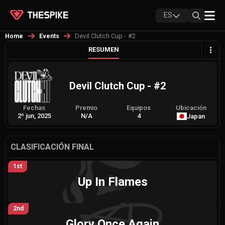
ES
Devil Clutch Cup - #2
Home
Events
RESUMEN
Devil Clutch Cup - #2
Fechas
Premio
Equipos
Ubicación
2º jun, 2025
N/A
4
Japan
CLASIFICACIÓN FINAL
1st
Up In Flames
2nd
Glory Once Again