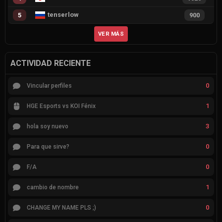
tenserlow
5
900
VER MÁS
ACTIVIDAD RECIENTE
0
Vincular perfiles
1
HGE Esports vs KOI Fénix
3
hola soy nuevo
0
Para que sirve?
0
F/A
1
cambio de nombre
0
CHANGE MY NAME PLS ;)