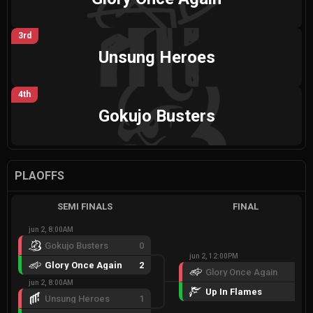
3rd
Unsung Heroes
4th
Gokujo Busters
PLAOFFS
SEMI FINALS
FINAL
jun 2, 8:00AM
Gokujo Busters
0
jun 2, 12:00PM
Glory Once Again
2
Glory Once Again
0
jun 2, 8:00AM
Up In Flames
2
Unsung Heroes
1