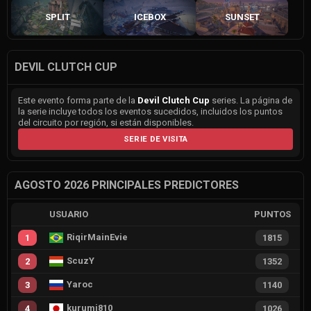
SPLIT
ICEBOX
SUNSET
DEVIL CLUTCH CUP
Este evento forma parte de la
Devil Clutch Cup
series. La página de
la serie incluye todos los eventos sucedidos, incluidos los puntos
del circuito por región, si están disponibles.
SERIE DE VISITA
AGOSTO 2026 PRINCIPALES PREDICTORES
USUARIO
PUNTOS
RiqirMainEvie
1
1815
ScuzY
2
1352
Yaroc
3
1140
kurumi810
4
1026