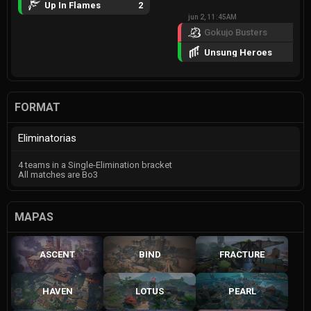
Up In Flames
2
jun 2, 11:45AM
Gokujo Busters
0
Unsung Heroes
2
FORMAT
Eliminatorias
4 teams in a Single-Elimination bracket
All matches are Bo3
MAPAS
ASCENT
BIND
FRACTURE
HAVEN
LOTUS
PEARL