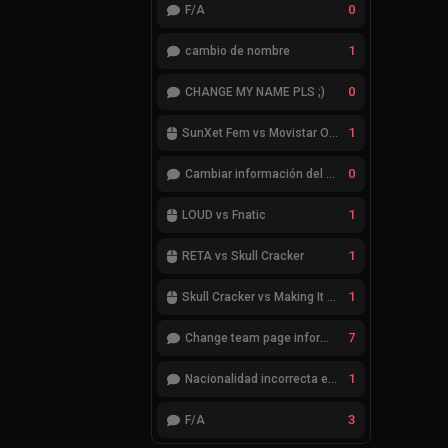
0
F/A
1
cambio de nombre
0
CHANGE MY NAME PLS ;)
1
SunXet Fem vs Movistar Optix Fem
0
Cambiar información del Team
1
LOUD vs Fnatic
1
RETA vs Skull Cracker
1
Skull Cracker vs Making It Look Easy
7
Change team page information
1
Nacionalidad incorrecta en el jugador cheatcode
3
F/A