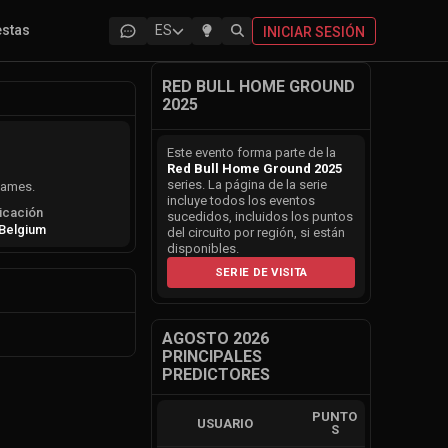
estas
ES
INICIAR SESIÓN
RED BULL HOME GROUND
2025
Este evento forma parte de la
Red Bull Home Ground 2025
series. La página de la serie
Games.
incluye todos los eventos
icación
sucedidos, incluidos los puntos
Belgium
del circuito por región, si están
disponibles.
SERIE DE VISITA
AGOSTO 2026
PRINCIPALES
PREDICTORES
PUNTO
USUARIO
S