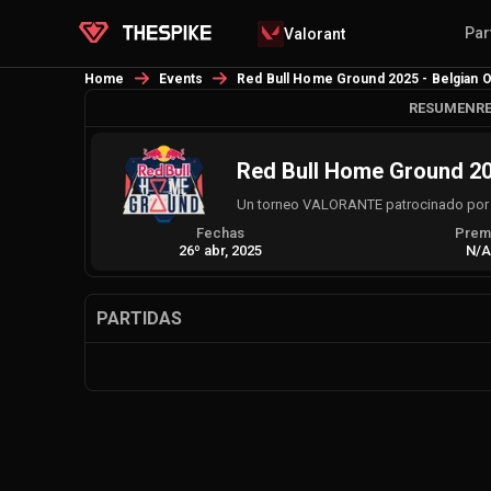
Par
Valorant
Home
Events
Red Bull Home Ground 2025 - Belgian O
RESUMEN
R
Red Bull Home Ground 202
Un torneo VALORANTE patrocinado por AG
Fechas
Prem
26º abr, 2025
N/
PARTIDAS