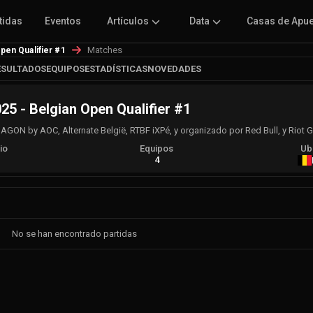
tidas
Eventos
Artículos
Data
Casas de Apu
Matches
pen Qualifier #1
ESULTADOS
EQUIPOS
ESTADÍSTICAS
NOVEDADES
5 - Belgian Open Qualifier #1
ON by AOC, Alternate België, RTBF iXPé, y organizado por Red Bull, y Riot 
io
Equipos
Ub
A
4
No se han encontrado partidas