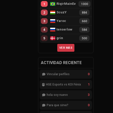
RiqirMainEvie
1
1000
ScuzY
2
884
Yaroc
3
660
tenserlow
4
584
grin
5
500
VER MÁS
ACTIVIDAD RECIENTE
0
Vincular perfiles
1
HGE Esports vs KOI Fénix
3
hola soy nuevo
0
Para que sirve?