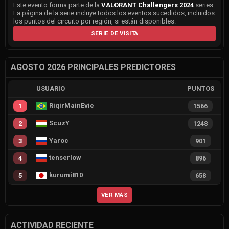
Este evento forma parte de la
VALORANT Challengers 2024
series.
La página de la serie incluye todos los eventos sucedidos, incluidos
los puntos del circuito por región, si están disponibles.
SERIE DE VISITA
AGOSTO 2026 PRINCIPALES PREDICTORES
USUARIO
PUNTOS
RiqirMainEvie
1
1566
ScuzY
2
1248
Yaroc
3
901
tenserlow
4
896
kurumi810
5
658
VER MÁS
ACTIVIDAD RECIENTE