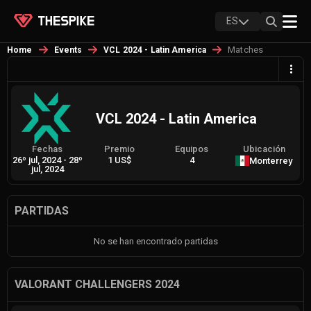
ES
Matches
Home
Events
VCL 2024 - Latin America
VCL 2024 - Latin America
Fechas
Premio
Equipos
Ubicación
26º jul, 2024
-
28º
1 US$
4
Monterrey
jul, 2024
PARTIDAS
No se han encontrado partidas
VALORANT CHALLENGERS 2024