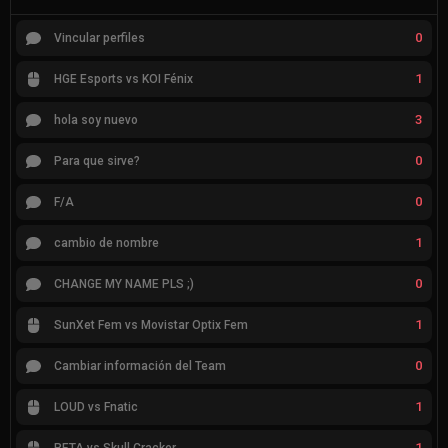
0
Vincular perfiles
1
HGE Esports vs KOI Fénix
3
hola soy nuevo
0
Para que sirve?
0
F/A
1
cambio de nombre
0
CHANGE MY NAME PLS ;)
1
SunXet Fem vs Movistar Optix Fem
0
Cambiar información del Team
1
LOUD vs Fnatic
1