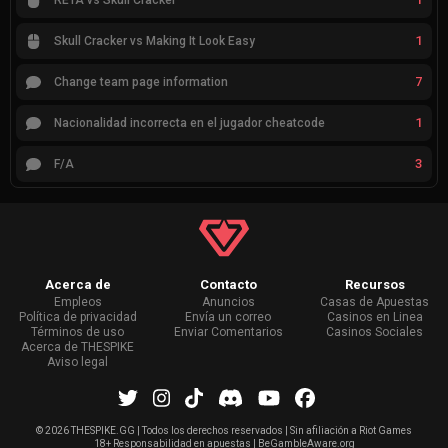
RETA vs Skull Cracker
1
Skull Cracker vs Making It Look Easy
7
Change team page information
1
Nacionalidad incorrecta en el jugador cheatcode
3
F/A
Acerca de
Contacto
Recursos
Empleos
Anuncios
Casas de Apuestas
Política de privacidad
Envía un correo
Casinos en Linea
Términos de uso
Enviar Comentarios
Casinos Sociales
Acerca de THESPIKE
Aviso legal
©
2026 THESPIKE.GG | Todos los derechos reservados | Sin afiliación a Riot Games
18+ Responsabilidad en apuestas | BeGambleAware.org