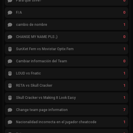
0
Para que sirve?
0
F/A
1
cambio de nombre
0
CHANGE MY NAME PLS ;)
1
SunXet Fem vs Movistar Optix Fem
0
Cambiar información del Team
1
LOUD vs Fnatic
1
RETA vs Skull Cracker
1
Skull Cracker vs Making It Look Easy
7
Change team page information
1
Nacionalidad incorrecta en el jugador cheatcode