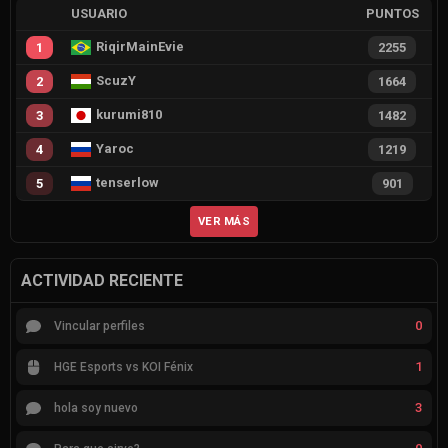
USUARIO
PUNTOS
RiqirMainEvie
1
2255
ScuzY
2
1664
kurumi810
3
1482
Yaroc
4
1219
tenserlow
5
901
VER MÁS
ACTIVIDAD RECIENTE
0
Vincular perfiles
1
HGE Esports vs KOI Fénix
3
hola soy nuevo