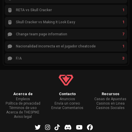
1
RETA vs Skull Cracker
1
Skull Cracker vs Making It Look Easy
7
Change team page information
1
Nacionalidad incorrecta en el jugador cheatcode
3
F/A
Acerca de
Contacto
Recursos
Empleos
Anuncios
Casas de Apuestas
Política de privacidad
Envía un correo
Casinos en Linea
Términos de uso
Enviar Comentarios
Casinos Sociales
Acerca de THESPIKE
Aviso legal