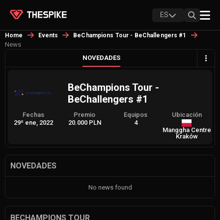
ES
Home
Events
BeChampions Tour - BeChallengers #1
News
NOVEDADES
BeChampions Tour -
BeChallengers #1
Fechas
Premio
Equipos
Ubicación
29º ene, 2022
20.000 PLN
4
Manggha Centre
Kraków
NOVEDADES
No news found
BECHAMPIONS TOUR