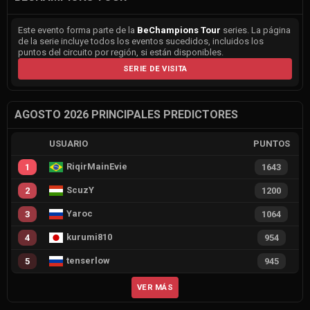
Este evento forma parte de la
BeChampions Tour
series. La página
de la serie incluye todos los eventos sucedidos, incluidos los
puntos del circuito por región, si están disponibles.
SERIE DE VISITA
AGOSTO 2026 PRINCIPALES PREDICTORES
USUARIO
PUNTOS
RiqirMainEvie
1
1643
ScuzY
2
1200
Yaroc
3
1064
kurumi810
4
954
tenserlow
5
945
VER MÁS