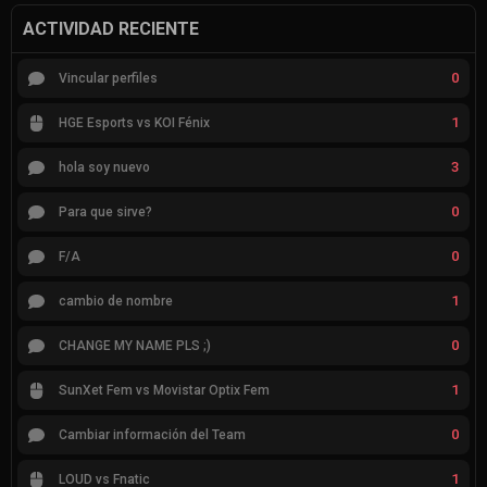
ACTIVIDAD RECIENTE
0
Vincular perfiles
1
HGE Esports vs KOI Fénix
3
hola soy nuevo
0
Para que sirve?
0
F/A
1
cambio de nombre
0
CHANGE MY NAME PLS ;)
1
SunXet Fem vs Movistar Optix Fem
0
Cambiar información del Team
1
LOUD vs Fnatic