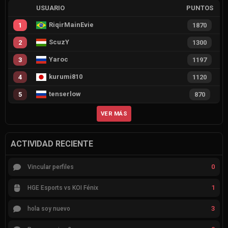
USUARIO
PUNTOS
RiqirMainEvie
1
1870
ScuzY
2
1300
Yaroc
3
1197
kurumi810
4
1120
tenserlow
5
870
VER MÁS
ACTIVIDAD RECIENTE
0
Vincular perfiles
1
HGE Esports vs KOI Fénix
3
hola soy nuevo