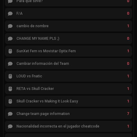
0
Para que sirve?
0
F/A
1
cambio de nombre
0
CHANGE MY NAME PLS ;)
1
SunXet Fem vs Movistar Optix Fem
0
Cambiar información del Team
1
LOUD vs Fnatic
1
RETA vs Skull Cracker
1
Skull Cracker vs Making It Look Easy
7
Change team page information
1
Nacionalidad incorrecta en el jugador cheatcode