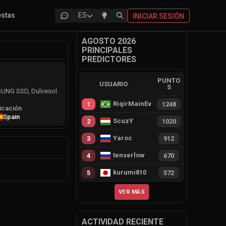
estas
ES
INICIAR SESIÓN
AGOSTO 2026
PRINCIPALES
PREDICTORES
PUNTO
USUARIO
S
MSUNG SSD, Dulcesol.
RiqirMainEvie
1
1248
icación
Spain
ScuzY
2
1020
Yaroc
3
912
tenserlow
4
670
kurumi810
5
572
VER MÁS
ACTIVIDAD RECIENTE