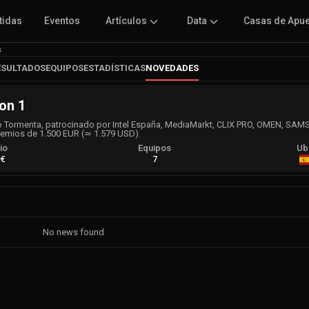
tidas
Eventos
Artículos
Data
Casas de Apu
s
ESULTADOS
EQUIPOS
ESTADÍSTICAS
NOVEDADES
on 1
to Tormenta, patrocinado por Intel España, MediaMarkt, CLIX PRO, OMEN, SA
remios de 1.500 EUR (≃ 1.579 USD).
io
Equipos
Ub
 €
7
No news found