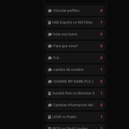
0
Vincular perfiles
1
HGE Esports vs KOI Fénix
3
hola soy nuevo
0
Para que sirve?
0
F/A
1
cambio de nombre
0
CHANGE MY NAME PLS ;)
1
SunXet Fem vs Movistar Optix Fem
0
Cambiar información del Team
1
LOUD vs Fnatic
1
RETA vs Skull Cracker