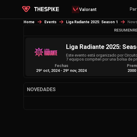
Par
Valorant
New
Home
Events
Liga Radiante 2025: Season 1
RESUMEN
R
Liga Radiante 2025: Seas
Este evento está organizado por Circui
7 equipos compiten por una bolsa de p
Fechas
Prem
29º oct, 2024
-
29º nov, 2024
2000
NOVEDADES