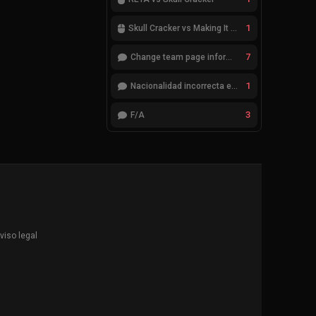
1
Skull Cracker vs Making It Look Easy
7
Change team page information
1
Nacionalidad incorrecta en el jugador cheatcode
3
F/A
viso legal