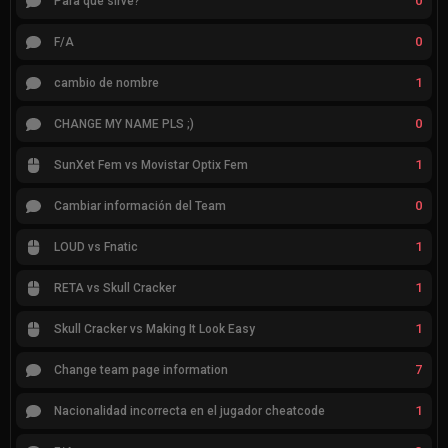
0
Para que sirve?
0
F/A
1
cambio de nombre
0
CHANGE MY NAME PLS ;)
1
SunXet Fem vs Movistar Optix Fem
0
Cambiar información del Team
1
LOUD vs Fnatic
1
RETA vs Skull Cracker
1
Skull Cracker vs Making It Look Easy
7
Change team page information
1
Nacionalidad incorrecta en el jugador cheatcode