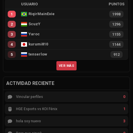
USUARIO
PUNTOS
RiqirMainEvie
1
1998
ScuzY
2
1296
Yaroc
3
1155
kurumi810
4
1144
tenserlow
5
912
VER MÁS
ACTIVIDAD RECIENTE
0
Vincular perfiles
1
HGE Esports vs KOI Fénix
3
hola soy nuevo