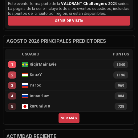
Este evento forma parte de la
VALORANT Challengers 2024
series.
La página de la serie incluye todos los eventos sucedidos, incluidos
los puntos del circuito por región, si están disponibles.
SERIE DE VISITA
AGOSTO 2026 PRINCIPALES PREDICTORES
USUARIO
PUNTOS
RiqirMainEvie
1
1540
ScuzY
2
1196
Yaroc
3
969
tenserlow
4
884
kurumi810
5
728
VER MÁS
ACTIVIDAD RECIENTE