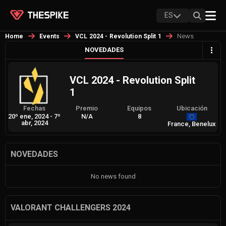
ES
News
Home
Events
VCL 2024 - Revolution Split 1
NOVEDADES
VCL 2024 - Revolution Split
1
Fechas
Premio
Equipos
Ubicación
20º ene, 2024
-
7º
N/A
8
abr, 2024
France, Benelux
NOVEDADES
No news found
VALORANT CHALLENGERS 2024