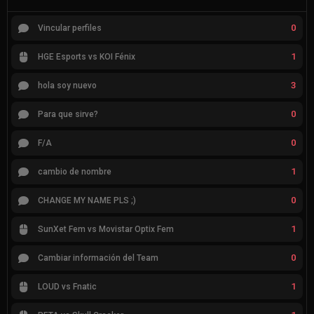
0
Vincular perfiles
1
HGE Esports vs KOI Fénix
3
hola soy nuevo
0
Para que sirve?
0
F/A
1
cambio de nombre
0
CHANGE MY NAME PLS ;)
1
SunXet Fem vs Movistar Optix Fem
0
Cambiar información del Team
1
LOUD vs Fnatic