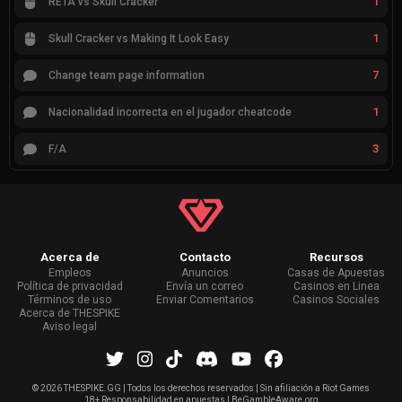
1
RETA vs Skull Cracker
1
Skull Cracker vs Making It Look Easy
7
Change team page information
1
Nacionalidad incorrecta en el jugador cheatcode
3
F/A
Acerca de
Contacto
Recursos
Empleos
Anuncios
Casas de Apuestas
Política de privacidad
Envía un correo
Casinos en Linea
Términos de uso
Enviar Comentarios
Casinos Sociales
Acerca de THESPIKE
Aviso legal
©
2026 THESPIKE.GG | Todos los derechos reservados | Sin afiliación a Riot Games
18+ Responsabilidad en apuestas | BeGambleAware.org