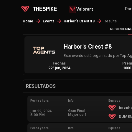
Par
Valorant
Results
Home
Events
Harbor's Crest #8
RESUMEN
R
Harbor's Crest #8
Este evento está organizado por Top Ag
Fechas
Prem
22º jun, 2024
1000
RESULTADOS
Fecha y hora
Info
Equipos
bezch
jun 22, 2024
Gran Final
5:00 PM
Mejor de 1
DUMEN
Fecha y hora
Info
Equipos