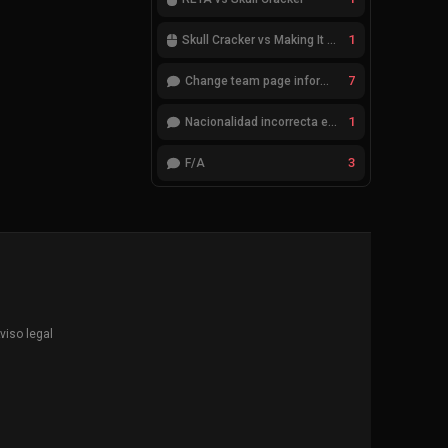
1
Skull Cracker vs Making It Look Easy
7
Change team page information
1
Nacionalidad incorrecta en el jugador cheatcode
3
F/A
viso legal