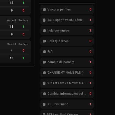
13
1
0
Vincular perfiles
9
0
1
HGE Esports vs KOI Fénix
Ascent
Puntaje
13
1
3
hola soy nuevo
9
0
0
Para que sirve?
Sunset
Puntaje
4
0
0
F/A
13
1
1
cambio de nombre
0
CHANGE MY NAME PLS ;)
1
SunXet Fem vs Movistar Optix Fem
0
Cambiar información del Team
1
LOUD vs Fnatic
1
RETA vs Skull Cracker