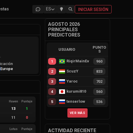
estas
ES
INICIAR SESIÓN
AGOSTO 2026
PRINCIPALES
PREDICTORES
PUNTO
USUARIO
S
.
RiqirMainEvie
1
960
icación
Europe
ScuzY
2
833
Yaroc
3
702
kurumi810
4
560
tenserlow
5
536
Haven
Puntaje
13
1
VER MÁS
11
0
Lotus
Puntaje
ACTIVIDAD RECIENTE