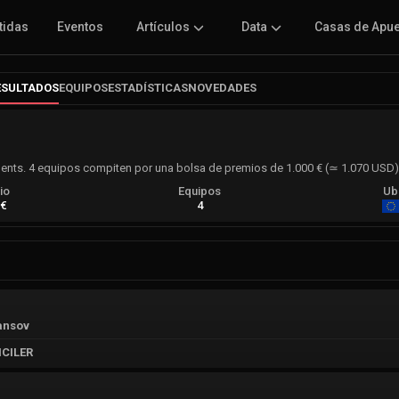
tidas
Eventos
Artículos
Data
Casas de Apu
ESULTADOS
EQUIPOS
ESTADÍSTICAS
NOVEDADES
ents. 4 equipos compiten por una bolsa de premios de 1.000 € (≃ 1.070 USD)
io
Equipos
Ub
 €
4
ansov
CILER