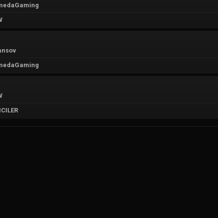
medaGaming
W
ansov
medaGaming
W
CILER