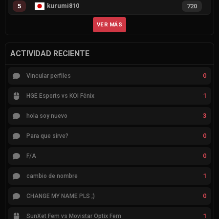
kurumi810
5
720
VER MÁS
ACTIVIDAD RECIENTE
0
Vincular perfiles
1
HGE Esports vs KOI Fénix
3
hola soy nuevo
0
Para que sirve?
0
F/A
1
cambio de nombre
0
CHANGE MY NAME PLS ;)
1
SunXet Fem vs Movistar Optix Fem