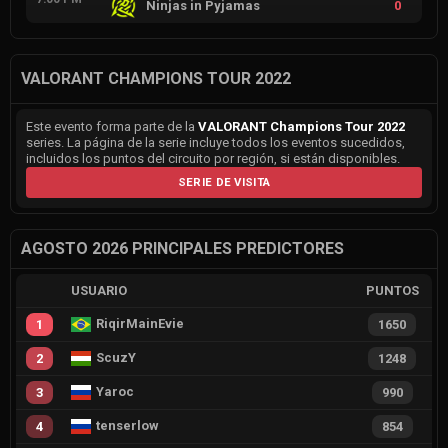
Ninjas in Pyjamas
0
VALORANT CHAMPIONS TOUR 2022
Este evento forma parte de la
VALORANT Champions Tour 2022
series. La página de la serie incluye todos los eventos sucedidos,
incluidos los puntos del circuito por región, si están disponibles.
SERIE DE VISITA
AGOSTO 2026 PRINCIPALES PREDICTORES
USUARIO
PUNTOS
RiqirMainEvie
1
1650
ScuzY
2
1248
Yaroc
3
990
tenserlow
4
854