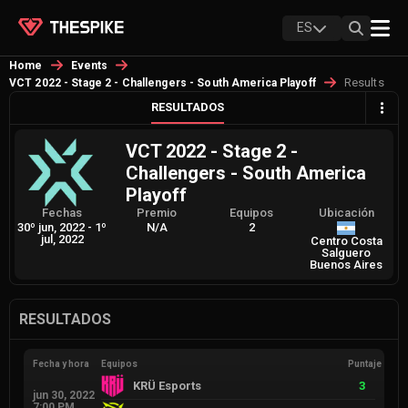
ES
Home
Events
Results
VCT 2022 - Stage 2 - Challengers - South America Playoff
RESULTADOS
VCT 2022 - Stage 2 -
Challengers - South America
Playoff
Fechas
Premio
Equipos
Ubicación
30º jun, 2022
-
1º
N/A
2
jul, 2022
Centro Costa
Salguero
Buenos Aires
RESULTADOS
Fecha y hora
Equipos
Puntaje
KRÜ Esports
3
jun 30, 2022
7:00 PM