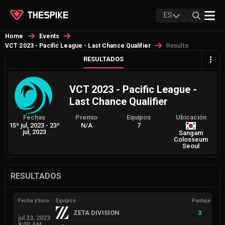
ES
Home
Events
Results
VCT 2023 - Pacific League - Last Chance Qualifier
RESULTADOS
VCT 2023 - Pacific League -
Last Chance Qualifier
Fechas
Premio
Equipos
Ubicación
15º jul, 2023
-
23º
N/A
7
jul, 2023
Sangam
Colosseum
Seoul
RESULTADOS
Fecha y hora
Equipos
Puntaje
ZETA DIVISION
3
jul 23, 2023
8:00 AM