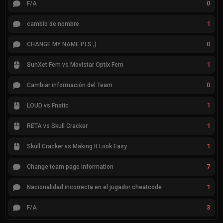
0
F/A
1
cambio de nombre
0
CHANGE MY NAME PLS ;)
1
SunXet Fem vs Movistar Optix Fem
0
Cambiar información del Team
1
LOUD vs Fnatic
1
RETA vs Skull Cracker
1
Skull Cracker vs Making It Look Easy
7
Change team page information
1
Nacionalidad incorrecta en el jugador cheatcode
3
F/A