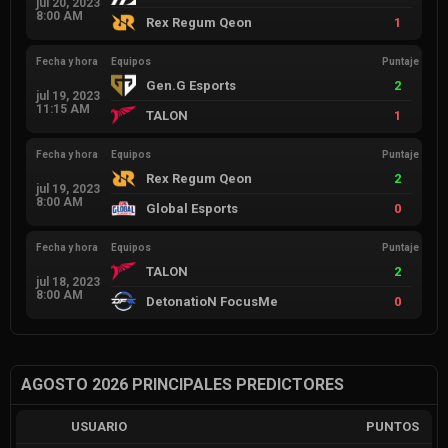
jul 20, 2023
8:00 AM
Rex Regum Qeon
1
Fecha y hora
Equipos
Puntaje
Gen.G Esports
2
jul 19, 2023
11:15 AM
TALON
1
Fecha y hora
Equipos
Puntaje
Rex Regum Qeon
2
jul 19, 2023
8:00 AM
Global Esports
0
Fecha y hora
Equipos
Puntaje
TALON
2
jul 18, 2023
8:00 AM
DetonatioN FocusMe
0
AGOSTO 2026 PRINCIPALES PREDICTORES
USUARIO
PUNTOS