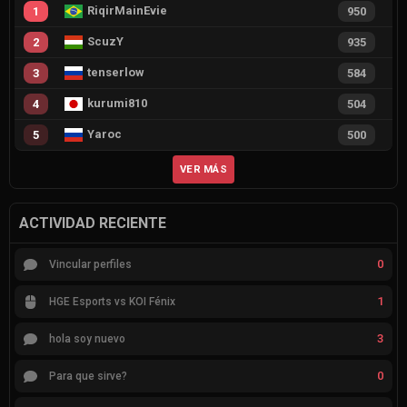
RiqirMainEvie
1
950
ScuzY
2
935
tenserlow
3
584
kurumi810
4
504
Yaroc
5
500
VER MÁS
ACTIVIDAD RECIENTE
0
Vincular perfiles
1
HGE Esports vs KOI Fénix
3
hola soy nuevo
0
Para que sirve?