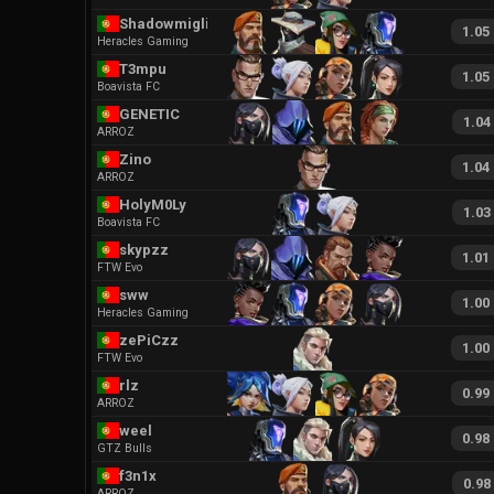
Shadowmiglito
1.05
Heracles Gaming
T3mpu
1.05
Boavista FC
GENETIC
1.04
ARROZ
Zino
1.04
ARROZ
HolyM0Ly
1.03
Boavista FC
skypzz
1.01
FTW Evo
sww
1.00
Heracles Gaming
zePiCzz
1.00
FTW Evo
rlz
0.99
ARROZ
weel
0.98
GTZ Bulls
f3n1x
0.98
ARROZ