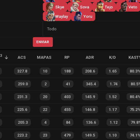
Skye
Sova
Tejo
Veto
Waylay
Yoru
Lado
Todo
ENVIAR
I
ACS
MAPAS
RP
ADR
K/D
KAST
327.8
10
188
208.6
1.65
80.3
259.0
2
41
345.4
1.74
80.5
231.3
20
403
145.9
1.52
80.4
225.6
22
455
146.8
1.17
75.2
205.3
4
84
136.6
1.12
79.8
223.2
23
479
149.5
1.10
74.1