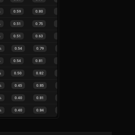
%
0.59
0.80
0.24
29
%
10
14
42
%
%
0.51
0.75
0.36
20
%
16
34
32
%
%
0.51
0.63
0.31
18
%
10
18
36
%
%
0.54
0.79
0.18
20
%
1
3
25
%
%
0.54
0.81
0.15
22
%
16
13
55
%
%
0.50
0.82
0.25
26
%
7
15
32
%
%
0.45
0.85
0.23
24
%
4
6
40
%
%
0.40
0.81
0.28
15
%
5
7
42
%
%
0.40
0.84
0.23
25
%
3
4
43
%