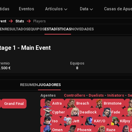
tidas
Eventos
Artículos
Data
Casas de Apu
Players
vent
Stats
EN
RESULTADOS
EQUIPOS
ESTADÍSTICAS
NOVEDADES
tage 1 - Main Event
remio
Equipos
.500 €
8
RESUMEN
JUGADORES
Agentes
Controllers
-
Duelists
-
Initiators
-
Se
Astra
Breach
Brimstone
Grand Final
Cypher
Deadlock
Fade
Iso
Jett
KAY/O
Killjoy
Omen
Phoenix
Raze