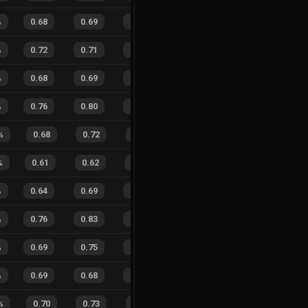
%
0.68
0.69
0.31
29
%
28
25
53
%
%
0.72
0.71
0.21
33
%
35
24
59
%
%
0.68
0.69
0.37
15
%
18
16
53
%
%
0.76
0.80
0.14
29
%
20
30
40
%
%
0.68
0.72
0.28
37
%
6
8
43
%
%
0.61
0.62
0.34
17
%
8
11
42
%
%
0.64
0.69
0.34
28
%
26
24
52
%
%
0.76
0.83
0.13
36
%
41
37
53
%
%
0.69
0.75
0.23
26
%
69
61
53
%
%
0.69
0.68
0.33
26
%
12
13
48
%
%
0.70
0.73
0.25
15
%
3
5
38
%