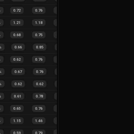
%
0.72
0.76
0.08
32
%
13
16
45
%
%
1.21
1.18
0.52
34
%
10
20
33
%
%
0.68
0.75
0.16
25
%
29
29
50
%
%
0.66
0.85
0.22
16
%
5
6
45
%
%
0.62
0.76
0.33
28
%
25
37
40
%
%
0.67
0.76
0.12
30
%
9
5
64
%
%
0.62
0.62
0.19
27
%
1
0
100
%
0.61
0.78
0.26
30
%
8
19
30
%
%
0.65
0.76
0.16
32
%
13
10
57
%
%
1.15
1.46
0.64
24
%
42
54
44
%
%
0.59
0.79
0.22
25
%
24
36
40
%