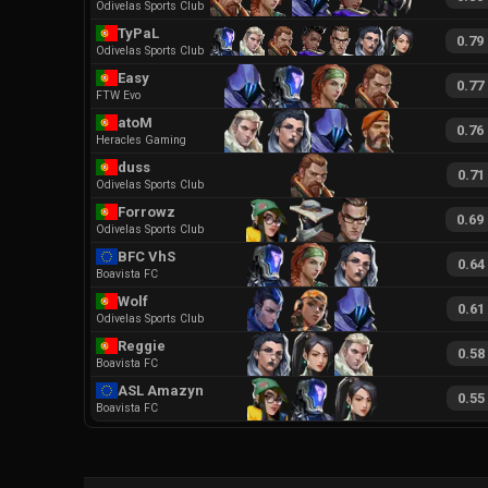
Odivelas Sports Club
TyPaL
0.79
Odivelas Sports Club
Easy
0.77
FTW Evo
atoM
0.76
Heracles Gaming
duss
0.71
Odivelas Sports Club
Forrowz
0.69
Odivelas Sports Club
BFC VhS
0.64
Boavista FC
Wolf
0.61
Odivelas Sports Club
Reggie
0.58
Boavista FC
ASL Amazyn
0.55
Boavista FC