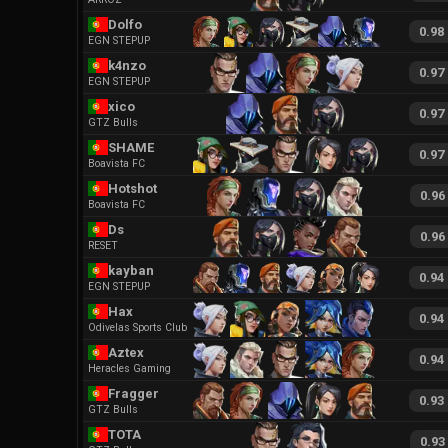
Dolfo
0.98
EGN STEPUP
k4nzo
0.97
EGN STEPUP
xico
0.97
GTZ Bulls
SHAME
0.97
Boavista FC
Hotshot
0.96
Boavista FC
Ds
0.96
RESET
kayban
0.94
EGN STEPUP
Hax
0.94
Odivelas Sports Club
Aztex
0.94
Heracles Gaming
Fragger
0.93
GTZ Bulls
TOTA
0.93