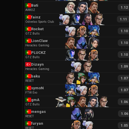
Bati
1.12
ARROZ
fainz
1.11
Odivelas Sports Club
Rocket
1.10
GTZ Bulls
LionClaw
1.10
Heracles Gaming
PLUCKZ
1.10
GTZ Bulls
Dizayn
1.09
Heracles Gaming
baku
1.07
RESET
symoN
1.07
FTW Evo
gmA
1.06
GTZ Bulls
mengas
1.06
RESET
furyan
1.05
RESET