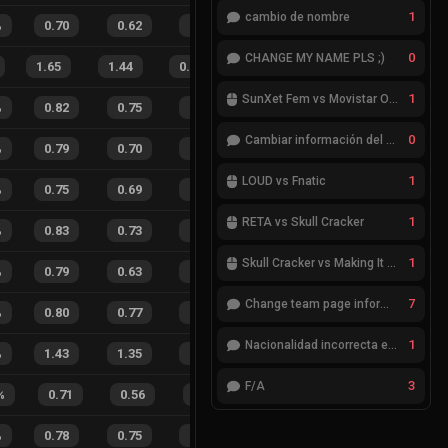
1
cambio de nombre
%
0.70
0.62
0.46
23
%
24
36
40
%
0
CHANGE MY NAME PLS ;)
1.65
1.44
0.35
29
%
134
118
53
1
SunXet Fem vs Movistar Optix Fem
%
0.82
0.75
0.21
21
%
44
36
55
%
0
Cambiar información del Team
%
0.79
0.70
0.30
20
%
38
38
50
%
1
LOUD vs Fnatic
%
0.75
0.69
0.27
22
%
27
19
59
%
1
RETA vs Skull Cracker
%
0.83
0.73
0.12
30
%
30
25
55
%
1
Skull Cracker vs Making It Look Easy
%
0.79
0.63
0.14
28
%
46
32
59
%
7
Change team page information
%
0.80
0.77
0.15
25
%
48
45
52
%
1
Nacionalidad incorrecta en el jugador cheatcode
%
1.43
1.35
0.74
20
%
60
54
53
%
3
F/A
%
0.71
0.56
0.29
34
%
5
4
56
%
%
0.78
0.75
0.18
19
%
76
80
49
%