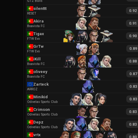
GTZ Bulls
silenttt
0.92
RESET
Akira
0.91
Boavista FC
Tigax
0.90
FTW Evo
GrTw
0.89
FTW Evo
iKill
0.88
Boavista FC
oliveey
0.87
Boavista FC
Zarteck
0.83
ARROZ
Minikid
0.83
Odivelas Sports Club
Crimson
0.83
Odivelas Sports Club
Depz
0.83
Odivelas Sports Club
vrtx
0.80