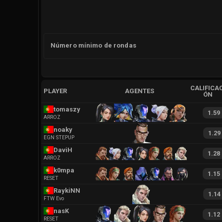
Número mínimo de rondas
CALIFICAC
PLAYER
AGENTES
ÓN
tomaszy
1.59
ARROZ
noaky
1.29
EGN STEPUP
DaviH
1.28
ARROZ
k0mpa
1.15
RESET
RaykiNN
1.14
FTW Evo
nasK
1.12
RESET