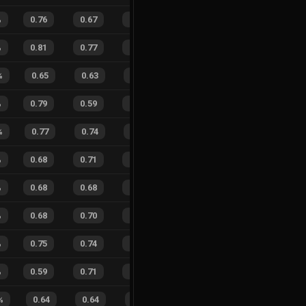
%
0.76
0.67
0.23
25
%
43
31
58
%
%
0.81
0.77
0.16
26
%
45
44
51
%
%
0.65
0.63
0.43
29
%
16
7
70
%
%
0.79
0.59
0.10
30
%
76
49
61
%
%
0.77
0.74
0.25
22
%
5
12
29
%
%
0.68
0.71
0.34
19
%
15
23
39
%
%
0.68
0.68
0.37
20
%
23
35
40
%
%
0.68
0.70
0.36
28
%
12
15
44
%
%
0.75
0.74
0.20
25
%
32
43
43
%
%
0.59
0.71
0.48
15
%
23
18
56
%
%
0.64
0.64
0.44
27
%
7
6
54
%