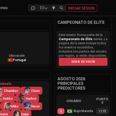
estas
ES
INICIAR SESIÓN
CAMPEONATO DE ELITE
Este evento forma parte de la
Campeonato de Elite
series. La
página de la serie incluye todos
los eventos sucedidos,
incluidos los puntos del circuito
Ubicación
por región, si están disponibles.
Portugal
SERIE DE VISITA
AGOSTO 2026
PRINCIPALES
ntinels
PREDICTORES
Chamber
Clove
Gekko
Harbor
PUNTO
USUARIO
S
Miks
Neon
RiqirMainEvie
1
1173
Reyna
Sage