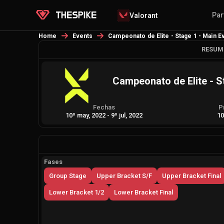
Par
Valorant
Home
Events
Campeonato de Elite - Stage 1 - Main E
RESUM
Campeonato de Elite - S
Fechas
P
10º may, 2022
-
9º jul, 2022
10
Fases
Group Stage
Upper Bracket S/F
Upper Bracket Final
Lower Bracket 1/2
Lower Bracket Final