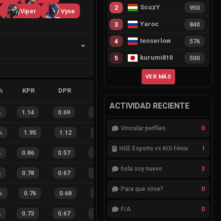
ScuzY
2
950
Viper
Vyse
Yaroc
3
840
tenserlow
4
576
kurumi810
5
500
VER MÁS
%
KPR
DPR
APR
HS%
FB
FD
FBSR
ACTIVIDAD RECIENTE
%
1.14
0.69
0.24
37
%
39
20
66
%
0
Vincular perfiles
%
1.95
1.12
0.29
25
%
6
6
50
%
1
HGE Esports vs KOI Fénix
%
0.86
0.57
0.36
24
%
25
25
50
%
3
hola soy nuevo
%
0.78
0.67
0.35
28
%
51
38
57
%
0
Para que sirve?
%
0.76
0.68
0.36
28
%
4
5
44
%
0
F/A
%
0.73
0.67
0.42
23
%
41
48
46
%