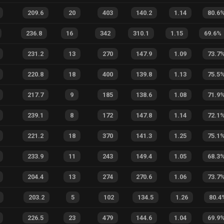
209.6
20
403
140.2
1.14
80.6
236.8
16
342
310.1
1.15
69.6
%
231.2
13
270
147.9
1.09
73.7
220.8
18
400
139.8
1.13
75.5
217.7
9
185
138.6
1.08
71.9
239.1
8
172
147.8
1.14
72.1
221.2
18
370
141.3
1.25
75.1
233.9
11
243
149.4
1.05
68.3
204.4
13
274
270.6
1.06
73.7
203.2
5
102
134.5
1.26
80.4
226.5
23
479
144.6
1.04
69.9