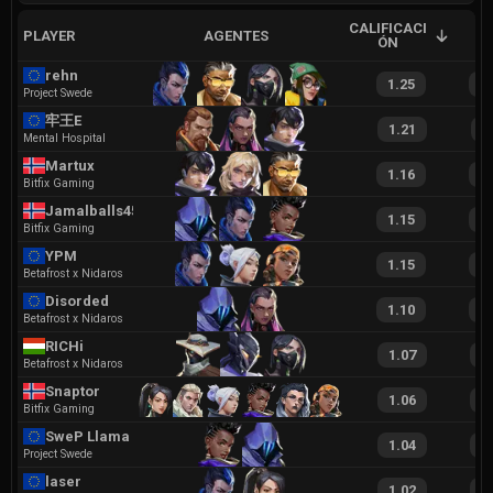
CALIFICACI
PLAYER
AGENTES
A
ÓN
rehn
1.25
2
Project Swede
牢王E
1.21
2
Mental Hospital
Martux
1.16
2
Bitfix Gaming
Jamalballs45
1.15
2
Bitfix Gaming
YPM
1.15
2
Betafrost x Nidaros
Disorded
1.10
2
Betafrost x Nidaros
RICHi
1.07
2
Betafrost x Nidaros
Snaptor
1.06
1
Bitfix Gaming
SweP Llama
1.04
2
Project Swede
laser
1.02
2