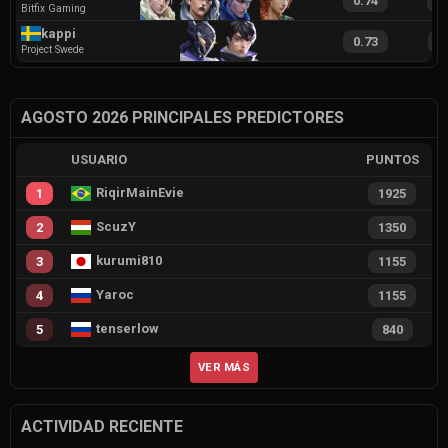
0.74
1
Bitfix Gaming
kappi
0.73
1
Project Swede
AGOSTO 2026 PRINCIPALES PREDICTORES
USUARIO
PUNTOS
RiqirMainEvie
1
1925
ScuzY
2
1350
kurumi810
3
1155
Yaroc
4
1155
tenserlow
5
840
VER MÁS
ACTIVIDAD RECIENTE