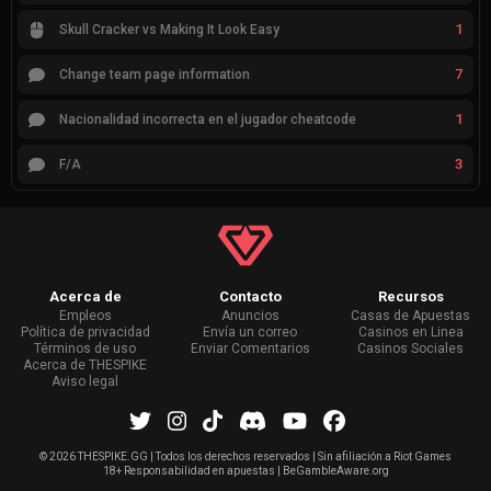
1
Skull Cracker vs Making It Look Easy
7
Change team page information
1
Nacionalidad incorrecta en el jugador cheatcode
3
F/A
Acerca de
Contacto
Recursos
Empleos
Anuncios
Casas de Apuestas
Política de privacidad
Envía un correo
Casinos en Linea
Términos de uso
Enviar Comentarios
Casinos Sociales
Acerca de THESPIKE
Aviso legal
©
2026 THESPIKE.GG | Todos los derechos reservados | Sin afiliación a Riot Games
18+ Responsabilidad en apuestas | BeGambleAware.org