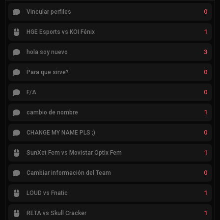
0
Vincular perfiles
1
HGE Esports vs KOI Fénix
3
hola soy nuevo
0
Para que sirve?
0
F/A
1
cambio de nombre
0
CHANGE MY NAME PLS ;)
1
SunXet Fem vs Movistar Optix Fem
0
Cambiar información del Team
1
LOUD vs Fnatic
1
RETA vs Skull Cracker