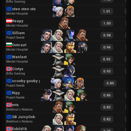
Bitfix Gaming
oten oten oten
1.01
2
Mental Hospital
Reapy
1.00
1
Mental Hospital
Silliam
0.98
1
Project Swede
Outcazt
0.94
1
Mental Hospital
Wanlast
0.93
1
Mental Hospital
Cintyx
0.93
1
Bitfix Gaming
scooby gooby goo
0.89
Project Swede
Ripy
0.86
1
Project Swede
mts
0.83
1
Betafrost x Nidaros
SB JuicyOskar
0.82
1
Betafrost x Nidaros
Eskild1k