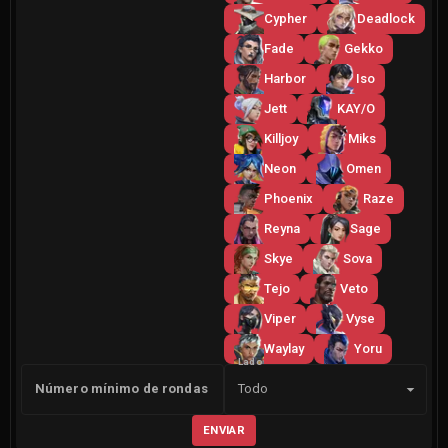
Cypher
Deadlock
Fade
Gekko
Harbor
Iso
Jett
KAY/O
Killjoy
Miks
Neon
Omen
Phoenix
Raze
Reyna
Sage
Skye
Sova
Tejo
Veto
Viper
Vyse
Waylay
Yoru
Lado
Número mínimo de rondas
Todo
ENVIAR