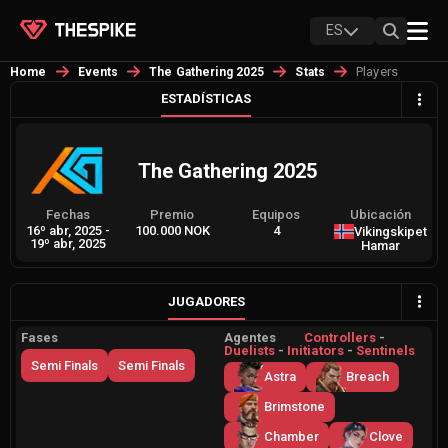
ES
Players
Home
Events
The Gathering 2025
Stats
ESTADÍSTICAS
The Gathering 2025
Fechas
Premio
Equipos
Ubicación
16º abr, 2025
-
100.000 NOK
4
Vikingskipet
19º abr, 2025
Hamar
JUGADORES
Fases
Agentes
Controllers
-
Duelists
-
Initiators
-
Sentinels
Semi Finals
Semi Finals
Astra
Breach
Brimstone
Chamber
Clove