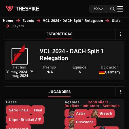
ES
Home
Events
VCL 2024 - DACH Split 1 Relegation
Stats
Players
ESTADÍSTICAS
VCL 2024 - DACH Split 1
Relegation
Fechas
Premio
Equipos
Ubicación
3º may, 2024
-
7º
N/A
6
Germany
may, 2024
JUGADORES
Fases
Agentes
Controllers
-
Duelists
-
Initiators
-
Sentinels
Semi Finals
Final
Astra
Breach
Upper Bracket S/F
Brimstone