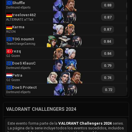
Shuffle
0.88
1
Dortmund eSports
treelover462
0.87
1
ALTERNATE aTTaX
Karma
0.87
2
RIZON
TOG noumit
0.84
1
TeamOrangeGaming
rezq
0.84
2
G2 Gozen
DoeS KlausC
0.79
1
Dortmund eSports
Petra
0.74
1
G2 Gozen
DoeS Protection
0.72
1
Dortmund eSports
VALORANT CHALLENGERS 2024
Este evento forma parte de la
VALORANT Challengers 2024
series.
La página de la serie incluye todos los eventos sucedidos, incluidos