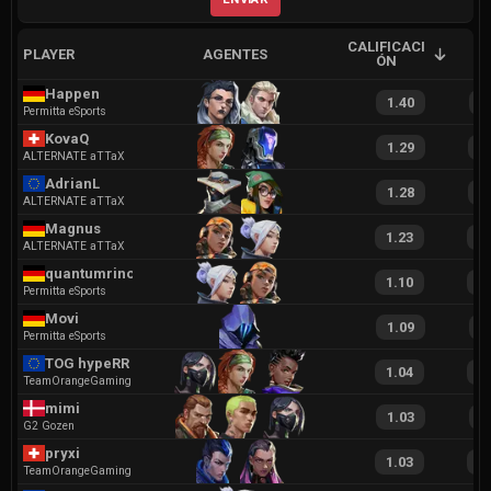
CALIFICACI
PLAYER
AGENTES
A
ÓN
Happen
1.40
2
Permitta eSports
KovaQ
1.29
2
ALTERNATE aTTaX
AdrianL
1.28
2
ALTERNATE aTTaX
Magnus
1.23
2
ALTERNATE aTTaX
quantumrino
1.10
2
Permitta eSports
Movi
1.09
1
Permitta eSports
TOG hypeRR
1.04
2
TeamOrangeGaming
mimi
1.03
2
G2 Gozen
pryxi
1.03
2
TeamOrangeGaming