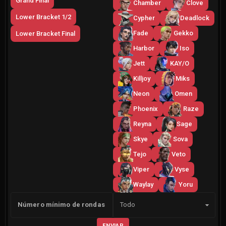
Grand Final
Chamber
Clove
Lower Bracket 1/2
Cypher
Deadlock
Fade
Gekko
Lower Bracket Final
Harbor
Iso
Jett
KAY/O
Killjoy
Miks
Neon
Omen
Phoenix
Raze
Reyna
Sage
Skye
Sova
Tejo
Veto
Viper
Vyse
Waylay
Yoru
Lado
Número mínimo de rondas
Todo
ENVIAR