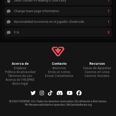
1
Skull Cracker vs Making It Look Easy
7
Change team page information
1
Nacionalidad incorrecta en el jugador cheatcode
3
F/A
Acerca de
Contacto
Recursos
Empleos
Anuncios
Casas de Apuestas
Política de privacidad
Envía un correo
Casinos en Linea
Términos de uso
Enviar Comentarios
Casinos Sociales
Acerca de THESPIKE
Aviso legal
©
2026 THESPIKE.GG | Todos los derechos reservados | Sin afiliación a Riot Games
18+ Responsabilidad en apuestas | BeGambleAware.org