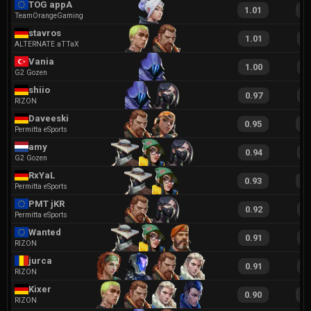
TOG appA
1.01
2
TeamOrangeGaming
stavros
1.01
1
ALTERNATE aTTaX
Vania
1.00
2
G2 Gozen
shiio
0.97
1
RIZON
Daveeski
0.95
1
Permitta eSports
amy
0.94
1
G2 Gozen
RxYaL
0.93
1
Permitta eSports
PMT jKR
0.92
1
Permitta eSports
Wanted
0.91
1
RIZON
jurca
0.91
1
RIZON
Kixer
0.90
1
RIZON