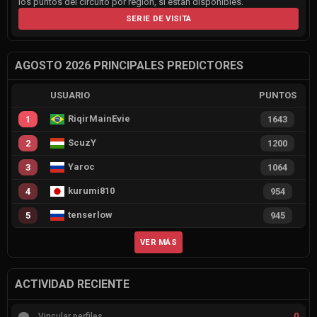
los puntos del circuito por región, si están disponibles.
SERIE DE VISITA
AGOSTO 2026 PRINCIPALES PREDICTORES
USUARIO
PUNTOS
RiqirMainEvie
1
1643
ScuzY
2
1200
Yaroc
3
1064
kurumi810
4
954
tenserlow
5
945
VER MÁS
ACTIVIDAD RECIENTE
0
Vincular perfiles