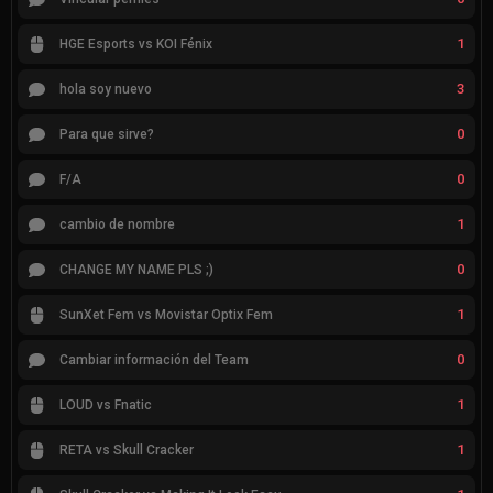
1
HGE Esports vs KOI Fénix
3
hola soy nuevo
0
Para que sirve?
0
F/A
1
cambio de nombre
0
CHANGE MY NAME PLS ;)
1
SunXet Fem vs Movistar Optix Fem
0
Cambiar información del Team
1
LOUD vs Fnatic
1
RETA vs Skull Cracker