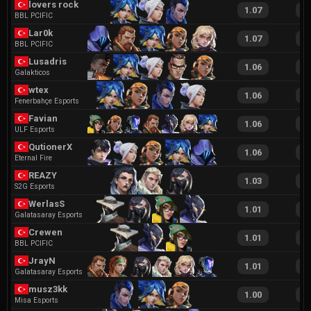
lovers rock
1.07
2
BBL PCIFIC
Lar0k
1.07
2
BBL PCIFIC
Lusadris
1.06
2
Galakticos
wtex
1.06
2
Fenerbahçe Esports
Favian
1.06
2
ULF Esports
QutionerX
1.06
2
Eternal Fire
REAZY
1.03
2
S2G Esports
WerlasS
1.01
1
Galatasaray Esports
Crewen
1.01
2
BBL PCIFIC
JrayN
1.01
1
Galatasaray Esports
musz3kk
1.00
2
Misa Esports