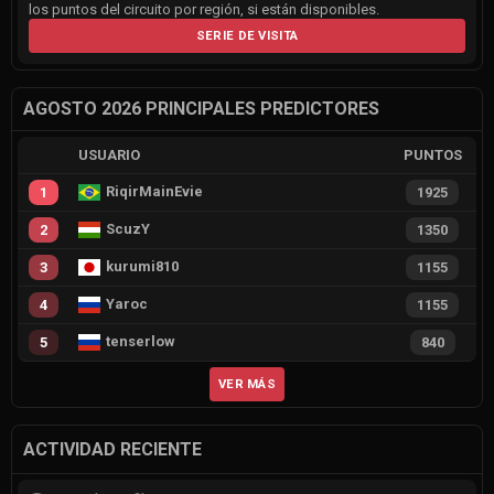
los puntos del circuito por región, si están disponibles.
SERIE DE VISITA
AGOSTO 2026 PRINCIPALES PREDICTORES
USUARIO
PUNTOS
RiqirMainEvie
1
1925
ScuzY
2
1350
kurumi810
3
1155
Yaroc
4
1155
tenserlow
5
840
VER MÁS
ACTIVIDAD RECIENTE