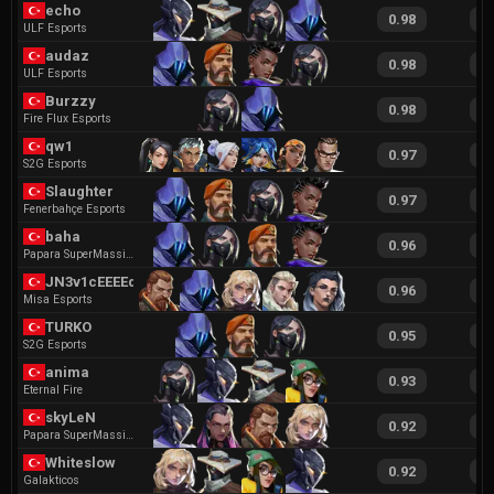
echo
0.98
1
ULF Esports
audaz
0.98
1
ULF Esports
Burzzy
0.98
2
Fire Flux Esports
qw1
0.97
2
S2G Esports
Slaughter
0.97
1
Fenerbahçe Esports
baha
0.96
1
Papara SuperMassive
JN3v1cEEEEdf
0.96
1
Misa Esports
TURKO
0.95
1
S2G Esports
anima
0.93
1
Eternal Fire
skyLeN
0.92
1
Papara SuperMassive
Whiteslow
0.92
1
Galakticos