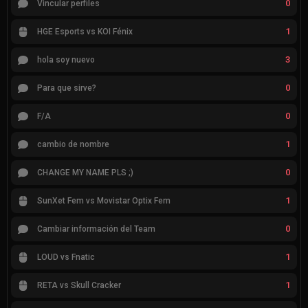
0
Vincular perfiles
1
HGE Esports vs KOI Fénix
3
hola soy nuevo
0
Para que sirve?
0
F/A
1
cambio de nombre
0
CHANGE MY NAME PLS ;)
1
SunXet Fem vs Movistar Optix Fem
0
Cambiar información del Team
1
LOUD vs Fnatic
1
RETA vs Skull Cracker