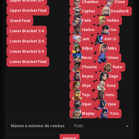
Upper Bracket S/F
Chamber
Clove
Upper Bracket Final
Cypher
Deadlock
Fade
Gekko
Grand Final
Harbor
Iso
Lower Bracket 1/4
Jett
KAY/O
Lower Bracket 2/4
Killjoy
Miks
Lower Bracket 3/4
Neon
Omen
Lower Bracket Final
Phoenix
Raze
Reyna
Sage
Skye
Sova
Tejo
Veto
Viper
Vyse
Waylay
Yoru
Lado
Número mínimo de rondas
Todo
ENVIAR