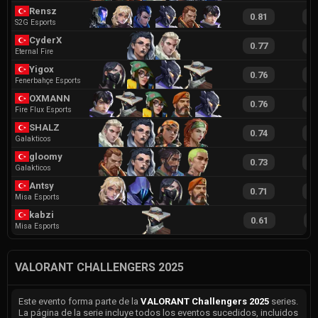
Rensz
0.81
1
S2G Esports
CyderX
0.77
1
Eternal Fire
Yigox
0.76
1
Fenerbahçe Esports
OXMANN
0.76
1
Fire Flux Esports
SHALZ
0.74
1
Galakticos
gloomy
0.73
1
Galakticos
Antsy
0.71
1
Misa Esports
kabzi
0.61
1
Misa Esports
VALORANT CHALLENGERS 2025
Este evento forma parte de la
VALORANT Challengers 2025
series.
La página de la serie incluye todos los eventos sucedidos, incluidos