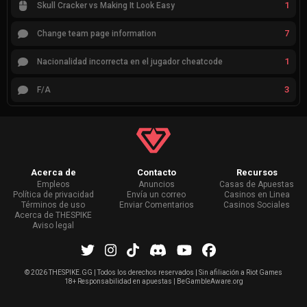
1
Skull Cracker vs Making It Look Easy
7
Change team page information
1
Nacionalidad incorrecta en el jugador cheatcode
3
F/A
Acerca de
Contacto
Recursos
Empleos
Anuncios
Casas de Apuestas
Política de privacidad
Envía un correo
Casinos en Linea
Términos de uso
Enviar Comentarios
Casinos Sociales
Acerca de THESPIKE
Aviso legal
©
2026 THESPIKE.GG | Todos los derechos reservados | Sin afiliación a Riot Games
18+ Responsabilidad en apuestas | BeGambleAware.org