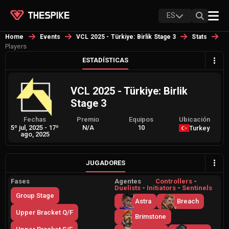
ES
Home
Events
VCL 2025 - Türkiye: Birlik Stage 3
Stats
Players
ESTADÍSTICAS
VCL 2025 - Türkiye: Birlik
Stage 3
Fechas
Premio
Equipos
Ubicación
5º jul, 2025
-
17º
N/A
10
Turkey
ago, 2025
JUGADORES
Fases
Agentes
Controllers
-
Duelists
-
Initiators
-
Sentinels
Group Stage
Astra
Breach
Upper Bracket Q/F
Brimstone