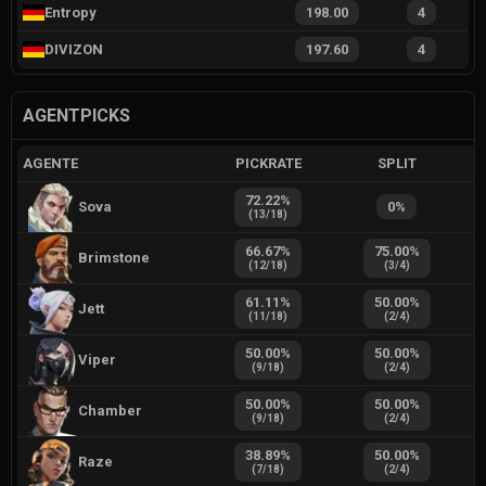
Entropy
198.00
4
DIVIZON
197.60
4
AGENTPICKS
AGENTE
PICKRATE
SPLIT
72.22
%
Sova
0
%
(
13
/
18
)
66.67
%
75.00
%
Brimstone
(
12
/
18
)
(
3
/
4
)
61.11
%
50.00
%
Jett
(
11
/
18
)
(
2
/
4
)
50.00
%
50.00
%
Viper
(
9
/
18
)
(
2
/
4
)
50.00
%
50.00
%
Chamber
(
9
/
18
)
(
2
/
4
)
38.89
%
50.00
%
Raze
(
7
/
18
)
(
2
/
4
)