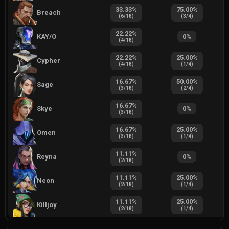
33.33
%
75.00
%
Breach
(
6
/
18
)
(
3
/
4
)
22.22
%
KAY/O
0
%
(
4
/
18
)
22.22
%
25.00
%
Cypher
(
4
/
18
)
(
1
/
4
)
16.67
%
50.00
%
Sage
(
3
/
18
)
(
2
/
4
)
16.67
%
Skye
0
%
(
3
/
18
)
16.67
%
25.00
%
Omen
(
3
/
18
)
(
1
/
4
)
11.11
%
Reyna
0
%
(
2
/
18
)
11.11
%
25.00
%
Neon
(
2
/
18
)
(
1
/
4
)
11.11
%
25.00
%
Killjoy
(
2
/
18
)
(
1
/
4
)