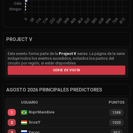
PROJECT V
Este evento forma parte de la
Project V
series. La página de la serie
incluye todos los eventos sucedidos, incluidos los puntos del
circuito por región, si están disponibles.
SERIE DE VISITA
AGOSTO 2026 PRINCIPALES PREDICTORES
USUARIO
PUNTOS
RiqirMainEvie
1
1248
ScuzY
2
1020
Yaroc
3
912