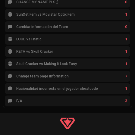
0
CHANGE MY NAME PLS ;)
1
SunXet Fem vs Movistar Optix Fem
0
Cambiar información del Team
1
LOUD vs Fnatic
1
RETA vs Skull Cracker
1
Skull Cracker vs Making It Look Easy
7
Change team page information
1
Nacionalidad incorrecta en el jugador cheatcode
3
F/A