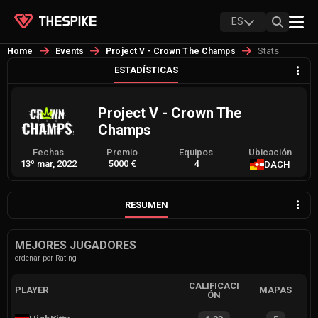
ES
Stats
Home
Events
Project V - Crown The Champs
ESTADÍSTICAS
Project V - Crown The
Champs
Fechas
Premio
Equipos
Ubicación
13º mar, 2022
5000 €
4
DACH
RESUMEN
MEJORES JUGADORES
ordenar por Rating
CALIFICACI
PLAYER
MAPAS
ÓN