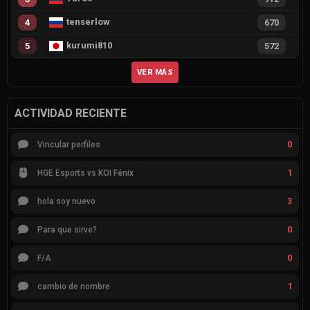
tenserlow
4
670
kurumi810
5
572
VER MÁS
ACTIVIDAD RECIENTE
0
Vincular perfiles
1
HGE Esports vs KOI Fénix
3
hola soy nuevo
0
Para que sirve?
0
F/A
1
cambio de nombre