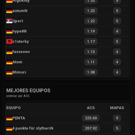
HighKitty
1.33
5
autumN
1.23
5
Qpert
1.22
5
hypeRR
1.19
4
c1sterby
1.17
5
favseven
1.13
4
Atom
1.11
4
Mimori
1.08
4
MEJORES EQUIPOS
ordenar por ACS
EQUIPO
ACS
MAPAS
PENTA
223.60
5
4 punkte für slytheriN
207.92
5