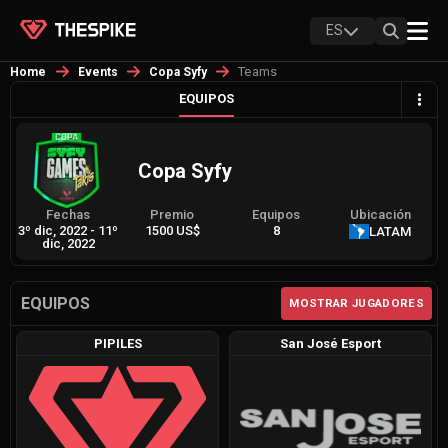
ES
Teams
Home
Events
Copa Syfy
EQUIPOS
Copa Syfy
Fechas
Premio
Equipos
Ubicación
3º dic, 2022
-
11º
1500 US$
8
LATAM
dic, 2022
EQUIPOS
MOSTRAR JUGADORES
PIPILES
San José Esport