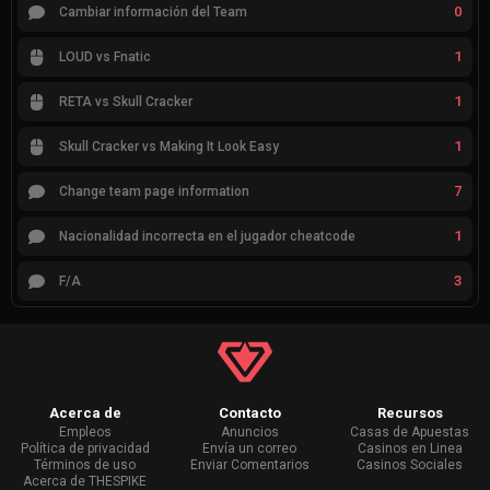
0
Cambiar información del Team
1
LOUD vs Fnatic
1
RETA vs Skull Cracker
1
Skull Cracker vs Making It Look Easy
7
Change team page information
1
Nacionalidad incorrecta en el jugador cheatcode
3
F/A
Acerca de
Contacto
Recursos
Empleos
Anuncios
Casas de Apuestas
Política de privacidad
Envía un correo
Casinos en Linea
Términos de uso
Enviar Comentarios
Casinos Sociales
Acerca de THESPIKE