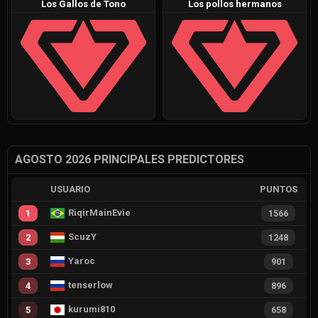
Los Gallos de Tono
Los pollos hermanos
AGOSTO 2026 PRINCIPALES PREDICTORES
USUARIO
PUNTOS
RiqirMainEvie
1
1566
ScuzY
2
1248
Yaroc
3
901
tenserlow
4
896
kurumi810
5
658