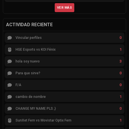
VER MÁS
ACTIVIDAD RECIENTE
0
Vincular perfiles
1
HGE Esports vs KOI Fénix
3
hola soy nuevo
0
Para que sirve?
0
F/A
1
cambio de nombre
0
CHANGE MY NAME PLS ;)
1
SunXet Fem vs Movistar Optix Fem