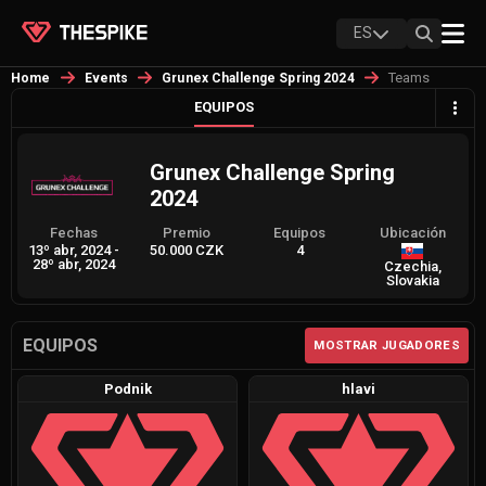
ES
Teams
Home
Events
Grunex Challenge Spring 2024
EQUIPOS
Grunex Challenge Spring
2024
Fechas
Premio
Equipos
Ubicación
13º abr, 2024
-
50.000 CZK
4
28º abr, 2024
Czechia,
Slovakia
EQUIPOS
MOSTRAR JUGADORES
Podnik
hlavi