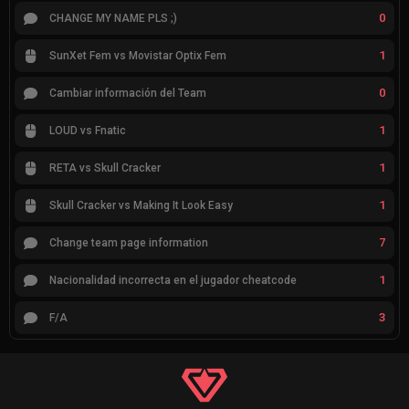
0
CHANGE MY NAME PLS ;)
1
SunXet Fem vs Movistar Optix Fem
0
Cambiar información del Team
1
LOUD vs Fnatic
1
RETA vs Skull Cracker
1
Skull Cracker vs Making It Look Easy
7
Change team page information
1
Nacionalidad incorrecta en el jugador cheatcode
3
F/A