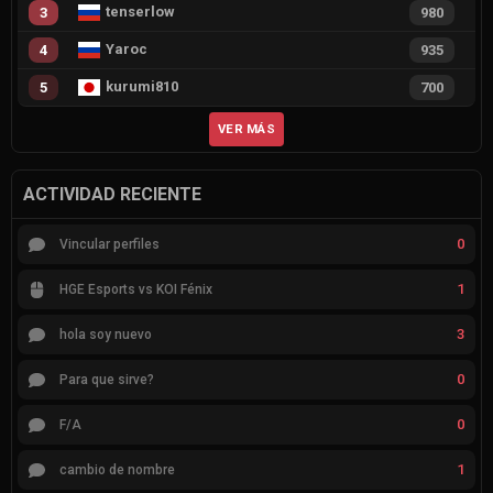
tenserlow
3
980
Yaroc
4
935
kurumi810
5
700
VER MÁS
ACTIVIDAD RECIENTE
0
Vincular perfiles
1
HGE Esports vs KOI Fénix
3
hola soy nuevo
0
Para que sirve?
0
F/A
1
cambio de nombre