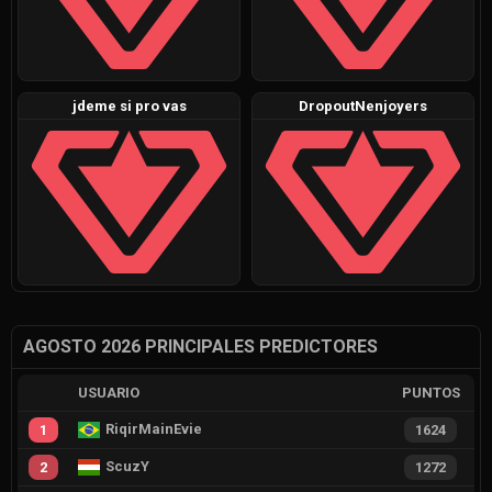
jdeme si pro vas
DropoutNenjoyers
AGOSTO 2026 PRINCIPALES PREDICTORES
USUARIO
PUNTOS
RiqirMainEvie
1
1624
ScuzY
2
1272