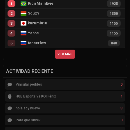
RiqirMainEvie
1
1925
ScuzY
2
1350
kurumi810
3
1155
Yaroc
4
1155
tenserlow
5
840
VER MÁS
ACTIVIDAD RECIENTE
0
Vincular perfiles
1
HGE Esports vs KOI Fénix
3
hola soy nuevo
0
Para que sirve?