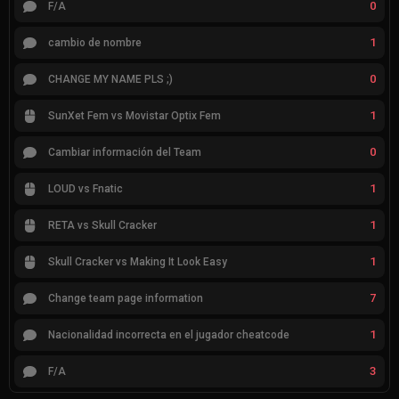
0
F/A
1
cambio de nombre
0
CHANGE MY NAME PLS ;)
1
SunXet Fem vs Movistar Optix Fem
0
Cambiar información del Team
1
LOUD vs Fnatic
1
RETA vs Skull Cracker
1
Skull Cracker vs Making It Look Easy
7
Change team page information
1
Nacionalidad incorrecta en el jugador cheatcode
3
F/A