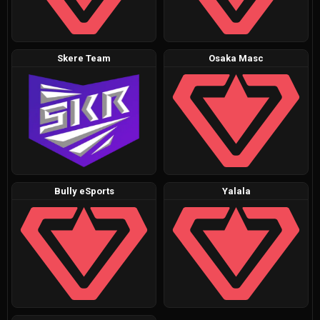
Skere Team
Osaka Masc
Bully eSports
Yalala