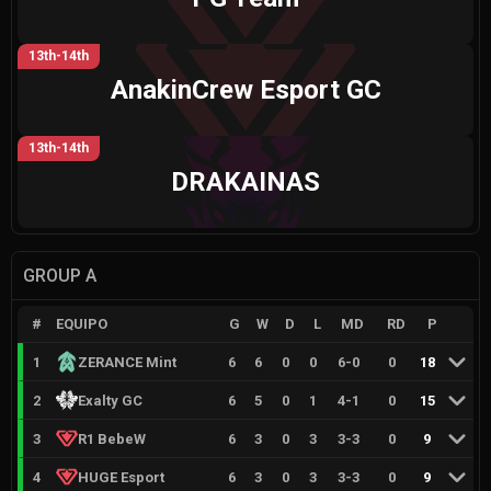
13th-14th
AnakinCrew Esport GC
13th-14th
DRAKAINAS
GROUP A
#
EQUIPO
G
W
D
L
MD
RD
P
1
ZERANCE Mint
6
6
0
0
6
-
0
0
18
2
Exalty GC
6
5
0
1
4
-
1
0
15
3
R1 BebeW
6
3
0
3
3
-
3
0
9
4
HUGE Esport
6
3
0
3
3
-
3
0
9