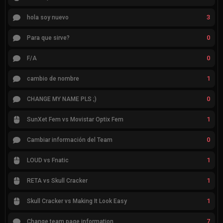
3
hola soy nuevo
0
Para que sirve?
0
F/A
1
cambio de nombre
0
CHANGE MY NAME PLS ;)
1
SunXet Fem vs Movistar Optix Fem
0
Cambiar información del Team
1
LOUD vs Fnatic
1
RETA vs Skull Cracker
1
Skull Cracker vs Making It Look Easy
7
Change team page information