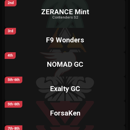
2nd
ZERANCE Mint
Contenders S2
3rd
F9 Wonders
4th
NOMAD GC
5th-6th
Exalty GC
5th-6th
ForsaKen
7th-8th