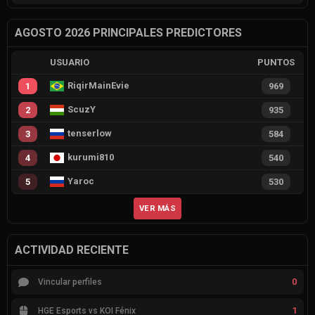
AGOSTO 2026 PRINCIPALES PREDICTORES
USUARIO
PUNTOS
RiqirMainEvie
1
969
ScuzY
2
935
tenserlow
3
584
kurumi810
4
540
Yaroc
5
530
VER MÁS
ACTIVIDAD RECIENTE
0
Vincular perfiles
1
HGE Esports vs KOI Fénix