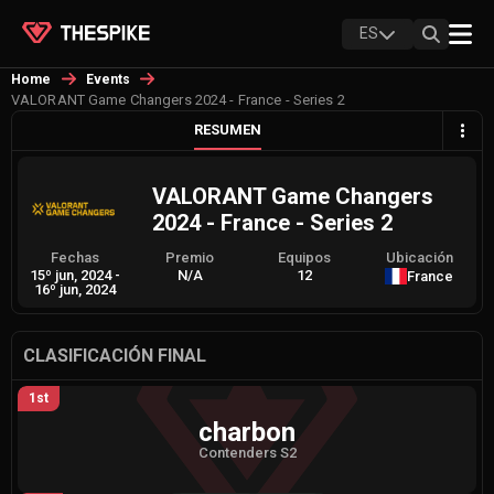
ES
Home
Events
VALORANT Game Changers 2024 - France - Series 2
RESUMEN
VALORANT Game Changers
2024 - France - Series 2
Fechas
Premio
Equipos
Ubicación
15º jun, 2024
-
N/A
12
France
16º jun, 2024
CLASIFICACIÓN FINAL
1st
charbon
Contenders S2