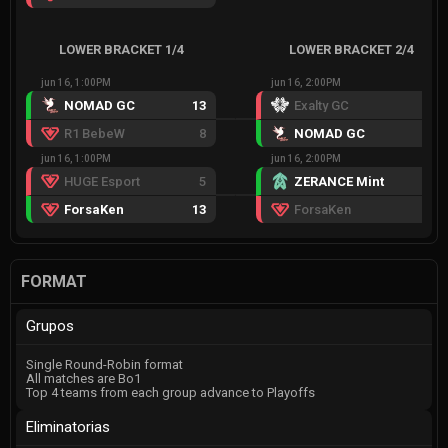
LOWER BRACKET 1/4
LOWER BRACKET 2/4
jun 16, 1:00PM
jun 16, 2:00PM
NOMAD GC
13
Exalty GC
8
R1 BebeW
8
NOMAD GC
13
jun 16, 1:00PM
jun 16, 2:00PM
HUGE Esport
5
ZERANCE Mint
13
ForsaKen
13
ForsaKen
7
FORMAT
Grupos
Single Round-Robin format
All matches are Bo1
Top 4 teams from each group advance to Playoffs
Eliminatorias