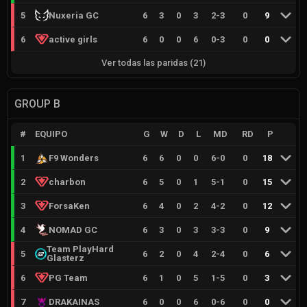
5
Nuxeria GC
6
3
0
3
2
-
3
0
9
6
active girls
6
0
0
6
0
-
3
0
0
Ver todas las paridas
(
21
)
GROUP B
#
EQUIPO
G
W
D
L
MD
RD
P
1
F9 Wonders
6
6
0
0
6
-
0
0
18
2
charbon
6
5
0
1
5
-
1
0
15
3
ForsaKen
6
4
0
2
4
-
2
0
12
4
NOMAD GC
6
3
0
3
3
-
3
0
9
Team PlayHard
5
6
2
0
4
2
-
4
0
6
Glasterz
6
PG Team
6
1
0
5
1
-
5
0
3
7
DRAKAINAS
6
0
0
6
0
-
6
0
0