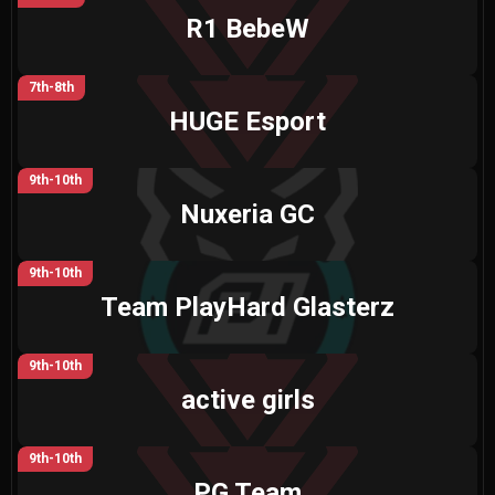
R1 BebeW
7th-8th
HUGE Esport
9th-10th
Nuxeria GC
9th-10th
Team PlayHard Glasterz
9th-10th
active girls
9th-10th
PG Team