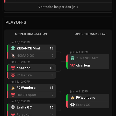
Ver todas las paridas
(
21
)
PLAYOFFS
UPPER BRACKET Q/F
UPPER BRACKET S/F
jun 16, 12:00PM
ZERANCE Mint
13
jun 16, 1:00PM
NOMAD GC
2
ZERANCE Mint
8
jun 16, 12:00PM
charbon
13
charbon
13
R1 BebeW
3
jun 16, 12:00PM
F9 Wonders
13
jun 16, 1:20PM
HUGE Esport
7
F9 Wonders
13
jun 16, 12:00PM
Exalty GC
4
Exalty GC
16
ForsaKen
14