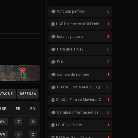
0
Vincular perfiles
1
HGE Esports vs KOI Fénix
3
hola soy nuevo
0
Para que sirve?
0
F/A
13
1
cambio de nombre
0
CHANGE MY NAME PLS ;)
ATAQUE
DEFENSA
1
SunXet Fem vs Movistar Optix Fem
BSR
FB
FD
0
Cambiar información del Team
78%
7
2
1
LOUD vs Fnatic
78%
7
2
1
RETA vs Skull Cracker