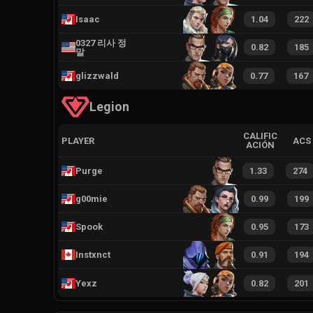
Isaac
1.04
222
0327 리사 정
0.82
185
말
glizzwald
0.77
167
Legion
CALIFIC
PLAYER
ACS
ACIÓN
Purge
1.33
274
g00mie
0.99
199
Spook
0.95
173
Instxnct
0.91
194
Yexz
0.82
201