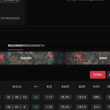
o ha terminado
RESUMEN
RENDIMIENTO
HAVEN
BIND
15
17
11
TOTAL
K/D/A
+/-
K/D
KAST
ADR
HS%
F
41
/
35
/
19
+
6
1.17
75.0%
127.4
38%
50
/
41
/
6
+
9
1.22
73.2%
157.9
21%