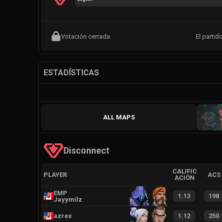
Votación cerrada
El partid
ESTADÍSTICAS
ALL MAPS
Disconnect
CALIFIC
PLAYER
ACS
ACIÓN
EMP
1.13
198
Jayymilz
azrex
1.12
250