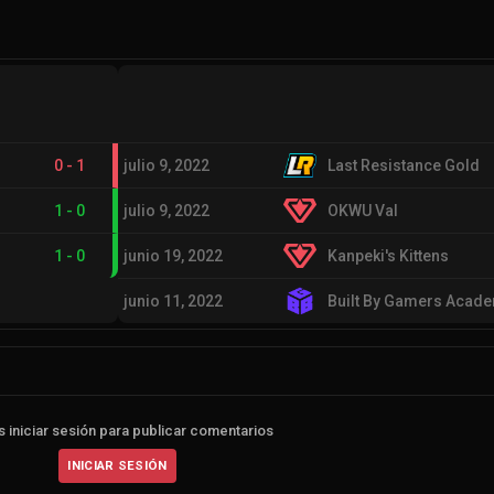
0
-
1
julio 9, 2022
Last Resistance Gold
1
-
0
julio 9, 2022
OKWU Val
1
-
0
junio 19, 2022
Kanpeki's Kittens
junio 11, 2022
Built By Gamers Acad
 iniciar sesión para publicar comentarios
INICIAR SESIÓN