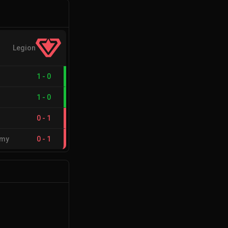
Legion
1
-
0
1
-
0
0
-
1
emy
0
-
1