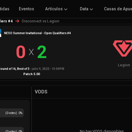
tidas
Eventos
Artículos
Data
Casas de Apu
Disconnect vs Legion
fiers #4
NESO Summer Invitational - Open Qualifiers #4
0
2
X
Legion
Round of 16
, Best of
3
-
julio 9, 2022 - 10:00PM
Patch
5.00
VODS
(
0
votes)
0
%
No hay VODS disponibles
(
0
votes)
0
%