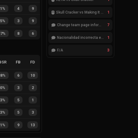
31%
4
9
1
Skull Cracker vs Making It Look Easy
25%
3
9
7
Change team page information
57%
8
6
1
Nacionalidad incorrecta en el jugador cheatcode
3
F/A
BSR
FB
FD
38%
6
10
60%
3
2
83%
5
1
63%
5
3
41%
9
13