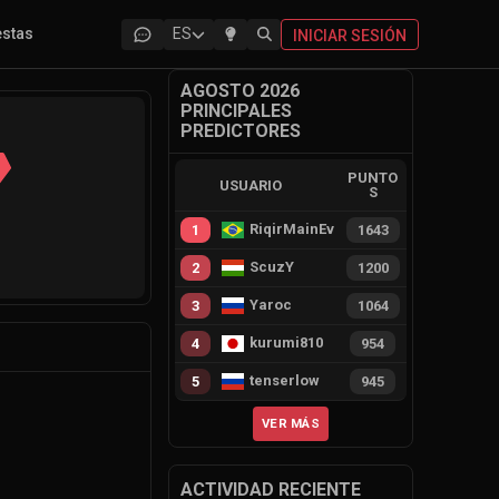
estas
ES
INICIAR SESIÓN
AGOSTO 2026
PRINCIPALES
PREDICTORES
PUNTO
USUARIO
S
RiqirMainEvie
1
1643
ScuzY
2
1200
Yaroc
3
1064
kurumi810
4
954
tenserlow
5
945
VER MÁS
ACTIVIDAD RECIENTE