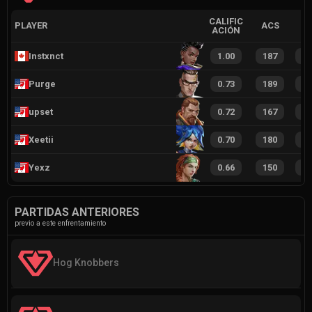
CALIFIC
PLAYER
ACS
ACIÓN
Instxnct
1.00
187
1
Purge
0.73
189
8
upset
0.72
167
1
Xeetii
0.70
180
8
Yexz
0.66
150
8
PARTIDAS ANTERIORES
previo a este enfrentamiento
Hog Knobbers