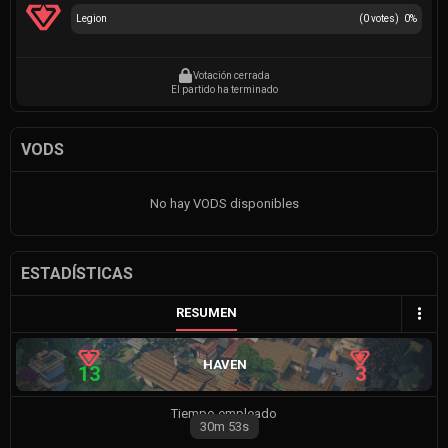
Legion
(
0
votes)
0
%
Votación cerrada
El partido ha terminado
VODS
No hay VODS disponibles
ESTADÍSTICAS
RESUMEN
HAVEN
13
3
Tiempo empleado
30m
53s