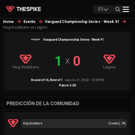
ES
Home
Events
Vanguard Championship Series - Week 91
Hog Knobbers vs Legion
Vanguard Championship Series - Week 91
1
0
X
Hog Knobbers
Legion
Round of 16
, Best of
1
-
agosto 21, 2022 - 10:00PM
Patch
5.03
PREDICCIÓN DE LA COMUNIDAD
Hog Knobbers
(
0
votes)
0
%