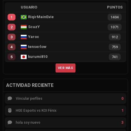
USUARIO
PUNTOS
RiqirMainEvie
1
1404
ScuzY
2
1071
Yaroc
3
912
tenserlow
4
759
kurumi810
5
741
VER MÁS
ACTIVIDAD RECIENTE
0
Vincular perfiles
1
HGE Esports vs KOI Fénix
3
hola soy nuevo