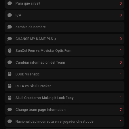
0
Para que sirve?
0
F/A
1
cambio de nombre
0
CHANGE MY NAME PLS ;)
1
SunXet Fem vs Movistar Optix Fem
0
Cambiar información del Team
1
LOUD vs Fnatic
1
RETA vs Skull Cracker
1
Skull Cracker vs Making It Look Easy
7
Change team page information
1
Nacionalidad incorrecta en el jugador cheatcode