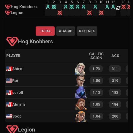
1
2
3
4
5
6
7
8
9
10
11
12
13
14
Hog Knobbers
Legion
TOTAL
ATAQUE
DEFENSA
Hog Knobbers
CALIFIC
PLAYER
ACS
ACIÓN
Shiro
1.73
311
1
Rui
1.50
319
1
scroll
1.13
183
1
Abram
1.05
184
1
Soop
1.04
200
1
Legion