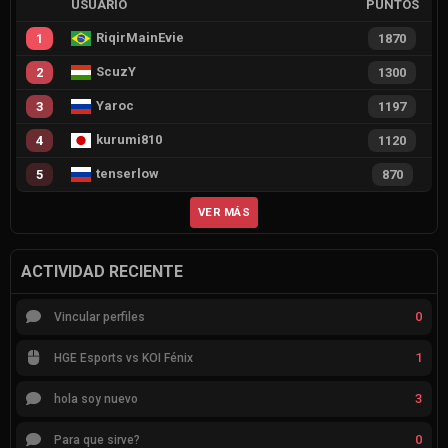
USUARIO
PUNTOS
RiqirMainEvie
1
1870
ScuzY
2
1300
Yaroc
3
1197
kurumi810
4
1120
tenserlow
5
870
VER MÁS
ACTIVIDAD RECIENTE
0
Vincular perfiles
1
HGE Esports vs KOI Fénix
3
hola soy nuevo
0
Para que sirve?