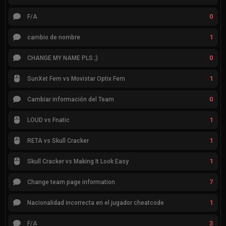
0
F/A
1
cambio de nombre
0
CHANGE MY NAME PLS ;)
1
SunXet Fem vs Movistar Optix Fem
0
Cambiar información del Team
1
LOUD vs Fnatic
1
RETA vs Skull Cracker
1
Skull Cracker vs Making It Look Easy
7
Change team page information
1
Nacionalidad incorrecta en el jugador cheatcode
3
F/A