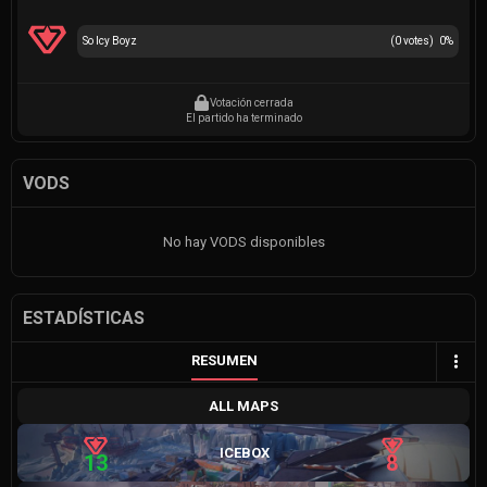
So Icy Boyz
(
0
votes)
0
%
Votación cerrada
El partido ha terminado
VODS
No hay VODS disponibles
ESTADÍSTICAS
RESUMEN
ALL MAPS
ICEBOX
13
8