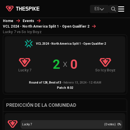
ES
Home
Events
VCL 2024 - North America Split 1 - Open Qualifier 2
Lucky 7 vs So Icy Boyz
VCL 2024 - North America Split 1 - Open Qualifier 2
2
0
X
Lucky 7
So Icy Boyz
Round of 128
, Best of
3
-
febrero 13, 2024 - 12:45AM
Patch
8.02
PREDICCIÓN DE LA COMUNIDAD
Lucky 7
(
0
votes)
0
%