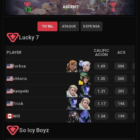
ASCENT
13
4
TOTAL
ATAQUE
DEFENSA
Lucky 7
CALIFIC
PLAYER
ACS
ACIÓN
furbsa
1.49
304
4
chloric
1.35
245
3
Kanpeki
1.21
201
3
Trick
1.17
194
2
Will
1.04
199
2
So Icy Boyz