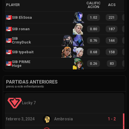
CALIFIC
PLAYER
ACS
ACIÓN
SIB EliSosa
1.02
221
2
SIB ronan
0.80
187
2
SIB
0.76
144
1
CrmyDuck
SIB typebait
0.68
158
2
SIB PRIME
0.26
83
1
Huge
PARTIDAS ANTERIORES
previo a este enfrentamiento
Lucky 7
febrero 3, 2024
Ambrosia
1
-
2