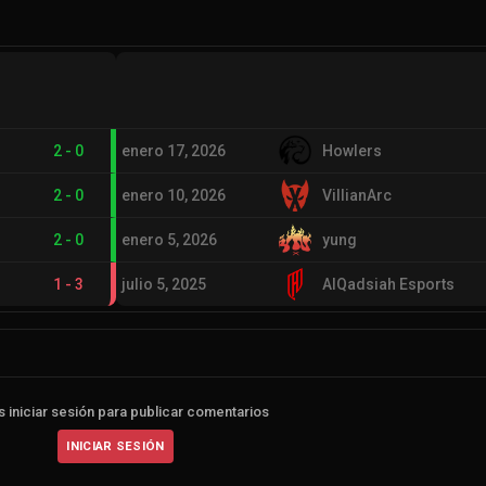
2
-
0
enero 17, 2026
Howlers
2
-
0
enero 10, 2026
VillianArc
2
-
0
enero 5, 2026
yung
1
-
3
julio 5, 2025
AlQadsiah Esports
 iniciar sesión para publicar comentarios
INICIAR SESIÓN