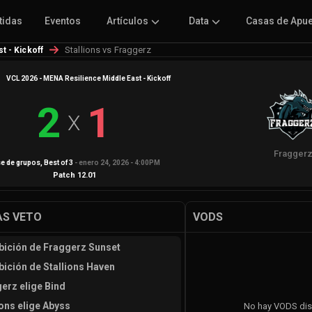
tidas
Eventos
Artículos
Data
Casas de Apu
Stallions vs Fraggerz
t - Kickoff
VCL 2026 - MENA Resilience Middle East - Kickoff
2
1
X
Fragger
e de grupos
, Best of
3
-
enero 24, 2026 - 4:00PM
Patch
12.01
S VETO
VODS
bición de Fraggerz Sunset
bición de Stallions Haven
erz elige Bind
ions elige Abyss
No hay VODS dis