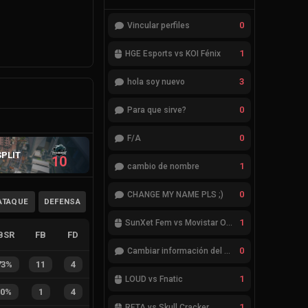
0
Vincular perfiles
1
HGE Esports vs KOI Fénix
3
hola soy nuevo
0
Para que sirve?
0
F/A
SPLIT
10
1
cambio de nombre
0
CHANGE MY NAME PLS ;)
ATAQUE
DEFENSA
1
SunXet Fem vs Movistar Optix Fem
BSR
FB
FD
0
Cambiar información del Team
73%
11
4
1
LOUD vs Fnatic
20%
1
4
1
RETA vs Skull Cracker