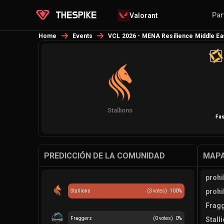
Par
Valorant
Home
Events
VCL 2026 - MENA Resilience Middle Eas
Stallions
Fas
PREDICCIÓN DE LA COMUNIDAD
MAPA
prohi
prohi
Stallions
(
3
votes)
100
%
Fragg
Fraggerz
(
0
votes)
0
%
Stall