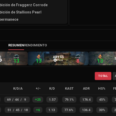
bición de Fraggerz Corrode
bición de Stallions Pearl
 permanece
RESUMEN
RENDIMIENTO
D
ABYSS
13
13
8
13
Pick
TOTAL
K/D/A
+/-
K/D
KAST
ADR
HS%
F
69
/
44
/
9
+
25
1.57
79.1%
176.4
45%
51
/
45
/
18
+
6
1.13
77.6%
136.4
30%