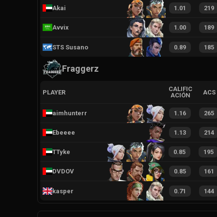
Akai
1.01
219
Avvix
1.00
189
STS Susano
0.89
185
Fraggerz
CALIFIC
PLAYER
ACS
ACIÓN
aimhunterr
1.16
265
Ebeeee
1.13
214
TTyke
0.85
195
DVDOV
0.85
161
kasper
0.71
144