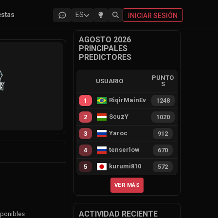
estas
ES
INICIAR SESIÓN
AGOSTO 2026
PRINCIPALES
PREDICTORES
PUNTO
USUARIO
S
RiqirMainEvie
1
1248
z
ScuzY
2
1020
Yaroc
3
912
tenserlow
4
670
kurumi810
5
572
VER MÁS
ACTIVIDAD RECIENTE
ponibles