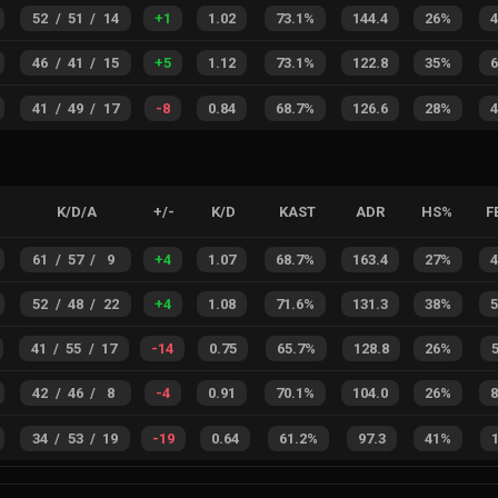
52
/
51
/
14
+
1
1.02
73.1%
144.4
26%
46
/
41
/
15
+
5
1.12
73.1%
122.8
35%
41
/
49
/
17
-8
0.84
68.7%
126.6
28%
K/D/A
+/-
K/D
KAST
ADR
HS%
F
61
/
57
/
9
+
4
1.07
68.7%
163.4
27%
52
/
48
/
22
+
4
1.08
71.6%
131.3
38%
41
/
55
/
17
-14
0.75
65.7%
128.8
26%
42
/
46
/
8
-4
0.91
70.1%
104.0
26%
34
/
53
/
19
-19
0.64
61.2%
97.3
41%