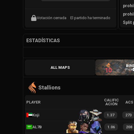
prohi
prohi
Votación cerrada
El partido ha terminado
Split
ESTADÍSTICAS
BIN
ALL MAPS
10
Pick
Stallions
CALIFIC
PLAYER
ACS
ACIÓN
Koji
1.37
273
AL7B
1.06
208