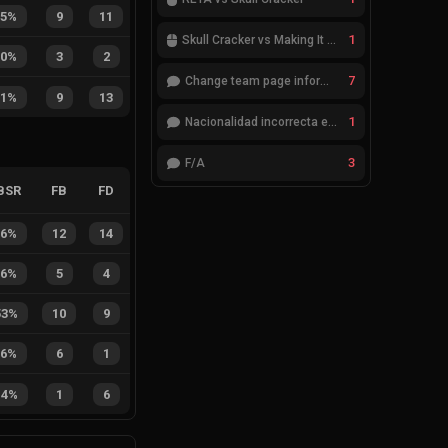
45%
9
11
1
Skull Cracker vs Making It Look Easy
60%
3
2
7
Change team page information
41%
9
13
1
Nacionalidad incorrecta en el jugador cheatcode
3
F/A
BSR
FB
FD
46%
12
14
56%
5
4
53%
10
9
86%
6
1
14%
1
6