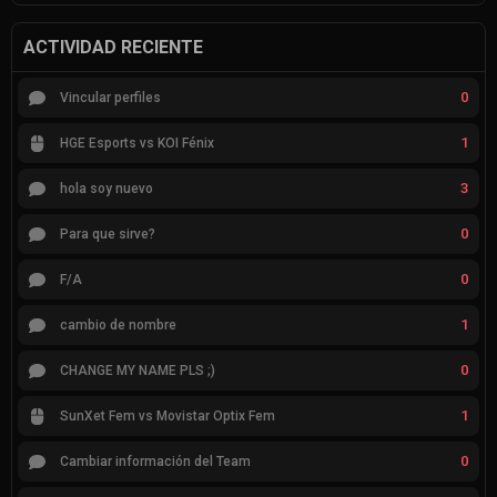
ACTIVIDAD RECIENTE
0
Vincular perfiles
1
HGE Esports vs KOI Fénix
3
hola soy nuevo
0
Para que sirve?
0
F/A
1
cambio de nombre
0
CHANGE MY NAME PLS ;)
1
SunXet Fem vs Movistar Optix Fem
0
Cambiar información del Team