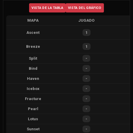
VISTA DE LA TABLA
VISTA DEL GRÁFICO
MAPA
JUGADO
Ascent
1
Breeze
1
Split
-
Bind
-
Haven
-
Icebox
-
Fracture
-
Pearl
-
Lotus
-
Sunset
-