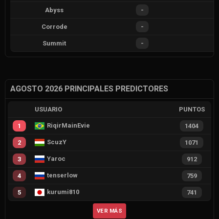
Abyss
-
Corrode
-
Summit
-
AGOSTO 2026 PRINCIPALES PREDICTORES
USUARIO
PUNTOS
RiqirMainEvie
1
1404
ScuzY
2
1071
Yaroc
3
912
tenserlow
4
759
kurumi810
5
741
VER MÁS