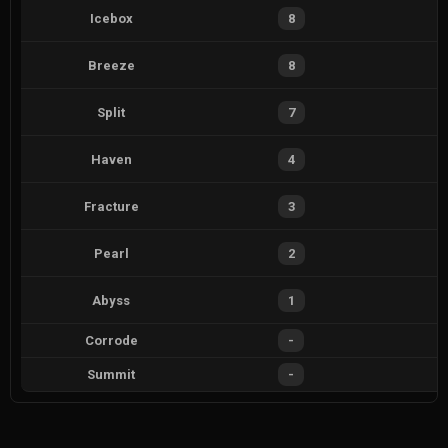
Icebox
8
Breeze
8
Split
7
Haven
4
Fracture
3
Pearl
2
Abyss
1
Corrode
-
Summit
-