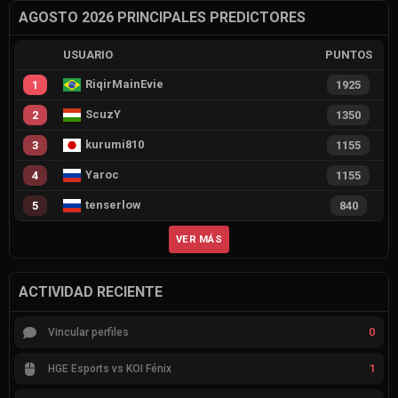
AGOSTO 2026 PRINCIPALES PREDICTORES
USUARIO
PUNTOS
RiqirMainEvie
1
1925
ScuzY
2
1350
kurumi810
3
1155
Yaroc
4
1155
tenserlow
5
840
VER MÁS
ACTIVIDAD RECIENTE
0
Vincular perfiles
1
HGE Esports vs KOI Fénix