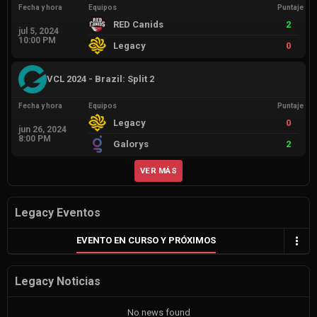
Fecha y hora
Equipos
Puntaje
RED Canids
2
jul 5, 2024
10:00 PM
Legacy
0
VCL 2024 - Brazil: Split 2
Fecha y hora
Equipos
Puntaje
Legacy
0
jun 26, 2024
8:00 PM
Galorys
2
VER MÁS
Legacy Eventos
EVENTO EN CURSO Y PRÓXIMOS
Legacy Noticias
No news found