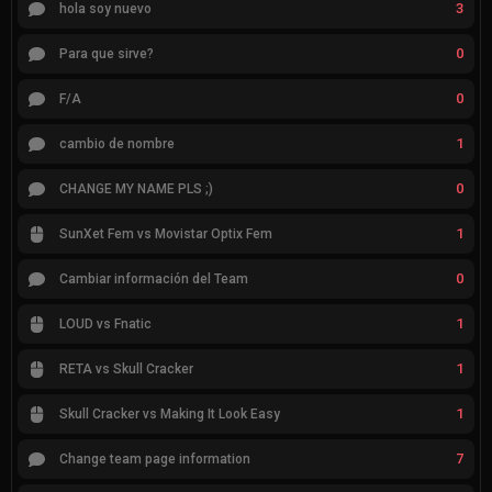
3
hola soy nuevo
0
Para que sirve?
0
F/A
1
cambio de nombre
0
CHANGE MY NAME PLS ;)
1
SunXet Fem vs Movistar Optix Fem
0
Cambiar información del Team
1
LOUD vs Fnatic
1
RETA vs Skull Cracker
1
Skull Cracker vs Making It Look Easy
7
Change team page information