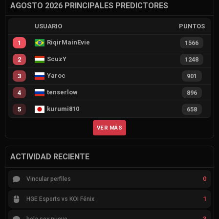
AGOSTO 2026 PRINCIPALES PREDICTORES
USUARIO
PUNTOS
RiqirMainEvie
1
1566
ScuzY
2
1248
Yaroc
3
901
tenserlow
4
896
kurumi810
5
658
VER MÁS
ACTIVIDAD RECIENTE
0
Vincular perfiles
1
HGE Esports vs KOI Fénix
3