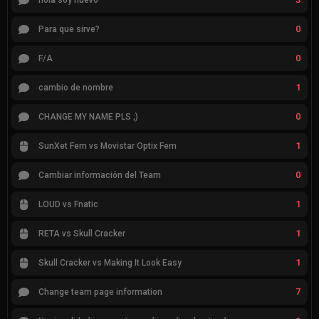
hola soy nuevo
0
Para que sirve?
0
F/A
1
cambio de nombre
0
CHANGE MY NAME PLS ;)
1
SunXet Fem vs Movistar Optix Fem
0
Cambiar información del Team
1
LOUD vs Fnatic
1
RETA vs Skull Cracker
1
Skull Cracker vs Making It Look Easy
7
Change team page information