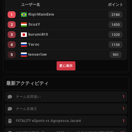
ユーザー名
ポイント
RiqirMainEvie
1
2184
ScuzY
2
1450
kurumi810
3
1320
Yaroc
4
1134
tenserlow
5
901
更に表示
最新アクティビティ
1
チーム名間違い
1
チーム名修正
1
F4TALITY eSports vs Agropesca Jacaré