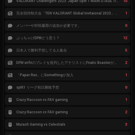
10
VALORANT Challengers 2023: Japan Split 1 MAIN STAGE TIER表
1
完全招待制大会「TEN VALORANT Global Invitaional 2023」が韓国で開催
0
メンバーや対戦履歴の追加が必要です。
12
ぶっちゃけDFMどう思う？
5
日本人で勝利予想してる人集合
2
DFM xnfriのプレイを批判したアナリストにFnatic Boasterが反応「DFMは仕組みの強化が必要なだけ」
1
「Paper Rex」にSomethingが加入
0
split1 リーグ初日勝敗予想
1
Crazy Raccoon vs FAV gaming
2
Crazy Raccoon vs FAV gaming
3
Murash Gaming vs Celestials