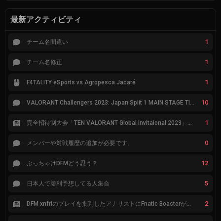
最新アクティビティ
1
チーム名間違い
1
チーム名修正
1
F4TALITY eSports vs Agropesca Jacaré
10
VALORANT Challengers 2023: Japan Split 1 MAIN STAGE TIER表
1
完全招待制大会「TEN VALORANT Global Invitaional 2023」が韓国で開催
0
メンバーや対戦履歴の追加が必要です。
12
ぶっちゃけDFMどう思う？
5
日本人で勝利予想してる人集合
2
DFM xnfriのプレイを批判したアナリストにFnatic Boasterが反応「DFMは仕組みの強化が必要なだけ」