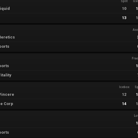
Split
Ic
iquid
10
13
As
eretics
ports
Fra
ports
tality
Icebox
Sp
Vincere
12
e Corp
14
Lo
ports