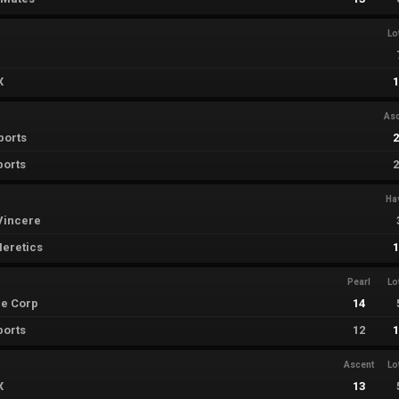
Lo
X
As
ports
ports
Ha
Vincere
eretics
Pearl
Lo
e Corp
14
ports
12
Ascent
Lo
X
13