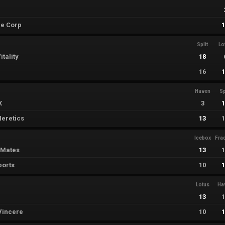
e Corp
Split
Lo
tality
18
16
Haven
Sp
X
3
eretics
13
Icebox
Fra
 Mates
13
ports
10
Lotus
Ha
13
Vincere
10