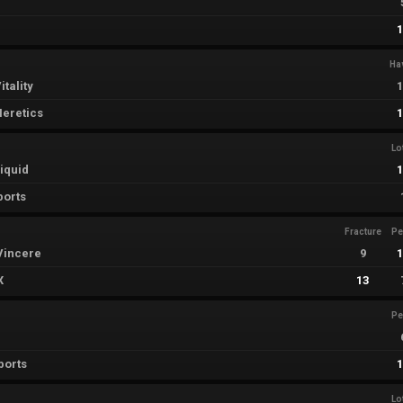
Ha
tality
eretics
Lo
iquid
ports
Fracture
Pe
Vincere
9
X
13
Pe
ports
Lo