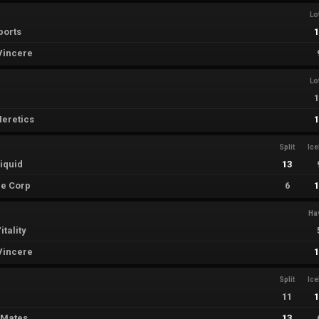
Lo
ports
Vincere
Lo
eretics
Split
Ic
iquid
13
e Corp
6
Ha
tality
Vincere
Split
Ic
11
 Mates
13