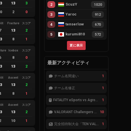
13
13
3
ScuzY
2
1020
10
2
0
Yaroc
3
912
lit
Fracture
スコア
tenserlow
4
670
7
13
2
kurumi810
5
572
13
8
1
更に表示
cture
Icebox
スコア
6
8
0
最新アクティビティ
13
13
2
1
チーム名間違い
lit
Ascent
スコア
13
13
2
1
チーム名修正
4
8
1
1
F4TALITY eSports vs Agropesca Jacaré
lit
Ascent
スコア
13
13
2
10
VALORANT Challengers 2023: Japan Split 1 MAIN STAGE TIER表
2
10
1
1
完全招待制大会「TEN VALORANT Global Invitaional 2023」が韓国で開催