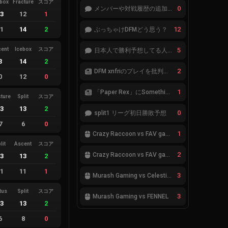
ebox
Fracture
スコア
0
メンバーや対戦履歴の追加が必要です。
13
12
1
11
14
2
12
ぶっちゃけDFMどう思う？
cent
Icebox
スコア
5
日本人で勝利予想してる人集合
3
14
2
2
DFM xnfriのプレイを批判したアナリストにFnatic Boasterが反応「DFMは仕組みの強化が必要なだけ」
0
12
0
1
「Paper Rex」にSomethingが加入
cture
Split
スコア
13
13
2
0
split1 リーグ初日勝敗予想
7
6
0
1
Crazy Raccoon vs FAV gaming
lit
Ascent
スコア
2
Crazy Raccoon vs FAV gaming
13
13
2
11
11
1
3
Murash Gaming vs Celestials
tus
Split
スコア
3
Murash Gaming vs FENNEL
13
13
2
6
8
0