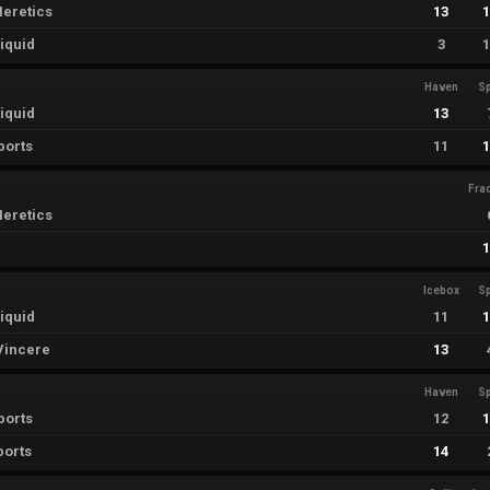
eretics
13
iquid
3
Haven
Sp
iquid
13
ports
11
Fra
eretics
Icebox
Sp
iquid
11
Vincere
13
Haven
Sp
ports
12
ports
14