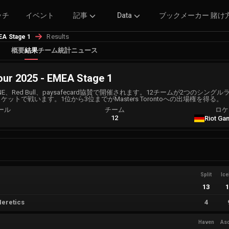
ッチ
イベント
記事
Data
ブックメーカー 賭け
Results
A Stage 1
概要
結果
チーム
統計
ニュース
r 2025 - EMEA Stage 1
ONE、Red Bull、paysafecard協賛で開催されます。12チームが2つのシン
トで戦います。1位から3位までがMasters Torontoへの出場権を得る。
ール
チーム
ロケ
A
12
Riot Ga
Split
Ic
13
eretics
4
Haven
As