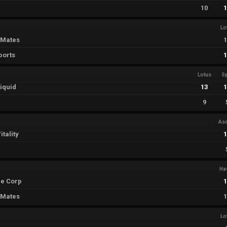
10
Lo
 Mates
ports
Lotus
Sp
iquid
13
9
As
tality
Ha
e Corp
 Mates
Lo