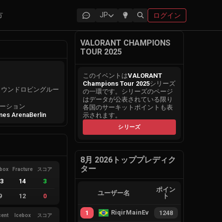
方
JP
ログイン
VALORANT CHAMPIONS
TOUR 2025
このイベントは
VALORANT
Champions Tour 2025
シリーズ
グルラウンドロビングルー
の一環です。シリーズのページ
はデータが公表されている限り
ーション
各国のサーキットポイントも表
mes Arena
Berlin
示されます。
シリーズ
8月 2026トッププレディク
ター
ebox
Fracture
スコア
13
14
3
ポイン
ユーザー名
9
12
0
ト
RiqirMainEvie
1
1248
cent
Icebox
スコア