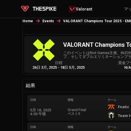
マ
Valorant
Home
Events
VALORANT Champions Tour 2025 - EME
VALORANT Champions Tou
このイベントはRiot Games主催、INZ
プ、そしてダブルエリミネーションブラケッ
日程
賞金プ
26日 3月, 2025
-
18日 5月, 2025
N/
結果
日時
情報
チーム
Fnatic
5月 18, 2025
Grand Final
4:00 午後
ベスト5
Team H
日時
情報
チーム