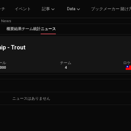
ッチ
イベント
記事
Data
ブックメーカー 賭け
News
概要
結果
チーム
統計
ニュース
ip - Trout
ール
チーム
ロケ
000
4
ニュースはありません