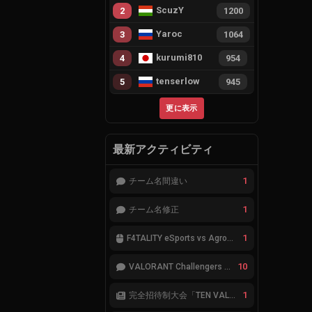
ScuzY
2
1200
Yaroc
3
1064
kurumi810
4
954
tenserlow
5
945
更に表示
最新アクティビティ
1
チーム名間違い
1
チーム名修正
1
F4TALITY eSports vs Agropesca Jacaré
10
VALORANT Challengers 2023: Japan Split 1 MAIN STAGE TIER表
1
完全招待制大会「TEN VALORANT Global Invitaional 2023」が韓国で開催