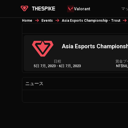
マ
Valorant
Home
Events
Asia Esports Championship - Trout
Asia Esports Championsh
日程
賞金プ
5日 7月, 2023
-
6日 7月, 2023
NT$50,
ニュース