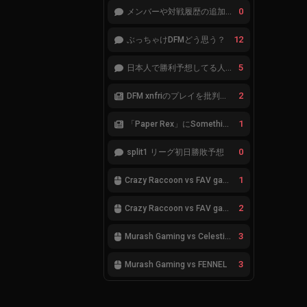
0
メンバーや対戦履歴の追加が必要です。
12
ぶっちゃけDFMどう思う？
5
日本人で勝利予想してる人集合
2
DFM xnfriのプレイを批判したアナリストにFnatic Boasterが反応「DFMは仕組みの強化が必要なだけ」
1
「Paper Rex」にSomethingが加入
0
split1 リーグ初日勝敗予想
1
Crazy Raccoon vs FAV gaming
2
Crazy Raccoon vs FAV gaming
3
Murash Gaming vs Celestials
3
Murash Gaming vs FENNEL