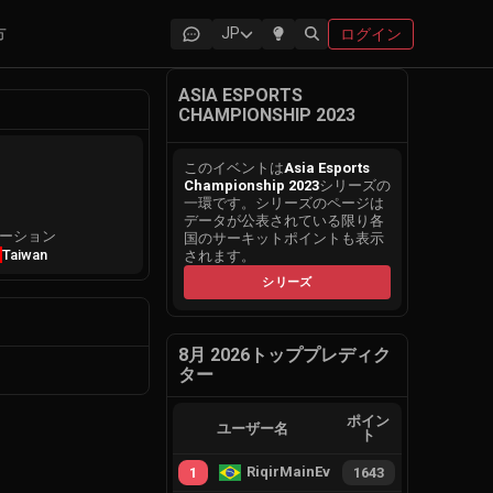
方
JP
ログイン
ASIA ESPORTS
CHAMPIONSHIP 2023
このイベントは
Asia Esports
Championship 2023
シリーズの
一環です。シリーズのページは
データが公表されている限り各
ーション
国のサーキットポイントも表示
Taiwan
されます。
シリーズ
8月 2026トッププレディク
ター
ポイン
ユーザー名
ト
RiqirMainEvie
1
1643