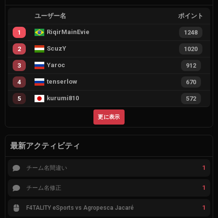
ユーザー名
ポイント
RiqirMainEvie
1
1248
ScuzY
2
1020
Yaroc
3
912
tenserlow
4
670
kurumi810
5
572
更に表示
最新アクティビティ
1
チーム名間違い
1
チーム名修正
1
F4TALITY eSports vs Agropesca Jacaré