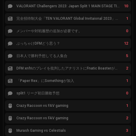
10
VALORANT Challengers 2023: Japan Split 1 MAIN STAGE TIER表
1
完全招待制大会「TEN VALORANT Global Invitaional 2023」が韓国で開催
0
メンバーや対戦履歴の追加が必要です。
12
ぶっちゃけDFMどう思う？
5
日本人で勝利予想してる人集合
2
DFM xnfriのプレイを批判したアナリストにFnatic Boasterが反応「DFMは仕組みの強化が必要なだけ」
1
「Paper Rex」にSomethingが加入
0
split1 リーグ初日勝敗予想
1
Crazy Raccoon vs FAV gaming
2
Crazy Raccoon vs FAV gaming
3
Murash Gaming vs Celestials