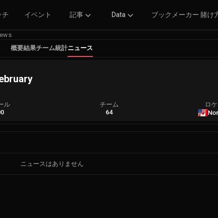
ッチ
イベント
記事
Data
ブックメーカー 賭け
ews
概要
結果
チーム
統計
ニュース
February
ール
チーム
ロケ
00
64
Nor
ニュースはありません