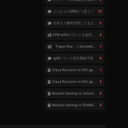
12
ぶっちゃけDFMどう思う？
5
日本人で勝利予想してる人集合
2
DFM xnfriのプレイを批判したアナリストにFnatic Boasterが反応「DFMは仕組みの強化が必要なだけ」
1
「Paper Rex」にSomethingが加入
0
split1 リーグ初日勝敗予想
1
Crazy Raccoon vs FAV gaming
2
Crazy Raccoon vs FAV gaming
3
Murash Gaming vs Celestials
3
Murash Gaming vs FENNEL