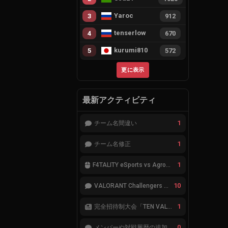
Yaroc
3
912
tenserlow
4
670
kurumi810
5
572
更に表示
最新アクティビティ
1
チーム名間違い
1
チーム名修正
1
F4TALITY eSports vs Agropesca Jacaré
10
VALORANT Challengers 2023: Japan Split 1 MAIN STAGE TIER表
1
完全招待制大会「TEN VALORANT Global Invitaional 2023」が韓国で開催
0
メンバーや対戦履歴の追加が必要です。