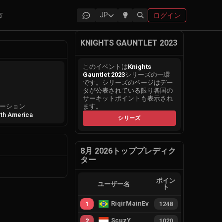
方
JP
ログイン
KNIGHTS GAUNTLET 2023
このイベントは
Knights
Gauntlet 2023
シリーズの一環
です。シリーズのページはデー
タが公表されている限り各国の
サーキットポイントも表示され
ーション
ます。
th America
シリーズ
8月 2026トッププレディク
ター
ポイン
ユーザー名
ト
RiqirMainEvie
1
1248
ScuzY
2
1020