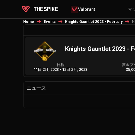
マ
Valorant
N
Home
Events
Knights Gauntlet 2023 - February
Knights Gauntlet 2023 - 
日程
賞金プ
11日 2月, 2023
-
12日 2月, 2023
$5,0
ニュース